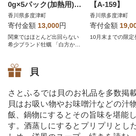
0g×5パック(加熱用)
【A-159】
【A-158】
香川県多度津町
香川県多度津町
寄付金額
13,000
円
寄付金額
19,0
関東ではほとんど出回らない
10月末までの限定発
希少ブランド牡蠣 「白方か
き」(加熱用)産地直送でお届け
します!
貝
さとふるでは貝のお礼品を多数掲
貝はお吸い物やお味噌汁などの汁
飯、鍋物にするとその旨味を堪能
す。酒蒸しにするとプリプリとし