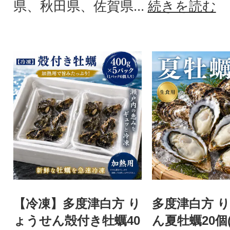
県、秋田県、佐賀県...
続きを読む
【冷凍】多度津白方 り
多度津白方 
ょうせん殻付き牡蠣40
ん夏牡蠣20個