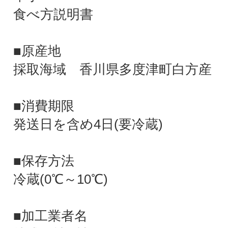
食べ方説明書
■原産地
採取海域 香川県多度津町白方産
■消費期限
発送日を含め4日(要冷蔵)
■保存方法
冷蔵(0℃～10℃)
■加工業者名