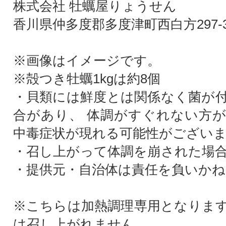
株式会社 牡蠣屋りょうせん
香川県仲多度郡多度津町西白方297-
※画像はイメージです。
※殻つき牡蠣1kgは約8個
・貝類には鮮度とは関係なく菌が
合があり、 体調がすぐれない方
中毒症状が現れる可能性がござい
・召し上がって体調を崩された場
・提供元・自治体は責任を負いかね
※こちらは加熱調理専用となりま
は召し上がれません。