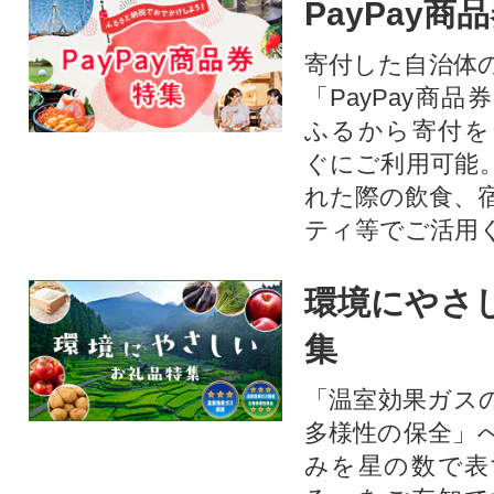
PayPay商
寄付した自治体
「PayPay商
ふるから寄付を
ぐにご利用可能
れた際の飲食、
ティ等でご活用
環境にやさ
集
「温室効果ガス
多様性の保全」
みを星の数で表