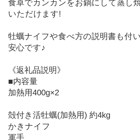
食卓でカンカンをお鍋にして蒸し
いただけます!
牡蠣ナイフや食べ方の説明書も付
安心です♪
《返礼品説明》
■内容量
加熱用400g×2
殻付き活牡蠣(加熱用) 約4kg
かきナイフ
軍手