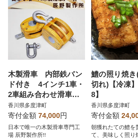
木製滑車 内部鉄バン
鱧の照り焼き(1
ド付き 4インチ1車・
切れ)【冷凍】
2車組み合わせ滑車【E
8】
-8】
香川県多度津町
香川県多度津町
寄付金額
74,000
円
寄付金額
24,0
日本で唯一の木製滑車専門工
朝獲れたての鱧を
場 辰野製作所!!
て、美味しく照り