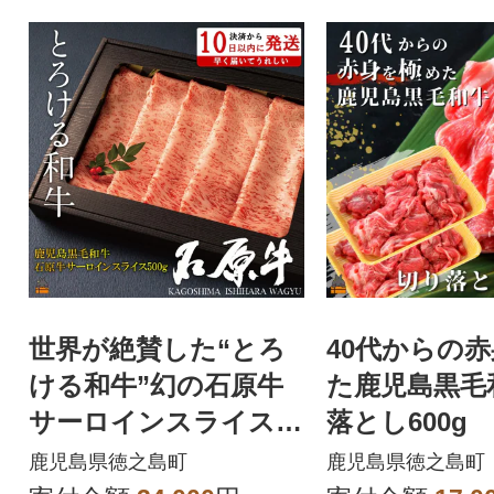
世界が絶賛した“とろ
40代からの
ける和牛”幻の石原牛
た鹿児島黒毛
サーロインスライス50
落とし600g
0g
鹿児島県徳之島町
鹿児島県徳之島町