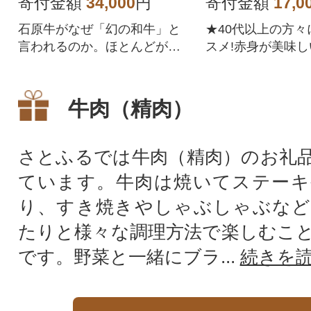
寄付金額
34,000
円
寄付金額
17,0
石原牛がなぜ「幻の和牛」と
★40代以上の方々
言われるのか。ほとんどが海
スメ!赤身が美味
外に輸出され、日本国内での
です!
流通が希少な「石原牛」。そ
の美味しさは世界の高級レス
牛肉（精肉）
トランから高い評価を得てい
ます。
さとふるでは牛肉（精肉）のお礼
ています。牛肉は焼いてステーキ
り、すき焼きやしゃぶしゃぶなど
たりと様々な調理方法で楽しむこ
です。野菜と一緒にブラ...
続きを