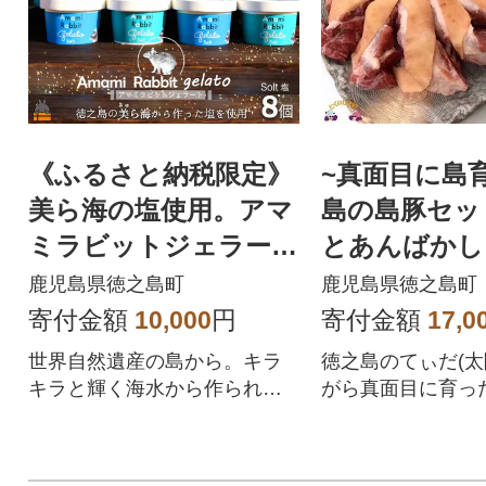
《ふるさと納税限定》
~真面目に島
美ら海の塩使用。アマ
島の島豚セッ
ミラビットジェラート
とあんばかし
(Salt:塩)(8個)
鹿児島県徳之島町
鹿児島県徳之島町
寄付金額
10,000
円
寄付金額
17,0
世界自然遺産の島から。キラ
徳之島のてぃだ(太
キラと輝く海水から作られた
がら真面目に育っ
「あら塩」を使用し、厳選し
島豚!
たミルクと合わさった塩ジェ
ラートをお届けします。