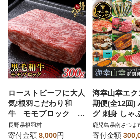
ローストビーフに大人
海幸山幸エク
気!根羽こだわり和
期便(全12回)
牛 モモブロック 30
グ 刺身 しゃ
0g
すき焼き マグ
長野県根羽村
鹿児島県南さつま
豚肉
寄付金額
8,000
円
寄付金額
300,