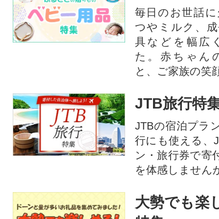
毎日のお世話に
つやミルク、成
具などを幅広
た。赤ちゃん
と、ご家族の笑
JTB旅行特
JTBの宿泊プラ
行にも使える、J
ン・旅行券で寄
を体感しません
大勢でも楽