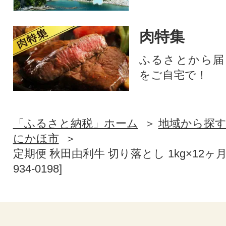
肉特集
ふるさとから届
をご自宅で！
「ふるさと納税」ホーム
地域から探
にかほ市
定期便 秋田由利牛 切り落とし 1kg×12ヶ月(
934-0198]