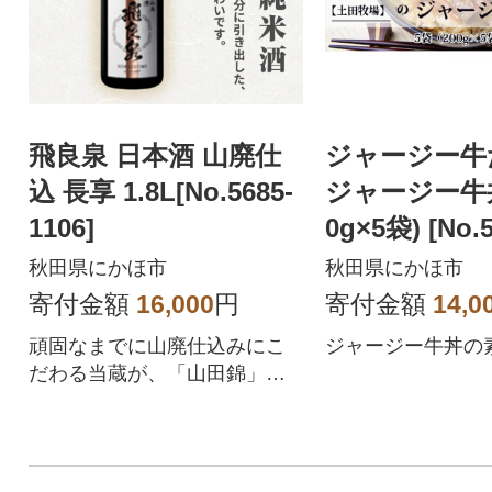
飛良泉 日本酒 山廃仕
ジャージー牛
込 長享 1.8L[No.5685-
ジャージー牛丼
1106]
0g×5袋) [No.5
1]
秋田県にかほ市
秋田県にかほ市
寄付金額
16,000
円
寄付金額
14,0
頑固なまでに山廃仕込みにこ
ジャージー牛丼の素2
だわる当蔵が、「山田錦」を
あえて高精白せず、山廃本来
の野性味のある酸と旨みを存
分に引き出して醸した限定酒
です。