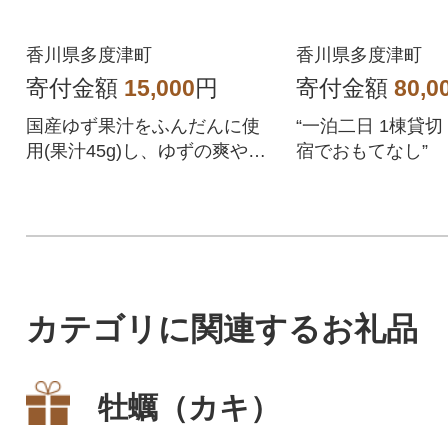
香川県多度津町
香川県多度津町
寄付金額
15,000
円
寄付金額
80,0
国産ゆず果汁をふんだんに使
“一泊二日 1棟貸切
用(果汁45g)し、ゆずの爽やか
宿でおもてなし”
な風味を存分に引き出しまし
た。
カテゴリに関連するお礼品
牡蠣（カキ）