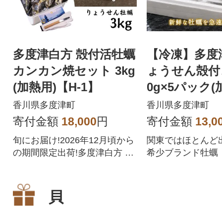
多度津白方 殻付活牡蠣
【冷凍】多度
カンカン焼セット 3kg
ょうせん殻付
(加熱用)【H-1】
0g×5パック(
【A-158】
香川県多度津町
香川県多度津町
寄付金額
18,000
円
寄付金額
13,0
旬にお届け!2026年12月頃から
関東ではほとんど
の期間限定出荷!多度津白方 殻
希少ブランド牡蠣
付活牡蠣カンカン焼セット3kg
き」(加熱用)産地
(加熱用)
します!
貝