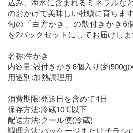
込み、海水に含まれるミネラルな
のおかげで美味しい牡蠣に育ちま
旬の「白方かき」の殻付きかき6個入
を2パックセットにしてお届けしま
名称:生かき
内容量:殻付きかき6個入り(約500g)
用途別:加熱
消費期限:発送日を含めて4日
保存方法:冷蔵10℃以下
配送方法:クール便(冷蔵)
調理方法:パッケージまたはチラシ