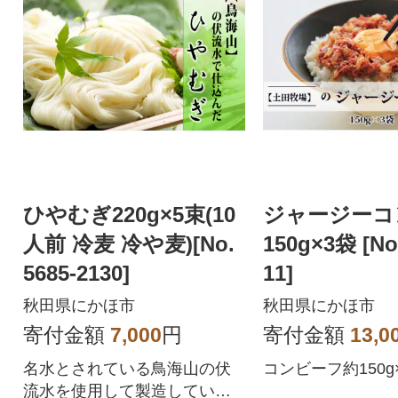
ひやむぎ220g×5束(10
ジャージーコ
人前 冷麦 冷や麦)[No.
150g×3袋 [No
5685-2130]
11]
秋田県にかほ市
秋田県にかほ市
寄付金額
7,000
円
寄付金額
13,0
名水とされている鳥海山の伏
コンビーフ約150g
流水を使用して製造していま