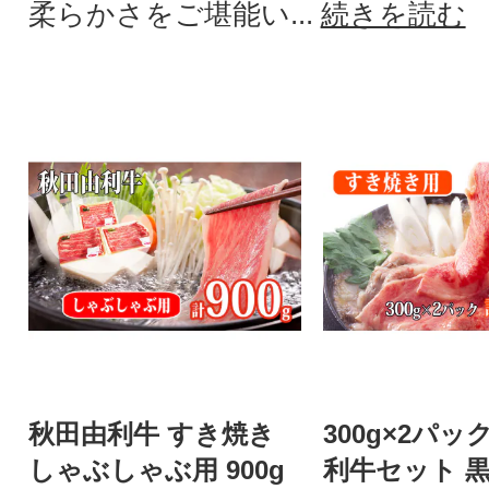
柔らかさをご堪能い...
続きを読む
秋田由利牛 すき焼き
300g×2パッ
しゃぶしゃぶ用 900g
利牛セット 