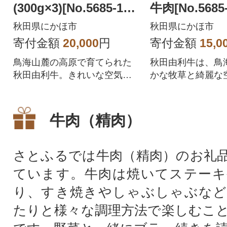
(300g×3)[No.5685-154
牛肉[No.5685-
3]
秋田県にかほ市
秋田県にかほ市
寄付金額
20,000
円
寄付金額
15,0
鳥海山麓の高原で育てられた
秋田由利牛は、鳥
秋田由利牛。きれいな空気と
かな牧草と綺麗な
豊かな牧草で育てられた天然
た和牛です。鳥海
の和牛です。ちょうどよく引
な草資源ときれい
き締まった肉質と赤みが特徴
り、安全・安心で
牛肉（精肉）
で、濃厚ですがくどさはあり
肉を生産するのに
ません。また、きめ細やかな
自然環境と言われ
脂肪は「サシまで美味い!」と
絶好の環境で育ま
さとふるでは牛肉（精肉）のお礼
言われる程。どうぞご賞味く
牛は、ちょうど良
ています。牛肉は焼いてステーキ
ださい。
身、きめ細やかな
シまで美味いと言
り、すき焼きやしゃぶしゃぶなど
たりと様々な調理方法で楽しむこ