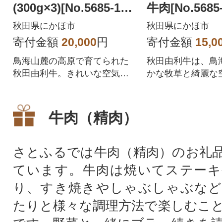
(300g×3)[No.5685-154
牛肉[No.5685-
3]
秋田県にかほ市
秋田県にかほ市
寄付金額
20,000
円
寄付金額
15,0
鳥海山麓の高原で育てられた
秋田由利牛は、鳥
秋田由利牛。きれいな空気と
かな牧草と綺麗な
豊かな牧草で育てられた天然
た和牛です。鳥海
の和牛です。ちょうどよく引
な草資源ときれい
き締まった肉質と赤みが特徴
り、安全・安心で
牛肉（精肉）
で、濃厚ですがくどさはあり
肉を生産するのに
ません。また、きめ細やかな
自然環境と言われ
脂肪は「サシまで美味い!」と
絶好の環境で育ま
さとふるでは牛肉（精肉）のお礼
言われる程。どうぞご賞味く
牛は、ちょうど良
ています。牛肉は焼いてステーキ
ださい。
身、きめ細やかな
シまで美味いと言
り、すき焼きやしゃぶしゃぶなど
たりと様々な調理方法で楽しむこ