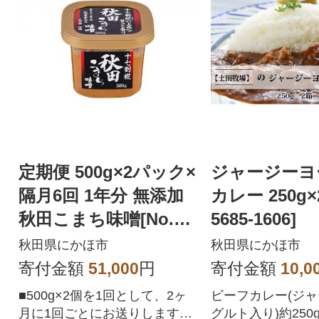
定期便 500g×2パック×
ジャージーヨ
隔月6回 1年分 無添加
カレー 250g×2
秋田こまち味噌[No.56
5685-1606]
85-1291]
秋田県にかほ市
秋田県にかほ市
寄付金額
51,000
円
寄付金額
10,0
■500g×2個を1回として、2ヶ
ビーフカレー(ジ
月に1回ごとにお送りします。
グルト入り)約250g