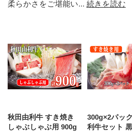
柔らかさをご堪能い...
続きを読む
秋田由利牛 すき焼き
300g×2パッ
しゃぶしゃぶ用 900g
利牛セット 