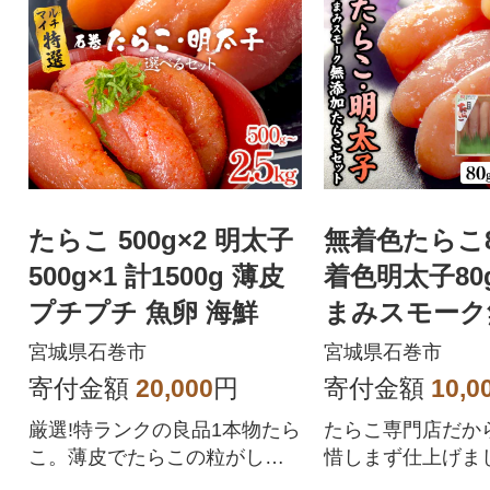
たらこ 500g×2 明太子
無着色たらこ8
500g×1 計1500g 薄皮
着色明太子80
プチプチ 魚卵 海鮮
まみスモーク
らこ3個
宮城県石巻市
宮城県石巻市
寄付金額
20,000
円
寄付金額
10,0
厳選!特ランクの良品1本物たら
たらこ専門店だか
こ。薄皮でたらこの粒がしっ
惜しまず仕上げま
かりしたものだけを選別して