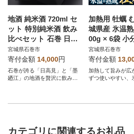
地酒 純米酒 720ml セ
加熱用 牡蠣 
ット 特別純米酒 飲み
城県産 氷温熟
比べセット 石巻 日本
00g × 6袋 小
酒 日高見 墨廼江 ギフ
g 冷凍かき 
宮城県石巻市
宮城県石巻市
ト
寄付金額
14,000
円
寄付金額
13,0
石巻が誇る「日高見」と「墨
加熱して旨みが広が
廼江」の地酒を贅沢に飲み比
ずつ使いやすい、
べができるセットです。晩酌
冷凍牡蠣。
や特別な日のお酒としておす
すめです。
カテゴリに関連するお礼品