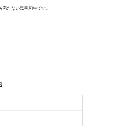
も満たない黒毛和牛です。
他