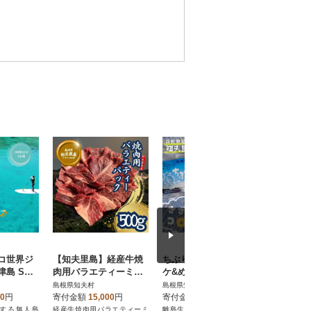
コ世界ジ
【知夫里島】経産牛焼
ちぶり島さざえコロッ
知夫里島
島 SUP
肉用バラエティーミッ
ケ&めかぶコロッケ(6個
お菓子屋
アクティビ
クス500g
入り×2袋)【さざえ サ
た手作り
島根県知夫村
島根県知夫村
島根県知夫
2名様分)
ザエ めかぶ コロッケ】
ーなつ&
00
円
寄付金額
15,000
円
寄付金額
15,000
円
寄付金額
ろ』
する無人島
経産牛焼肉用バラエティーミ
離島生まれ、荒波育ち。人情
優しい甘さ