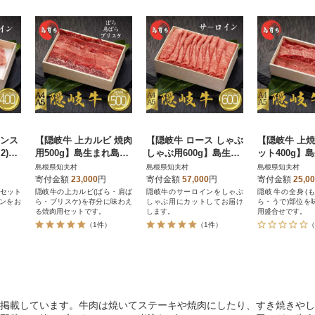
インス
【隠岐牛 上カルビ 焼肉
【隠岐牛 ロース しゃぶ
【隠岐牛 上
×2)】
用500g】島生まれ島育
しゃぶ用600g】島生ま
ット400g】
ブラ
ちのブランド黒毛和牛
れ島育ちのブランド黒
育ちのブラン
島根県知夫村
島根県知夫村
島根県知夫村
岐牛
黒毛和牛
毛和牛 隠岐牛
牛 黒毛和牛
寄付金額
23,000
円
寄付金額
57,000
円
寄付金額
25,0
のセット
隠岐牛の上カルビ(ばら・肩ば
隠岐牛のサーロインをしゃぶ
隠岐牛の全身(
ンをお
ら・ブリスケ)を存分に味わえ
しゃぶ用にカットしてお届け
ら・うで)部位を
る焼肉用セットです。
します。
用盛合せです。
（1件）
（1件）
（
掲載しています。牛肉は焼いてステーキや焼肉にしたり、すき焼きやし