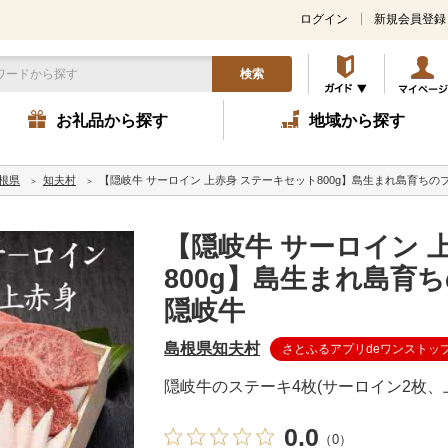
ログイン
新規会員登録
検索
お礼品から探す
地域から探す
根県
知夫村
【隠岐牛 サーロイン 上赤身 ステーキセット800g】島生まれ島育ちの
【隠岐牛 サーロイン 
800g】島生まれ島育
隠岐牛
島根県知夫村
さとふるアプリdeワンストッ
隠岐牛のステーキ4枚(サーロイン2枚、
0.0
（0）