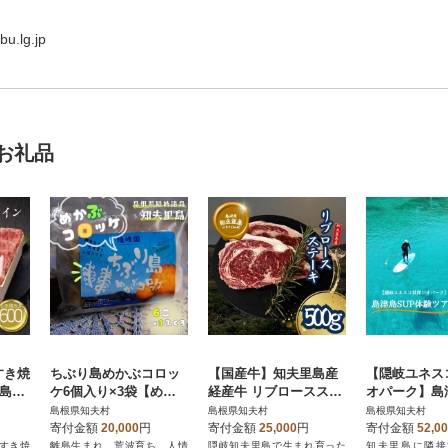
u.lg.jp
お礼品
すき焼
ちぶり島めかぶコロッ
【国産牛】知夫里島産
【隠岐ユネス
れ島育
ケ6個入り×3袋【めか
経産牛 リブロースステ
オパーク】島津
和牛
ぶ コロッケ 人気 簡単
ーキ 500g
体験ツアー 
島根県知夫村
島根県知夫村
島根県知夫村
時短 小分け】
ティ(体験1回 
寄付金額
20,000
円
寄付金額
25,000
円
寄付金額
52,0
すき焼
離島生まれ、荒波育ち。人情
隠岐知夫里島で生まれ育った
知夫里島に隣接