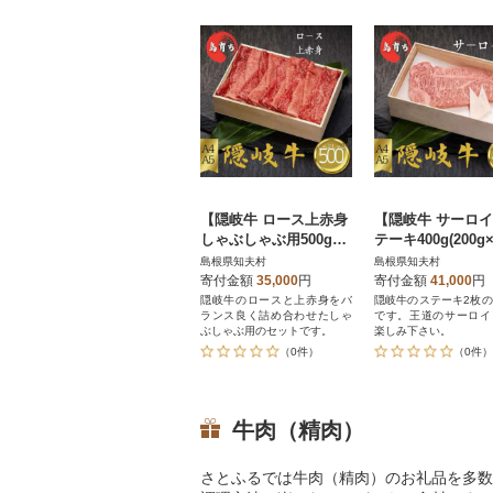
【隠岐牛 ロース上赤身
【隠岐牛 サーロ
しゃぶしゃぶ用500g】
テーキ400g(200g
島生まれ島育ちのブラ
島生まれ島育ちの
島根県知夫村
島根県知夫村
ンド黒毛和牛 隠岐牛
ンド黒毛和牛 隠
寄付金額
35,000
円
寄付金額
41,000
円
隠岐牛のロースと上赤身をバ
隠岐牛のステーキ2枚
ランス良く詰め合わせたしゃ
です。王道のサーロイ
ぶしゃぶ用のセットです。
楽しみ下さい。
（0件）
（0件）
牛肉（精肉）
さとふるでは牛肉（精肉）のお礼品を多数