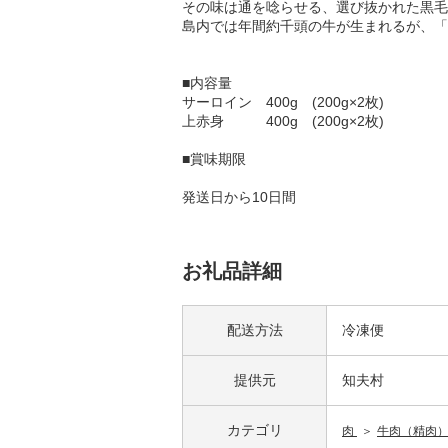
その味は通を唸らせる、選び抜かれた黒毛
島内では年間約千頭の牛が生まれるが、「
■内容量
サーロイン 400g (200g×2枚)
上赤身 400g (200g×2枚)
■賞味期限
発送日から10日間
お礼品詳細
配送方法
冷凍便
提供元
知夫村
カテゴリ
肉
牛肉（精肉