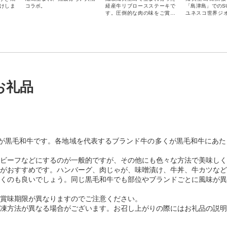
けしま
コラボ。
経産牛リブロースステーキで
「島津島」でのS
す。圧倒的な肉の味をご賞味
ユネスコ世界ジ
ください。
つ大自然をSUP
ただけます。
お礼品
が黒毛和牛です。各地域を代表するブランド牛の多くが黒毛和牛にあた
ビーフなどにするのが一般的ですが、その他にも色々な方法で美味しく
がおすすめです。ハンバーグ、肉じゃが、味噌漬け、牛丼、牛カツなど
くのも良いでしょう。同じ黒毛和牛でも部位やブランドごとに風味が異
賞味期限が異なりますのでご注意ください。
凍方法が異なる場合がございます。お召し上がりの際にはお礼品の説明