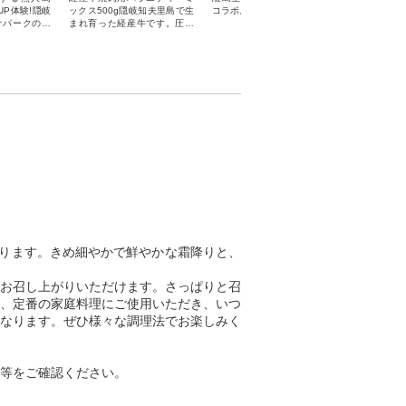
UP体験!隠岐
ックス500g隠岐知夫里島で生
コラボ。
と贅沢な
オパークの持
まれ育った経産牛です。圧倒
す。
でお楽しみい
的な肉の味をご賞味くださ
い。消味期限:製造日より40日
間配送方法:冷凍便
ります。きめ細やかで鮮やかな霜降りと、
お召し上がりいただけます。さっぱりと召
、定番の家庭料理にご使用いただき、いつ
なります。ぜひ様々な調理法でお楽しみく
等をご確認ください。