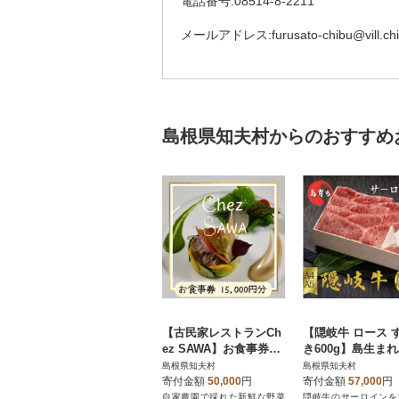
電話番号:08514-8-2211
メールアドレス:furusato-chibu@vill.chib
島根県知夫村からのおすすめ
【古民家レストランCh
【隠岐牛 ロース 
ez SAWA】お食事券15,
き600g】島生ま
000円分 知夫里島 本格
ちのブランド黒毛
島根県知夫村
島根県知夫村
的 フレンチ こだわり
隠岐牛
寄付金額
50,000
円
寄付金額
57,000
円
自家農園で採れた新鮮な野菜
隠岐牛のサーロインを