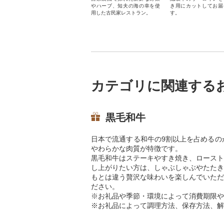
やハーブ、知夫の海の幸を使
き用にカットしてお届
用した古民家レストラン。
す。
カテゴリに関連する
黒毛和牛
日本で流通する和牛の9割以上を占めるの
やわらかな肉質が特徴です。
黒毛和牛はステーキやすき焼き、ロースト
し上がりたい方は、しゃぶしゃぶやたたき
もとは違う贅沢な味わいを楽しんでいただ
ださい。
※お礼品や季節・環境によって消費期限や
※お礼品によって調理方法、保存方法、解