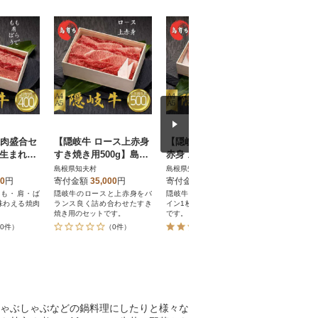
焼肉盛合セ
【隠岐牛 ロース上赤身
【隠岐牛 サーロイン 上
黒毛和牛1
島生まれ島
すき焼き用500g】島生
赤身 ステーキセット40
ーグ 6個セ
ド黒毛和
まれ島育ちのブランド
0g】島生まれ島育ちの
19A
島根県知夫村
島根県知夫村
熊本県天草
黒毛和牛 隠岐牛
ブランド黒毛和牛 隠岐
00
円
寄付金額
35,000
円
寄付金額
35,000
円
寄付金額
牛
もも・肩・ば
隠岐牛のロースと上赤身をバ
隠岐牛のステーキ2枚(サーロ
2018年度
味わえる焼肉
ランス良く詰め合わせたすき
イン1枚、上赤身1枚)のセット
「ミシュラ
焼き用のセットです。
です。
得」A5ラ
0%の贅沢な
0件）
（0件）
（1件）
★天草市で
知メールを
★★
ゃぶしゃぶなどの鍋料理にしたりと様々な