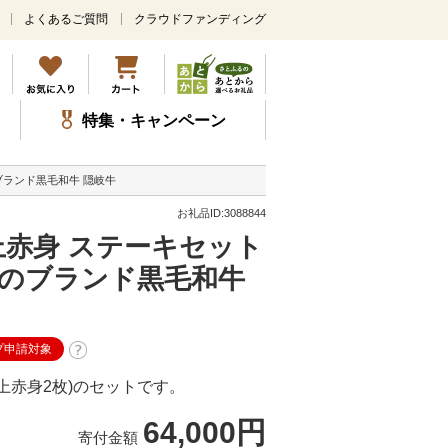
よくあるご質問
クラウドファンディング
メ
イ
ン
コ
ン
特集・キャンペーン
テ
ン
ツ
ブランド黒毛和牛 隠岐牛
に
ス
お礼品ID:3088844
キ
上赤身 ステーキセット
ッ
プ
ちのブランド黒毛和牛
プ申請対象
上赤身2枚)のセットです。
64,000円
寄付金額