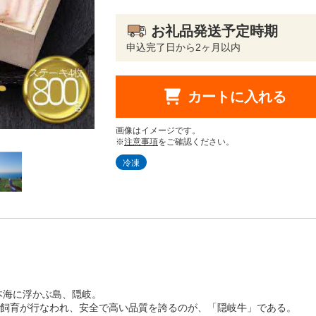
お礼品発送予定時期
申込完了日から2ヶ月以内
カートに入れる
画像はイメージです。
※
注意事項
をご確認ください。
冷凍
本海に浮かぶ島、隠岐。
飼育が行なわれ、安全で高い品質を誇るのが、「隠岐牛」である。