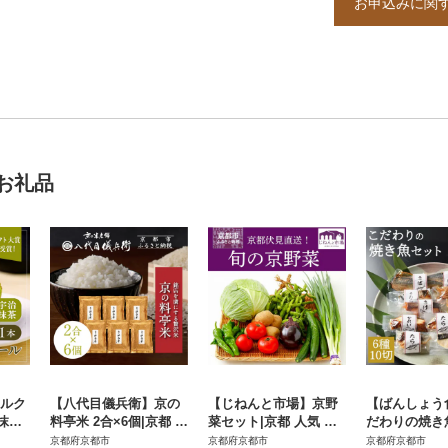
お申込みに関
お礼品
ミルク
【八代目儀兵衛】京の
【じねんと市場】京野
【ばんしょう
抹茶|
料亭米 2合×6個|京都 米
菜セット|京都 人気 野
だわりの焼き
ンド
料亭 人気セット 五ツ星
菜 新鮮 おすすめ
(6種10切れ)
京都府京都市
京都府京都市
京都府京都市