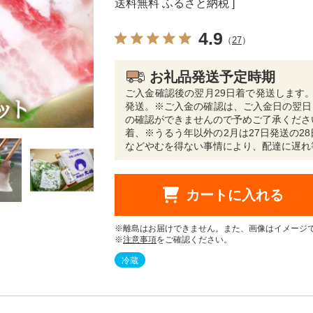
送料無料 ふるさと納税 ]
4.9
（
27
）
お礼品発送予定時期
ご入金確認後の翌月29日着で発送します。例:9
発送。※ご入金の確認は、ご入金日の翌日
の確認ができませんので予めご了承くださ
着、※うるう年以外の2月は27日発送の28
などやむを得ない事情により、配達に遅れ
カートに入れる
※離島はお届けできません。また、画像はイメージ
※
注意事項
をご確認ください。
冷蔵