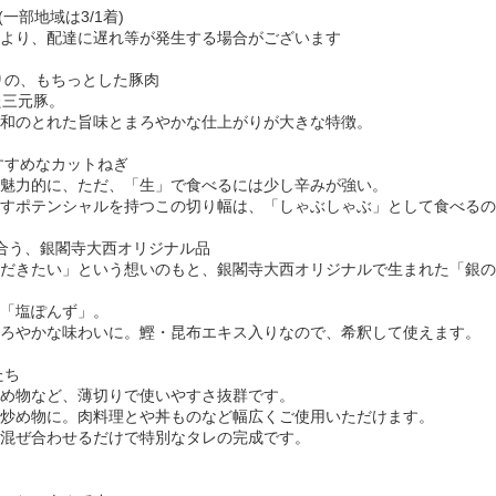
一部地域は3/1着)
より、配達に遅れ等が発生する場合がございます
りの、もちっとした豚肉
た三元豚。
和のとれた旨味とまろやかな仕上がりが大きな特徴。
すすめなカットねぎ
魅力的に、ただ、「生」で食べるには少し辛みが強い。
すポテンシャルを持つこの切り幅は、「しゃぶしゃぶ」として食べるの
に合う、銀閣寺大西オリジナル品
だきたい」という想いのもと、銀閣寺大西オリジナルで生まれた「銀の
「塩ぽんず」。
ろやかな味わいに。鰹・昆布エキス入りなので、希釈して使えます。
たち
め物など、薄切りで使いやすさ抜群です。
炒め物に。肉料理とや丼ものなど幅広くご使用いただけます。
ぜ合わせるだけで特別なタレの完成です。