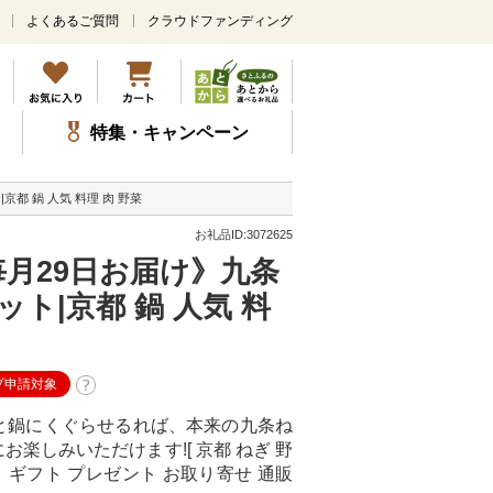
よくあるご質問
クラウドファンディング
メ
イ
ン
コ
ン
特集・キャンペーン
テ
ン
ツ
都 鍋 人気 料理 肉 野菜
に
ス
お礼品ID:3072625
キ
毎月29日お届け》九条
ッ
プ
ト|京都 鍋 人気 料
プ申請対象
と鍋にくぐらせるれば、本来の九条ね
楽しみいただけます![ 京都 ねぎ 野
メ ギフト プレゼント お取り寄せ 通販