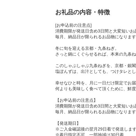
お礼品の内容・特徴
[お申込前の注意点]
消費期限が発送日含め3日間と大変短いお
毎月、納品日が限られるお品物になります
冬に旬を迎える京都・九条ねぎ。
さっと鍋にくぐらせるれば、本来の九条ね
このしゃぶしゃぶ九条ねぎを、京都・銀閣
塩ぽんずは、出汁としても、つけタレとし
幸せなひと時を、月に一日だけ限定でお届
何よりも美味しく食べて頂くために、鮮度
【お申込前の注意点】
消費期限が発送日含め3日間と大変短いお
毎月、納品日が限られるお品物になります
【発送期日】
※ご入金確認後の翌月29日着で発送します。例:
※着日指定不可、一部地域は30日着