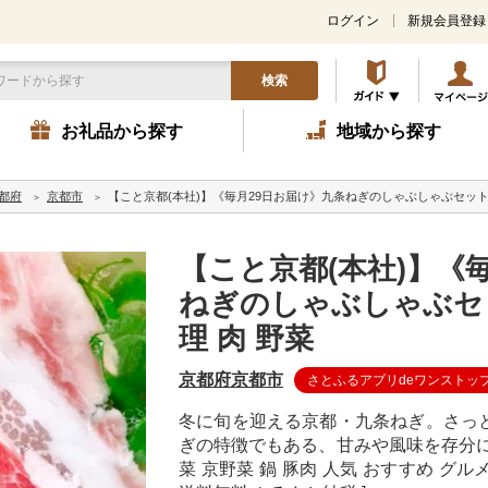
ログイン
新規会員登録
検索
お礼品から探す
地域から探す
都府
京都市
【こと京都(本社)】《毎月29日お届け》九条ねぎのしゃぶしゃぶセット|京
【こと京都(本社)】《
ねぎのしゃぶしゃぶセッ
理 肉 野菜
京都府京都市
さとふるアプリdeワンストッ
冬に旬を迎える京都・九条ねぎ。さっ
ぎの特徴でもある、甘みや風味を存分にお
菜 京野菜 鍋 豚肉 人気 おすすめ グル