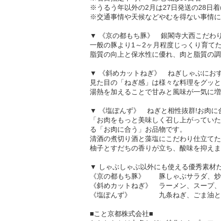
※うるう年以外の2月は27日発送の28日着(
※交通事情や天候などやむを得ない事情に
▼ 《京の都もち豚》 銀閣寺大西こだわ
一般の豚より1～2ヶ月程度じっくり育て
脂質の向上と保水性に優れ、肉と脂質の調
▼ 《斜めカットねぎ》 ねぎしゃぶにお
見た目の「ねぎ感」は様々な料理をグッと
湯熱を加えることで甘みと風味が一気に増
▼ 《塩ぽんず》 ねぎと相性抜群!お肉
「お肉をもっと美味しく召し上がっていた
る「お肉に合う」お品物です。
清酒の煮切り酒と藻塩にこだわり仕立てた
柚子とすだちの香りが立ち、酸味を抑えま
▼ しゃぶしゃぶ以外にも使える優秀素材
《京の都もち豚》 豚しゃぶサラダ、炒
《斜めカットねぎ》 ラーメン、スープ、
《塩ぽんず》 九条ねぎ、ごま油と混
■こと京都株式会社■