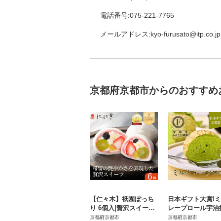
電話番号:075-221-7765
メールアドレス:kyo-furusato@itp.co.jp
京都府京都市からのおすすめ
【仁々木】祇園ぽっち
日本ギフト大賞!
り 6個入|贅沢スイーツ
レープロール宇治
ご褒美スイーツ 人気ス
人気スイーツブラ
京都府京都市
京都府京都市