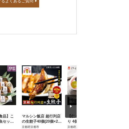
するよくあるご質問
食品】こ
マルシン飯店 超行列店
【仁々木】祇園ぽっち
【京都活
魚セット
の生餃子40個(20個×2
り 4個入|贅沢スイーツ
火対応 鉄
|京都 人気
箱)|京都東山 超人気中
ご褒美スイーツ 人気ス
6cm 油
京都府京都市
京都府京都市
京都府京都