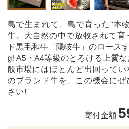
島で生まれて、島で育った"本物
牛。大自然の中で放牧されて育
ド黒毛和牛「隠岐牛」のロースす
g! A5・A4等級のとろける上質
般市場にはほとんど出回ってい
のブランド牛を、この機会にぜ
さい!
5
寄付金額