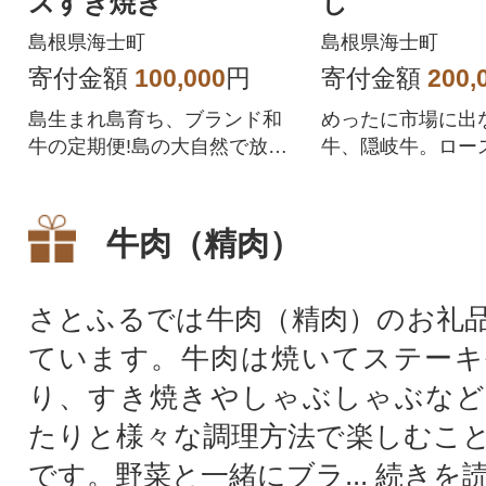
スすき焼き
し
島根県海士町
島根県海士町
寄付金額
100,000
円
寄付金額
200,
島生まれ島育ち、ブランド和
めったに市場に出
牛の定期便!島の大自然で放牧
牛、隠岐牛。ロース
されて育った、ブランド黒毛
キ・しゃぶしゃぶ
和牛「隠岐牛」のロース&上赤
の定期便がついに登
身すき焼き用500g×3か月の定
牛肉（精肉）
期便!A5・A4等級のとろける上
質なお肉です。一般市場には
ほとんど出回っていない「本
さとふるでは牛肉（精肉）のお礼
物」のブランド牛を、この機
ています。牛肉は焼いてステーキ
会にぜひご賞味ください!
り、すき焼きやしゃぶしゃぶなど
たりと様々な調理方法で楽しむこ
です。野菜と一緒にブラ...
続きを