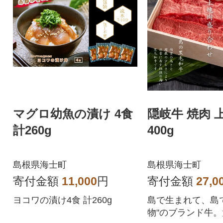
マグロ幼魚の漬け 4食
隠岐牛 焼肉 
計260g
400g
島根県海士町
島根県海士町
寄付金額
11,000
円
寄付金額
27,0
ヨコワの漬け4食 計260g
島で生まれて、島
物"のブランド牛