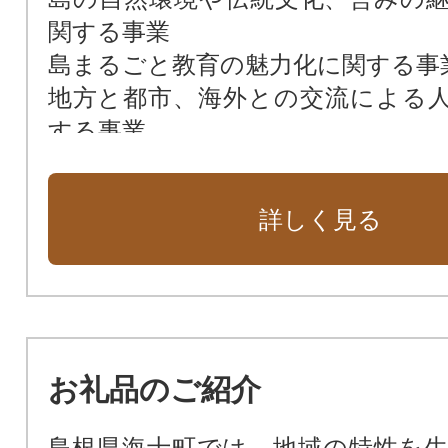
関する事業
島まるごと教育の魅力化に関する事
地方と都市、海外との交流による
する事業
地域資源を活用した地場産業の振
業
詳しく見る
島の持続可能な経済循環の実現に関
地区の振興に関する事業
お礼品のご紹介
島根県海士町では、地域の特性を