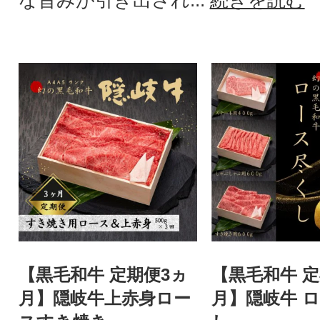
な旨みが引き出され...
続きを読む
【黒毛和牛 定期便3ヵ
【黒毛和牛 定
月】隠岐牛上赤身ロー
月】隠岐牛 