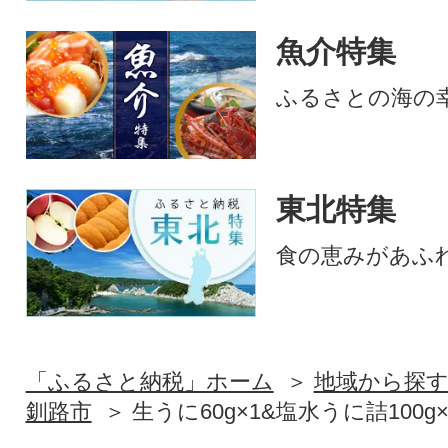
魚介特集
ふるさとの海の
東北特集
食の恵みがあふ
「ふるさと納税」ホーム
地域から探
釧路市
生うに60g×1&塩水うに詰100g×1 