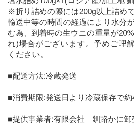
塩水詰め100g×1(ロシア産/加工地 釧
※折り詰めの際には200g以上詰め
輸送中等の時間の経過により水分
む為、到着時の生ウニの重量が20%
れ)場合がございます。予めご理
ください。
■配送方法:冷蔵発送
■消費期限:発送日より冷蔵保存で約
■提供事業者:有限会社 釧路かに卸