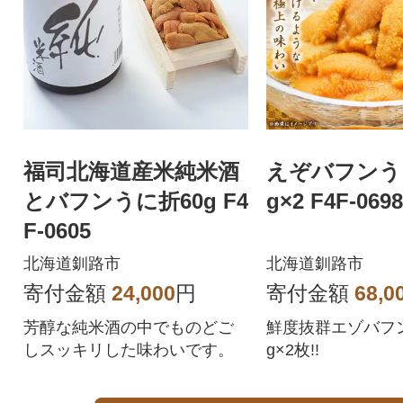
福司北海道産米純米酒
えぞバフンうに
とバフンうに折60g F4
g×2 F4F-0698
F-0605
北海道釧路市
北海道釧路市
寄付金額
24,000
円
寄付金額
68,0
芳醇な純米酒の中でものどご
鮮度抜群エゾバフン
しスッキリした味わいです。
g×2枚!!