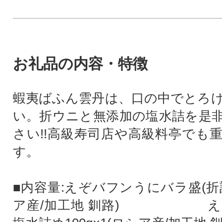
お礼品の内容・特徴
蝦夷ばふん雲丹は、口の中でとろ
い。折ウニと無添加の塩水詰を是
さい!!高級寿司店や高級料亭でも
す。
■内容量:えぞバフンうにバラ盛(折詰)
ア産/加工地 釧路) え