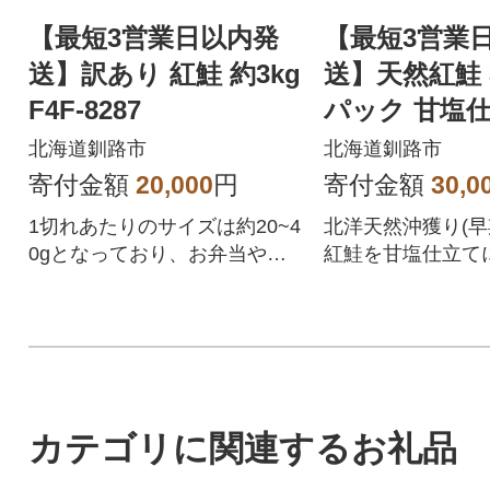
【最短3営業日以内発
【最短3営業
送】訳あり 紅鮭 約3kg
送】天然紅鮭 3
F4F-8287
パック 甘塩仕
切り 3切れ 
北海道釧路市
北海道釧路市
小分け
寄付金額
20,000
円
寄付金額
30,0
1切れあたりのサイズは約20~4
北洋天然沖獲り(早
0gとなっており、お弁当やお
紅鮭を甘塩仕立て
かずの追加にぴったりです!
した!!
カテゴリに関連するお礼品