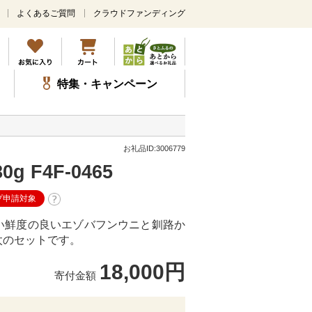
よくあるご質問
クラウドファンディング
メ
イ
ン
コ
ン
特集・キャンペーン
テ
ン
ツ
に
ス
お礼品ID:3006779
キ
 F4F-0465
ッ
プ
プ申請対象
い鮮度の良いエゾバフンウニと釧路か
太のセットです。
18,000円
寄付金額