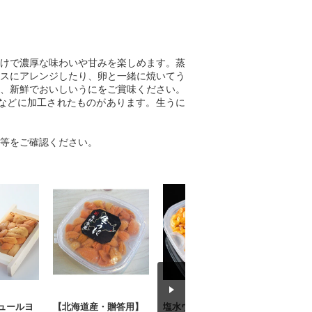
けで濃厚な味わいや甘みを楽しめます。蒸
スにアレンジしたり、卵と一緒に焼いてう
、新鮮でおいしいうにをご賞味ください。
などに加工されたものがあります。生うに
等をご確認ください。
ュールヨ
【北海道産・贈答用】
塩水ウニ100gボイルタ
【鮮度抜