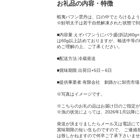
お礼品の内容・特徴
蝦夷バフン雲丹は、口の中でとろけるよう
※鮭明太子は若干自然解凍された状態で到
■内容量:えぞバフンうにバラ盛(折詰)60
は60g以上詰めておりますが、輸送中等
めご理解の上、ご了承ください。
■配送方法:冷蔵発送
■賞味期限:出荷日+5日～6日
■提供事業者:有限会社 釧路かに卸売市場
※写真はイメージです。
※こちらのお礼の品はお届け日のご指定が
※漁の状況によっては、2026年1月以降
発送が決まりましたらメール又は電話にて
賞味期限の短い生ものですので、 ご連絡
は致しかねますので何卒ご了承下さいませ