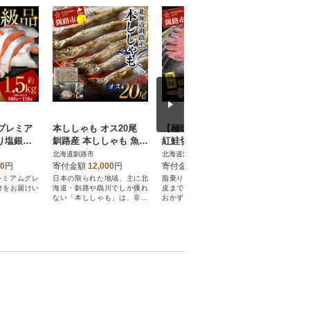
 プレミア
本ししゃも オス20尾
【極味】BIgサイズ一汐
シマエナ
り塩銀鮭
釧路産 本ししゃも 魚
紅鮭切り身(厚切り)2切
中 文房
ししゃも 魚好きのオス
入真空×5袋 サケ 鮭 F4
シマエナガ
北海道釧路市
北海道釧路市
北海道釧路
魚介 F4F-8867
F-7957
1794
00
円
寄付金額
12,000
円
寄付金額
13,000
円
寄付金額
レミアムグレ
日本の限られた地域、主に北
脂乗りが絶妙で天然物だから
北海道だけ
だけをお届けい
海道・釧路や鵡川でしか獲れ
皮までおいしい紅鮭をご飯の
マエナガは
ない「本ししゃも」は、非常
おかず、酒の肴にご家族皆様
多く生息し
に希少な国産天然魚です。
で是非ご賞味ください。