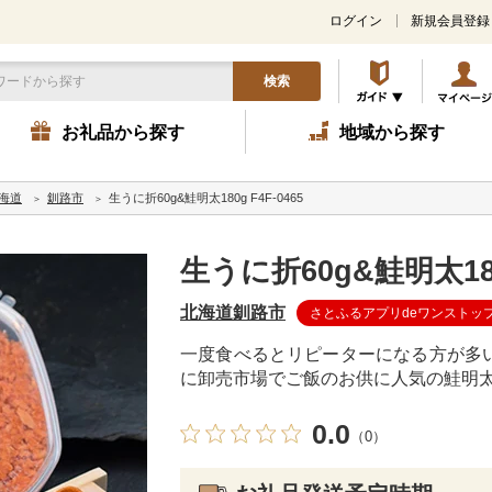
ログイン
新規会員登録
検索
お礼品から探す
地域から探す
海道
釧路市
生うに折60g&鮭明太180g F4F-0465
生うに折60g&鮭明太180g
北海道釧路市
さとふるアプリdeワンストッ
一度食べるとリピーターになる方が多
に卸売市場でご飯のお供に人気の鮭明
0.0
（0）