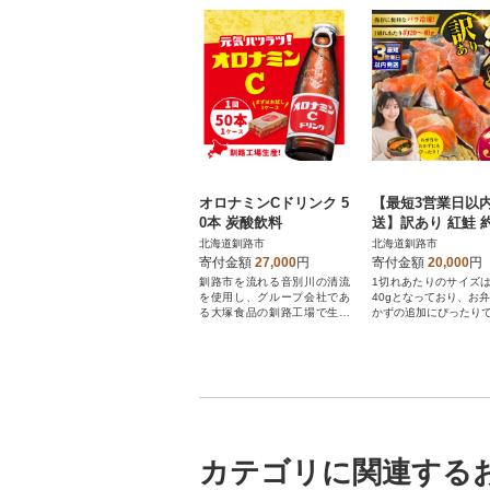
オロナミンCドリンク 5
【最短3営業日以
0本 炭酸飲料
送】訳あり 紅鮭 約
F4F-8287
北海道釧路市
北海道釧路市
寄付金額
27,000
円
寄付金額
20,000
円
釧路市を流れる音別川の清流
1切れあたりのサイズは
を使用し、グループ会社であ
40gとなっており、お
る大塚食品の釧路工場で生産
かずの追加にぴったりで
されたオロナミンCドリンク 5
0本
カテゴリに関連する