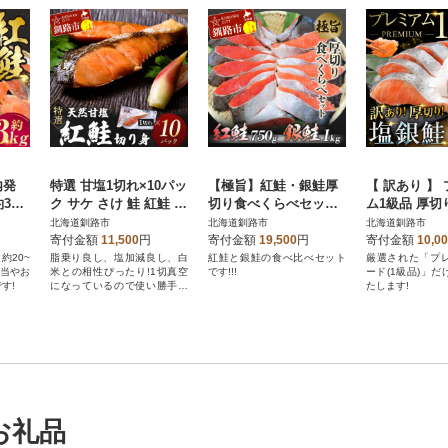
内発
特選 甘塩1切れ×10パッ
【極旨】紅鮭・銀鮭厚
【 訳あり 】
3kg
ク サケ さけ 鮭 紅鮭 切
切り食べくらべセット
ム1級品 厚切
身 海鮮 海産物 しゃけ
ふるさと納税 鮭 F4F-0
切り身 1.5kg
北海道釧路市
北海道釧路市
北海道釧路市
924
寄付金額
11,500
円
寄付金額
19,500
円
寄付金額
10,0
約20~
脂乗り良し、塩加減良し、白
紅鮭と銀鮭の食べ比べセット
厳選された「プ
弁当やお
米との相性ぴったり!1切真空
です!!!
ード(1級品)」
す!
になっているので使い勝手便
たします!
利です。
お礼品