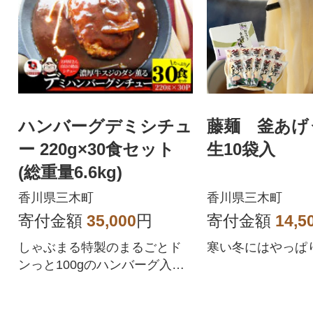
ハンバーグデミシチュ
藤麺 釜あげ
ー 220g×30食セット
生10袋入
(総重量6.6kg)
香川県三木町
香川県三木町
寄付金額
35,000
円
寄付金額
14,5
しゃぶまる特製のまるごとド
寒い冬にはやっぱり
ンっと100gのハンバーグ入り!
お肉屋さんの濃厚牛出汁デミ
シチュー