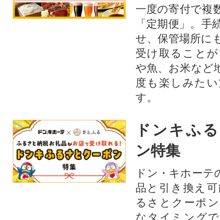
一度の寄付で複
「定期便」。手
せ、保管場所に
受け取ることが
や魚、お米など
度も楽しみたい
す。
ドンキふる
ン特集
ドン・キホーテ
品と引き換え可
るさとクーポン
なタイミングで