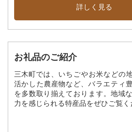
る事業
詳しく見る
安心・安全で住みよいまちづくりに
その他目的達成のために町長が必
業
お礼品のご紹介
三木町では、いちごやお米などの
活かした農産物など、バラエティ
を多数取り揃えております。地域
力を感じられる特産品をぜひご覧く