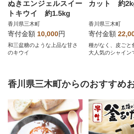
ぬきエンジェルスイー
カット 約2k
トキウイ 約1.5kg
香川県三木町
香川県三木町
寄付金額
10,000
円
寄付金額
22,0
和三盆糖のような上品な甘さ
種がなく、皮ごと
のキウイ
大人気のシャイン
ト、見た目訳あり
味は遜色ありません
香川県三木町からのおすすめ