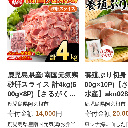
鹿児島県産!南国元気鶏
養殖ぶり切身 約
砂肝スライス 計4kg(5
00g×10P)
00g×8P)【さるがく水
水産】akn028
産】akn028-03
鹿児島県阿久根市
鹿児島県阿久根市
寄付金額
14,000
円
寄付金額
20,0
鹿児島県産南国元気鶏!お弁当
東シナ海に面した