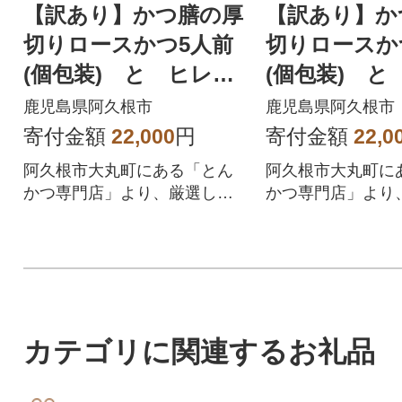
【訳あり】かつ膳の厚
【訳あり】か
切りロースかつ5人前
切りロースか
(個包装) と ヒレか
(個包装) と
つ計10枚(5枚×2P) a-
つ計15枚(5枚×
鹿児島県阿久根市
鹿児島県阿久根市
26-8
26-9
寄付金額
22,000
円
寄付金額
22,0
阿久根市大丸町にある「とん
阿久根市大丸町に
かつ専門店」より、厳選した
かつ専門店」より
お肉をご提供いたします!
お肉をご提供いたし
カテゴリに関連するお礼品