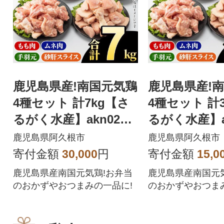
鹿児島県産!南国元気鶏
鹿児島県産!
4種セット 計7kg【さ
4種セット 計
るがく水産】akn028-2
るがく水産】ak
1
1
鹿児島県阿久根市
鹿児島県阿久根市
寄付金額
30,000
円
寄付金額
15,0
鹿児島県産南国元気鶏!お弁当
鹿児島県産南国元
のおかずやおつまみの一品に!
のおかずやおつま