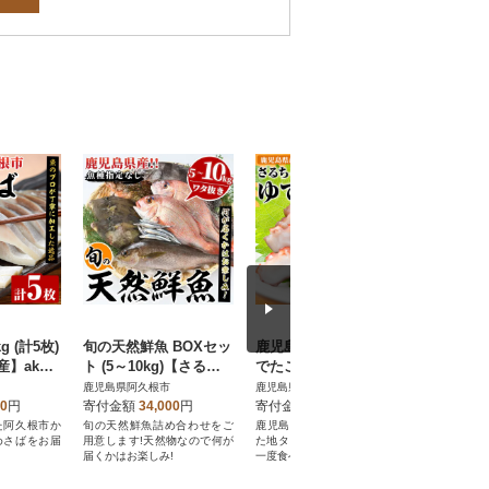
 (計5枚)
旬の天然鮮魚 BOXセッ
鹿児島県産地 たこのゆ
鹿児島県
】akn0
ト (5～10kg)【さるが
でたこ 計1kg(2～4杯)
業務用 ム
く水産】akn028-29
【さるがく水産】akn0
kg×2P
鹿児島県阿久根市
鹿児島県阿久根市
鹿児島県阿
28-19
産】akn02
00
円
寄付金額
34,000
円
寄付金額
22,000
円
寄付金額
た阿久根市か
旬の天然鮮魚詰め合わせをご
鹿児島県阿久根市近海で獲れ
鹿児島県産
めさばをお届
用意します!天然物なので何が
た地タコ!旨味と風味があり、
のおかずや
届くかはお楽しみ!
一度食べたら止められない!