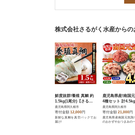
株式会社さるがく水産からの
鮮度抜群!養殖 真鯛 約
鹿児島県産!南国
1.5kg(1尾分)【さるが
4種セット 計4.5k
く水産】akn028-08
るがく水産】akn02
鹿児島県阿久根市
鹿児島県阿久根市
4
寄付金額
12,000
円
寄付金額
21,000
円
新鮮な真鯛を真空パックでお
鹿児島県産南国元気鶏
届け!
のおかずやおつまみの一