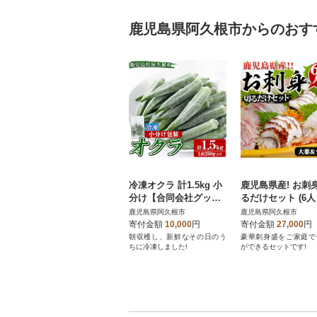
鹿児島県阿久根市からのおす
冷凍オクラ 計1.5kg 小
鹿児島県産! お刺身
分け【合同会社グッド
るだけセット (6人
フィールド】
人前) 【さるがく
鹿児島県阿久根市
鹿児島県阿久根市
akn028-17
寄付金額
10,000
円
寄付金額
27,000
円
朝収穫し、新鮮なその日のう
豪華刺身盛をご家庭で
ちに冷凍しました!
ができるセットです!