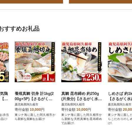
おすすめお礼品
元気鶏
養殖真鯛 切身 計1kg(2
真鯛 昆布締め 約250g
しめさば 約1kg
g【さ
00g×5P)【さるがく水
(片身分)【さるがく水
【さるがく水産
8-1
産】akn028-46
産】akn028-48
28-50
鹿児島県阿久根市
鹿児島県阿久根市
鹿児島県阿久根市
寄付金額
10,000
円
寄付金額
10,000
円
寄付金額
20,0
!お弁当
東シナ海に面した阿久根市か
東シナ海に面した阿久根市か
東シナ海に面し
品に!
ら新鮮な真鯛をお届け!
ら新鮮な天然真鯛を昆布締め
らこだわりのし
でお届け!
け!