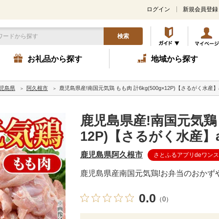
ログイン
新規会員登録
検索
お礼品から探す
地域から探す
児島県
阿久根市
鹿児島県産!南国元気鶏 もも肉 計6kg(500g×12P)【さるがく水産】ak
鹿児島県産!南国元気鶏 も
12P)【さるがく水産】ak
鹿児島県阿久根市
さとふるアプリdeワン
鹿児島県産南国元気鶏!お弁当のおかず
0.0
（0）