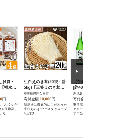
(4袋・
生白えのき茸(20袋・計
【芋焼酎原酒】蔵 純粋
鹿児島県
)【福永食
5kg)【三笠えのき茸生
[約40度]1800ml(阿久根
とし 計1.
産組合】a-12-221
市)
パック)(阿
鹿児島県阿久根市
鹿児島県阿久根市
鹿児島県阿
42-08
00
円
寄付金額
10,000
円
寄付金額
17,000
円
寄付金額
る「ふくなが
栽培法に徹底的にこだわった
重厚感のある味わいで、高い
世界基準の
物や茶碗蒸し
生白えのき茸!パスタやスープ
アルコール度数にもかかわら
を行ってい
いろ!
などに!
ず口当たりが良く、余韻を残
鹿児島県産
す存在感のある芋焼酎