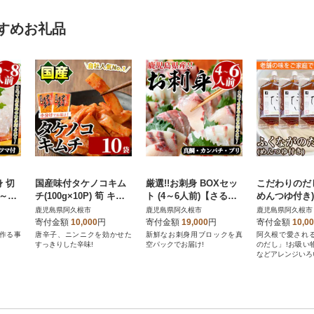
すめお礼品
 切
国産味付タケノコキム
厳選!!お刺身 BOXセッ
こだわりのだし
～8
チ(100g×10P) 筍 キム
ト (4～6人前)【さるが
めんつゆ付き
水産】
チ メンマ【上野食品】
く水産】akn028-16
品】a-12-233
鹿児島県阿久根市
鹿児島県阿久根市
鹿児島県阿久根市
a-12-75-z
寄付金額
10,000
円
寄付金額
19,000
円
寄付金額
10,0
作る事
唐辛子、ニンニクを効かせた
新鮮なお刺身用ブロックを真
阿久根で愛され
すっきりした辛味!
空パックでお届け!
のだし」!お吸い
などアレンジいろ