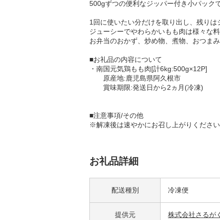
500gずつの便利なジッパー付き小パック
1回に使いたい分だけを取り出し、残りは
ジューシーでやわらかいもも肉は様々な料
お弁当のおかず、炒め物、煮物、おつまみ
■お礼品の内容について
・南国元気鶏もも肉[計6kg:500g×12P]
原産地:鹿児島県阿久根市
賞味期限:発送日から2ヵ月(冷凍)
■注意事項/その他
※解凍後は速やかにお召し上がりください
お礼品詳細
配送種別
冷凍便
提供元
株式会社さるが