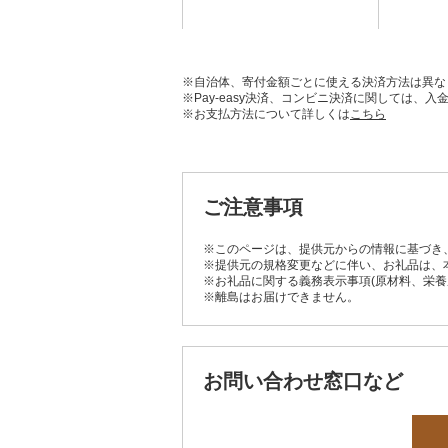
※自治体、寄付金額ごとに使える決済方法は異な
※Pay-easy決済、コンビニ決済に関しては
※お支払方法について詳しくは
こちら
ご注意事項
※このページは、提供元からの情報に基づき
※提供元の規格変更などに伴い、お礼品は、
※お礼品に関する義務表示事項(原材料、栄
※離島はお届けできません。
お問い合わせ窓口など