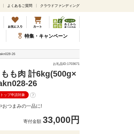
よくあるご質問
クラウドファンディング
メ
イ
ン
コ
ン
特集・キャンペーン
テ
ン
ツ
n028-26
に
ス
お礼品ID:1703671
キ
も肉 計6kg(500g×
ッ
プ
n028-26
ストップ申請対象
やおつまみの一品に!
33,000円
寄付金額