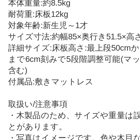
本体重量:約8.5kg
耐荷重:床板12kg
対象年齢:新生児～1才
サイズ寸法:約幅85×奥行き51.5×高さ8
詳細サイズ:床板高さ:最上段50cmか
まで6cm刻みで5段階調整可能(マ
含む)
付属品:敷きマットレス
取扱い/注意事項
・木製品のため、サイズや重量は
とがあります。
・写真はイメージです。色や木目