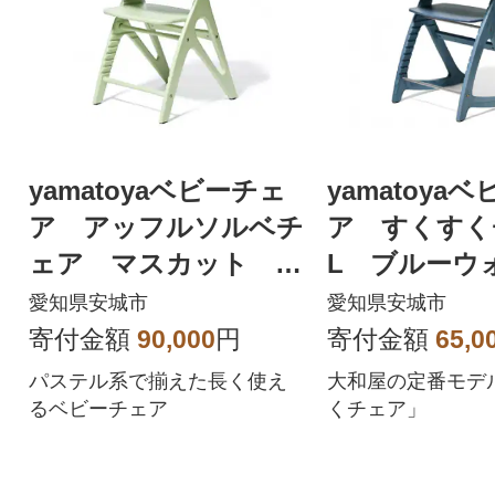
yamatoyaベビーチェ
yamatoya
ア アッフルソルベチ
ア すくすく
ェア マスカット セ
L ブルーウ
ーフティチェアベルト
愛知県安城市
愛知県安城市
付き
寄付金額
90,000
円
寄付金額
65,0
パステル系で揃えた長く使え
大和屋の定番モデ
るベビーチェア
くチェア」