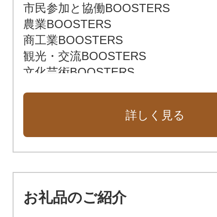
市民参加と協働BOOSTERS
農業BOOSTERS
商工業BOOSTERS
観光・交流BOOSTERS
文化芸術BOOSTERS
健康づくりBOOSTERS
スポーツBOOSTERS
詳しく見る
生涯学習BOOSTERS
交流拠点BOOSTERS
居住環境BOOSTERS
防災・減災BOOSTERS
安全安心な暮らしBOOSTERS
お礼品のご紹介
資源循環・脱炭素BOOSTERS
安城市未来BOOSTERS