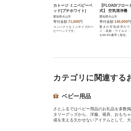
カトージ ミニベビーベ
【FLOAD/フロー
ッド(プチホワイト)
式】 空気清浄機
愛知県犬山市
愛知県犬山市
寄付金額
71,000
円
寄付金額
140,000
円
コンパクトなミニサイズのベ
驚きの空気清浄力で
ビーベッドです。
イ・花粉・ウイルス・
を99.9%素早く除去。
カテゴリに関連する
ベビー用品
さとふるではベビー用品のお礼品を多数掲
タリーグッズから、洋服、寝具、おもちゃ
成を支える欠かせないアイテムとして、大