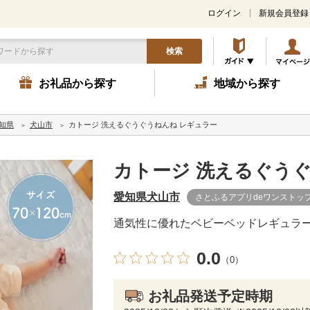
ログイン
新規会員登録
検索
お礼品から探す
地域から探す
知県
犬山市
カトージ 洗えるぐうぐうねんね レギュラー
カトージ 洗えるぐう
愛知県犬山市
さとふるアプリdeワンストッ
通気性に優れたベビーベッドレギュラ
0.0
（0）
お礼品発送予定時期