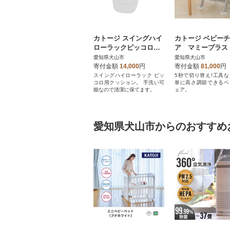
カトージ スイングハイ
カトージ ベビー
ローラックピッコロ用
ア マミープラス
クッション(ホワイト)
愛知県犬山市
愛知県犬山市
寄付金額
14,000
円
寄付金額
81,000
円
スイングハイローラック ピッ
5秒で切り替え!工具
コロ用クッション。 手洗い可
単に高さ調節できるベ
能なので清潔に保てます。
ェア。
愛知県犬山市からのおすすめ