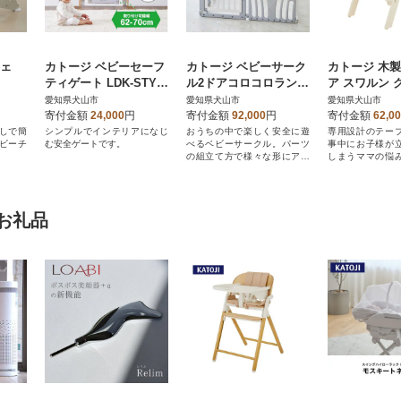
チェ
カトージ ベビーセーフ
カトージ ベビーサーク
カトージ 木
ティゲート LDK-STYL
ル2ドアコロコロランド
ア スワルン 
E2 スリムS(ホワイト&
2(ホワイト&グレー)
付(プチバニラ
愛知県犬山市
愛知県犬山市
愛知県犬山市
グレー)
寄付金額
24,000
円
寄付金額
92,000
円
寄付金額
62,0
なしで簡
シンプルでインテリアになじ
おうちの中で楽しく安全に遊
専用設計のテー
ビーチ
む安全ゲートです。
べるベビーサークル。パーツ
事中にお子様が
の組立て方で様々な形にアレ
しまうママの悩
ンジできます。
ハイチェア です
お礼品