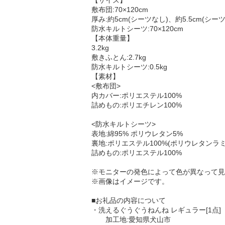
【サイズ】
敷布団:70×120cm
厚み:約5cm(シーツなし)、約5.5cm(シー
防水キルトシーツ:70×120cm
【本体重量】
3.2kg
敷きふとん:2.7kg
防水キルトシーツ:0.5kg
【素材】
<敷布団>
内カバー:ポリエステル100%
詰めもの:ポリエチレン100%
<防水キルトシーツ>
表地:綿95% ポリウレタン5%
裏地:ポリエステル100%(ポリウレタンラ
詰めもの:ポリエステル100%
※モニターの発色によって色が異なって見
※画像はイメージです。
■お礼品の内容について
・洗えるぐうぐうねんね レギュラー[1点]
加工地:愛知県犬山市