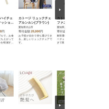
製ハイチェ
カトージ リュックチェ
カトージ ベビーチェア
カトージ
クッション
アルンルン(ブラウン)
ファニカ(ブラウン)テー
イチェア
)
ブルカバー付
替え(ナチ
愛知県犬山市
愛知県犬山市
愛知県犬山
00
円
寄付金額
20,000
円
寄付金額
72,000
円
寄付金額
ブルで、お食
お子様が自分で持ち運びでき
耐荷重60kgと長く使えるベビ
ゆったり、
立ち上がって
る、楽しいリュックチェアで
ーチェア。座面クッション付
クッション
みを軽減する
す。
きで座り心地抜群。
ェア。
。