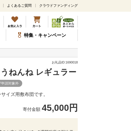
よくあるご質問
クラウドファンディング
メ
イ
ン
コ
ン
特集・キャンペーン
テ
ン
ツ
に
ス
お礼品ID:1690018
キ
ぐうねんね レギュラー
ッ
プ
プ申請対象外
ーサイズ用敷布団です。
45,000円
寄付金額