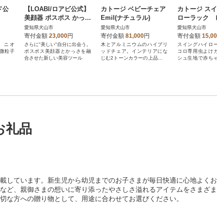
ド公
【LOABI/ロアビ公式】
カトージ ベビーチェア
カトージ ス
美顔器 ポスポス かっさ
Emil(ナチュラル)
ローラック 
Relim レリム
用モスキート
愛知県犬山市
愛知県犬山市
愛知県犬山市
寄付金額
23,000
円
寄付金額
81,000
円
寄付金額
15,0
、ニオ
さらに"美しい"自分に出会う。
木とアルミニウムのハイブリ
スイングハイロ
微粒子
ポスポス美顔器とかっさを融
ッドチェア。インテリアにな
コロ専用虫よけ
合させた新しい美容ツール
じむ2トーンカラーの上品なデ
シュ生地で赤ち
ザインです。
マも安心です。
お礼品
載しています。新生児から幼児までのお子さまが毎日快適に心地よくお
など、親御さまの想いに寄り添ったやさしさ溢れるアイテムをさまざま
切な方への贈り物として、用途に合わせてお選びください。