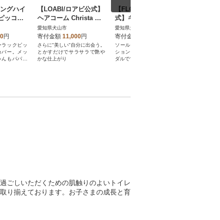
イングハイ
【LOABI/ロアビ公式】
【FLOAD/フロード公
【EVOK
ピッコロ
ヘアコーム Christa ク
式】キッズサンダル(ブ
公式】 RA
ネット
リスタ (ゴールド)
ラック/14cm)
ィアント
愛知県犬山市
愛知県犬山市
愛知県犬山
ンタン(ブ
00
円
寄付金額
11,000
円
寄付金額
10,000
円
寄付金額
ーラックピッ
さらに"美しい"自分に出会う。
ソール部分が柔らかく、クッ
機能性とデ
カバー。メッ
とかすだけでサラサラで艶や
ション性に優れたキッズサン
わせたLED
ゃんもパパマ
かな仕上がり
ダルです。
ード搭載で
も活用いた
過ごしいただくための肌触りのよいトイレ
取り揃えております。お子さまの成長と育