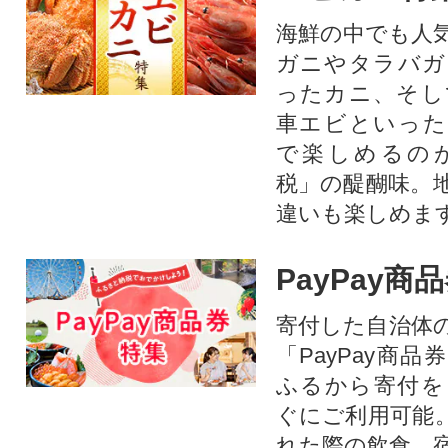
海鮮の中でも人
ガニやタラバガ
ったカニ、そし
車エビといった
で楽しめるの
税」の醍醐味。
違いも楽しめま
PayPay商
寄付した自治体
「PayPay商
ふるから寄付を
ぐにご利用可能
れた際の飲食、