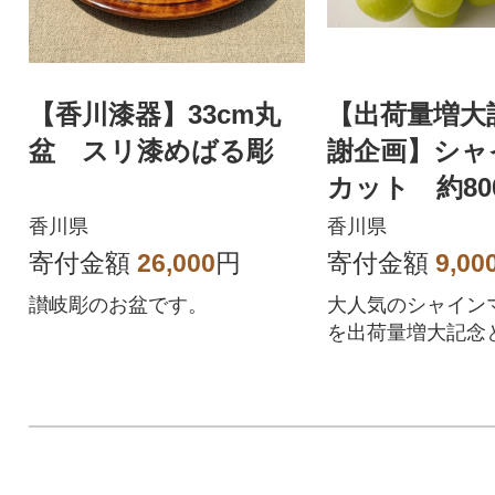
【香川漆器】33cm丸
【出荷量増大
盆 スリ漆めばる彫
謝企画】シャ
カット 約800
～2房)
香川県
香川県
寄付金額
26,000
円
寄付金額
9,00
讃岐彫のお盆です。
大人気のシャイン
を出荷量増大記念
企画でお届けしま