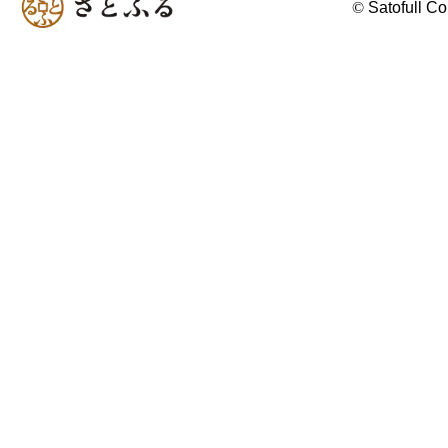
©
Satofull Co.