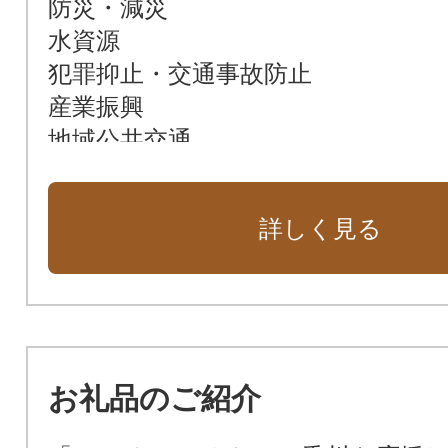
防災・減災
水資源
犯罪抑止・交通事故防止
産業振興
地域公共交通
農林水産業
若者の働く場確保
詳しく見る
グリーン社会の実現
動物愛護管理
観光
文化財の保全
特別名勝 栗林公園
お礼品のご紹介
瀬戸内国際芸術祭
こども図書館船の運航