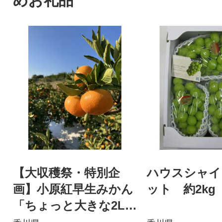
めお礼品
【大収穫祭・特別企
ハウスシャイ
画】小原紅早生みかん
ット 約2kg
「ちょっと大きな2L
サイズ」約5kg