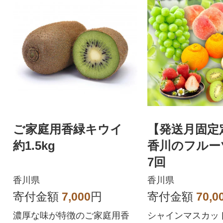
ご家庭用香緑キウイ
【発送月固定
約1.5kg
香川のフルーツ
7回
香川県
香川県
寄付金額
7,000
円
寄付金額
70,0
濃厚な味が特徴のご家庭用香
シャインマスカッ