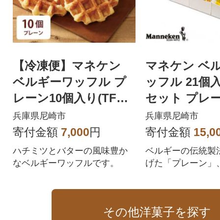
【冷凍便】マネケン
マネケン ベ
ベルギーワッフル プ
ッフル 21個
レーン10個入り(TFRB
セット プレー
-P10)
ア メープル(TP
兵庫県尼崎市
兵庫県尼崎市
MG)
寄付金額
7,000
円
寄付金額
15,0
ハチミツとバターの風味豊か
ベルギーの伝統製
なベルギーワッフルです。
げた「プレーン」
ア」、「メープル
ギフトセットです
その他洋菓子を探す