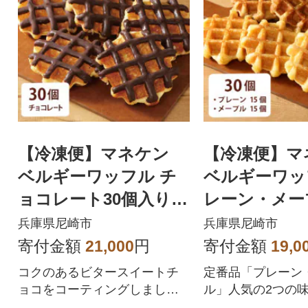
【冷凍便】マネケン
【冷凍便】マ
ベルギーワッフル チ
ベルギーワッ
ョコレート30個入り(T
レーン・メー
FRB-Ch30)
ト30個入り(T
兵庫県尼崎市
兵庫県尼崎市
30)
寄付金額
21,000
円
寄付金額
19,0
コクのあるビタースイートチ
定番品「プレーン
ョコをコーティングしまし
ル」人気の2つの
た。
いただけるセット