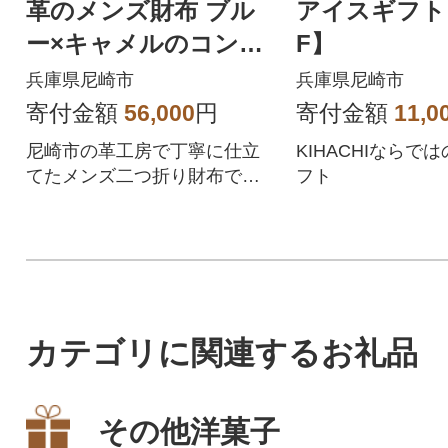
革のメンズ財布 ブル
アイスギフト【
ー×キャメルのコント
F】
ラストが魅力の二つ折
兵庫県尼崎市
兵庫県尼崎市
り財布
寄付金額
56,000
円
寄付金額
11,0
尼崎市の革工房で丁寧に仕立
KIHACHIならで
てたメンズ二つ折り財布で
フト
す。奥深い発色と牛革本来の
風合いをお楽しみください
カテゴリに関連するお礼品
その他洋菓子