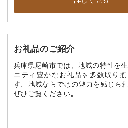
詳しく見る
市民福祉の向上のために（市民福祉
動物愛護のために（動物愛護基金）
新しい本庁舎を建設（新本庁舎建設
暴力団ゼロの街のために（暴力団排
公共施設を整備するために（公共
お礼品のご紹介
基金）
尼崎の文化振興のため（文化振興基
兵庫県尼崎市では、地域の特性を
尼崎の歴史文化を次世代に受け継
エティ豊かなお礼品を多数取り揃
化財保存活用基金）
す。地域ならではの魅力を感じら
阪神タイガースファーム施設周辺
ぜひご覧ください。
田南公園周辺地域活性化基金）
支援が必要な子どもたちのために
ート基金）