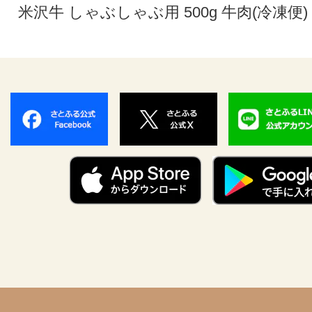
米沢牛 しゃぶしゃぶ用 500g 牛肉(冷凍