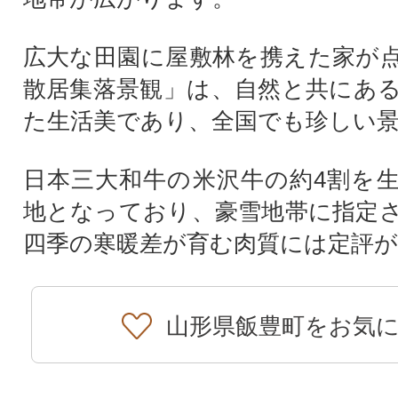
広大な田園に屋敷林を携えた家が
散居集落景観」は、自然と共にあ
た生活美であり、全国でも珍しい
日本三大和牛の米沢牛の約4割を
地となっており、豪雪地帯に指定
四季の寒暖差が育む肉質には定評
山形県飯豊町をお気