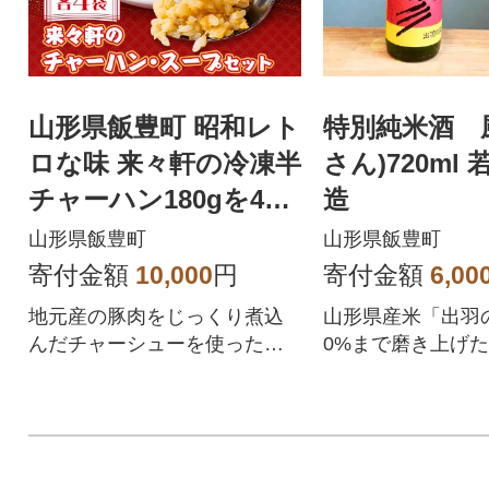
山形県飯豊町 昭和レト
特別純米酒 
ロな味 来々軒の冷凍半
さん)720ml
チャーハン180gを4袋
造
ラーメンスープ4袋
山形県飯豊町
山形県飯豊町
寄付金額
10,000
円
寄付金額
6,00
地元産の豚肉をじっくり煮込
山形県産米「出羽
んだチャーシューを使った、
0%まで磨き上げ
昭和レトロな味です
ほのかな甘み、爽
しが魅力の特別純