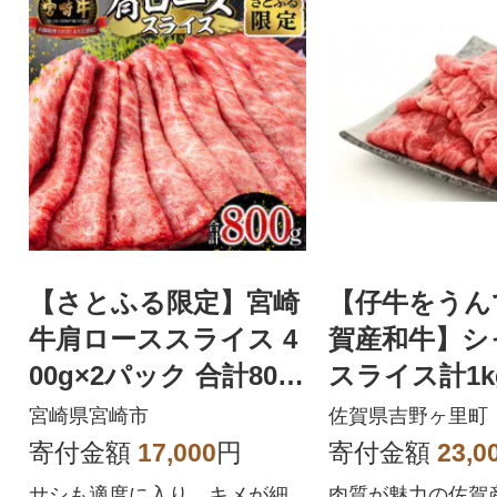
【さとふる限定】宮崎
【仔牛をうん
牛肩ローススライス 4
賀産和牛】シ
00g×2パック 合計800
スライス計1k
g(宮崎市)
里町)
宮崎県宮崎市
佐賀県吉野ヶ里町
寄付金額
17,000
円
寄付金額
23,0
サシも適度に入り、キメが細
肉質が魅力の佐賀