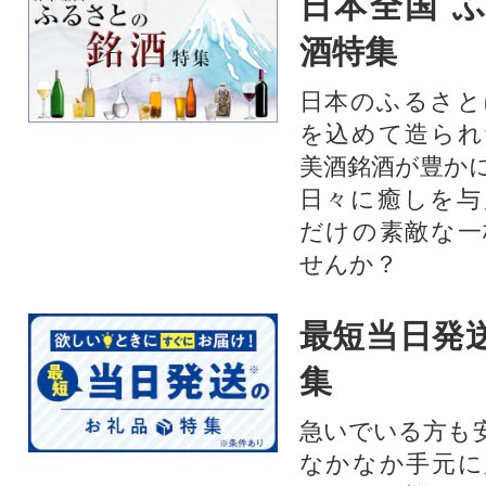
日本全国 
酒特集
日本のふるさと
を込めて造られ
美酒銘酒が豊か
日々に癒しを与
だけの素敵な一
せんか？
最短当日発
集
急いでいる方も
なかなか手元に