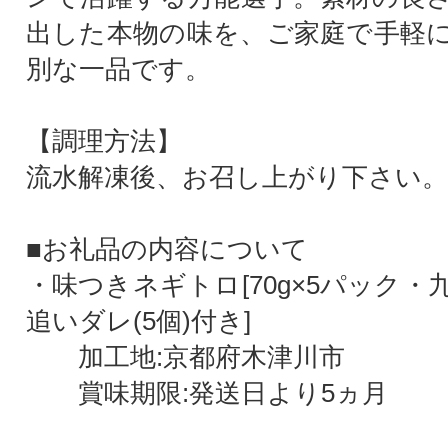
出した本物の味を、ご家庭で手軽
別な一品です。
【調理方法】
流水解凍後、お召し上がり下さい。
■お礼品の内容について
・味つきネギトロ[70g×5パック
追いダレ(5個)付き]
加工地:京都府木津川市
賞味期限:発送日より5ヵ月