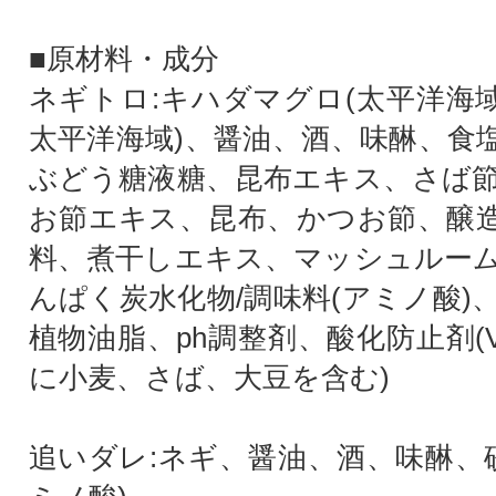
■原材料・成分
ネギトロ:キハダマグロ(太平洋海域
太平洋海域)、醤油、酒、味醂、食
ぶどう糖液糖、昆布エキス、さば
お節エキス、昆布、かつお節、醸
料、煮干しエキス、マッシュルー
んぱく炭水化物/調味料(アミノ酸)
植物油脂、ph調整剤、酸化防止剤(V ,C
に小麦、さば、大豆を含む)
追いダレ:ネギ、醤油、酒、味醂、砂