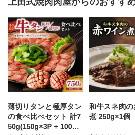
上田式焼肉肉屋からのおすす
薄切りタンと極厚タン
和牛スネ肉の
の食べ比べセット 計7
煮 250g×1個
50g(150g×3P + 100g×