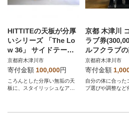
HITTITEの天板が分厚
京都 木津川 
いシリーズ 「The Lo
ラブ券(300,0
w 36」 サイドテーブ
ルフクラブの
ル
ャフトの装着
京都府木津川市
京都府木津川市
用可能)
寄付金額
100,000
円
寄付金額
1,00
ころんとした分厚い無垢の天
自分の体に合った
板に、スタイリッシュなアイ
ブ選びや調整など
アンの脚が特徴のサイドテー
談ください!
ブル。