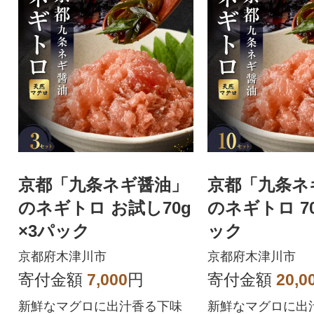
京都「九条ネギ醤油」
京都「九条ネ
のネギトロ お試し70g
のネギトロ 70
×3パック
ック
京都府木津川市
京都府木津川市
寄付金額
7,000
円
寄付金額
20,0
新鮮なマグロに出汁香る下味
新鮮なマグロに出