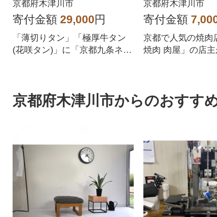
3P)
京都府木津川市
京都府木津川市
寄付金額
29,000
円
寄付金額
7,00
「薄切りタン」「極厚牛タン
京都で人気の焼肉
(花咲タン)」に「京都九条ネ
焼肉 肉屋」の店主
ギ」をセットにしてお届け致
牛スネ肉の赤ワイ
します。
京都府木津川市からのおすす