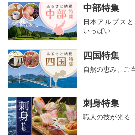
中部特集
日本アルプスと
いっぱい
四国特集
自然の恵み、ご
刺身特集
職人の技が光る