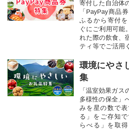
寄付した自治体
「PayPay商
ふるから寄付を
ぐにご利用可能
れた際の飲食、
ティ等でご活用
環境にやさ
集
「温室効果ガス
多様性の保全」
みを星の数で表
る」をご存知で
らべる」を取得