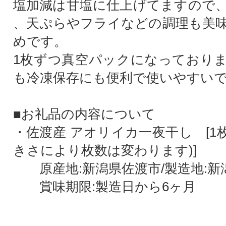
塩加減は甘塩に仕上げてますので
、天ぷらやフライなどの調理も美
めです。
1枚ずつ真空パックになっており
も冷凍保存にも便利で使いやすい
■お礼品の内容について
・佐渡産 アオリイカ一夜干し [1枚
きさにより枚数は変わります)]
原産地:新潟県佐渡市/製造地:新
賞味期限:製造日から6ヶ月