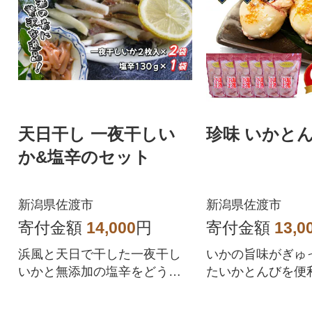
天日干し 一夜干しい
珍味 いかとん
か&塩辛のセット
新潟県佐渡市
新潟県佐渡市
寄付金額
14,000
円
寄付金額
13,0
浜風と天日で干した一夜干し
いかの旨味がぎゅ
いかと無添加の塩辛をどうぞ
たいかとんびを便
ご賞味ください。
すい小袋入りでお
す。