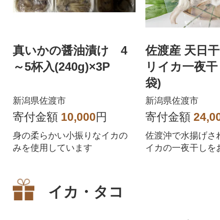
真いかの醤油漬け 4
佐渡産 天日干
～5杯入(240g)×3P
リイカ一夜干し
袋)
新潟県佐渡市
新潟県佐渡市
寄付金額
10,000
円
寄付金額
24,0
身の柔らかい小振りなイカの
佐渡沖で水揚げさ
みを使用しています
イカの一夜干しを
す。
イカ・タコ