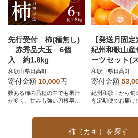
先行受付 柿(種無し)
【発送月固定
赤秀品大玉 6個
紀州和歌山産
入 約1.8kg
ーツセット(
桃・ひらたね
和歌山県日高町
和歌山県日高町
ん)全4回
寄付金額
10,000
円
寄付金額
53,0
数ある柿の品種の中でも果汁
紀州和歌山から旬
が多く、甘みも強い刀根早生
を定期便でお届け!
柿です。
柿（カキ）を探す