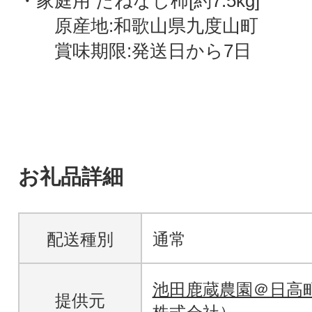
・家庭用 たねなし柿[約7.5kg]
原産地:和歌山県九度山町
賞味期限:発送日から7日
お礼品詳細
配送種別
通常
池田鹿蔵農園＠日高
提供元