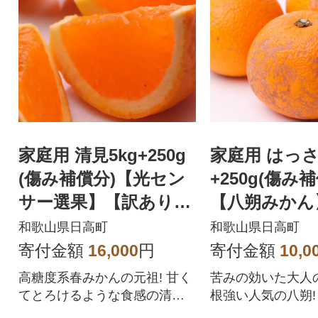
家庭用 清見5kg+250g
家庭用 はっさく
(傷み補償分)【光セン
+250g(傷み
サー選果】【訳あり】
【八朔みかん
【樹上完熟きよみオレ
ンサー選別】
和歌山県日高町
和歌山県日高町
ンジ】
り】
寄付金額
16,000
円
寄付金額
10,0
高糖度系春みかんの元祖! 甘く
苦みの効いた大人
てとろけるような食感の清見
根強い人気の八朔!
オレンジを農家直送でお届け
お届けいたします