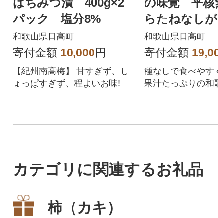
はちみつ漬 400g×2
の味覚 平核
パック 塩分8%
らたねなしが
7.5kg【日高
和歌山県日高町
和歌山県日高町
寄付金額
10,000
円
寄付金額
19,0
【紀州南高梅】 甘すぎず、し
種なしで食べやす
ょっぱすぎず、程よいお味!
果汁たっぷりの和
なし柿をお届けし
カテゴリに関連するお礼品
柿（カキ）