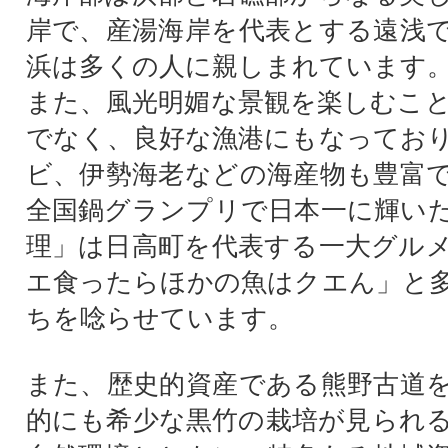
岸で、産湯海岸を代表とする遠浅
浜は多くの人に親しまれています
また、風光明媚な景観を楽しむこ
でなく、良好な漁港にもなってお
ビ、伊勢海老などの海産物も豊富
全国鍋グランプリで日本一に輝い
理」は日高町を代表する一大グル
エ食ったらほかの魚はクエん」と
ちを唸らせています。
また、歴史的資産である熊野古道
的にも希少な黒竹の栽培が見られ