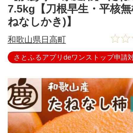
7.5kg【刀根早生・平核
ねなしかき)】
和歌山県日高町
さとふるアプリdeワンストップ申請