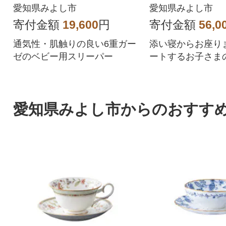
イグレー
愛知県みよし市
愛知県みよし市
寄付金額
19,600
円
寄付金額
56,0
通気性・肌触りの良い6重ガー
添い寝からお座り
ゼのベビー用スリーパー
ートするお子さま
愛知県みよし市からのおすす