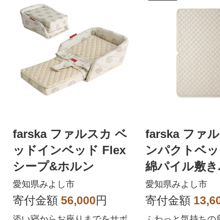
farska ファルスカ ベ
farska ファ
ッドインベッド Flex
ンパクトベッド
シープ&ホルン
綿パイル敷き
0×90cm)ア
愛知県みよし市
愛知県みよし市
寄付金額
56,000
円
寄付金額
13,6
添い寝からお座りまでをサポ
ふわっと気持ちの