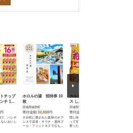
テトチップ
ホロルの湯 招待券 10
カルビー ポテトチップ
ホロルの
ンチ 1ケ
枚
ス しあわせバター 1ケ
枚
袋) 数量限
ース(55g×12袋)
茨城県城里町
茨城県城里町
茨城県城里
円
寄付金額
32,000
円
寄付金額
8,000
円
寄付金額
感で、パンチ
大自然に囲まれた森林のオア
隠し味のレモンパウダーによ
~城里町健
こないおいし
シスで温泉・サウナ・屋内プ
って甘さと塩気のバランスが
の湯招待券
ール・フィットネスで心も体
整った、ほんのりあまじょっ
も健やかに!
ぱいおいしさです。