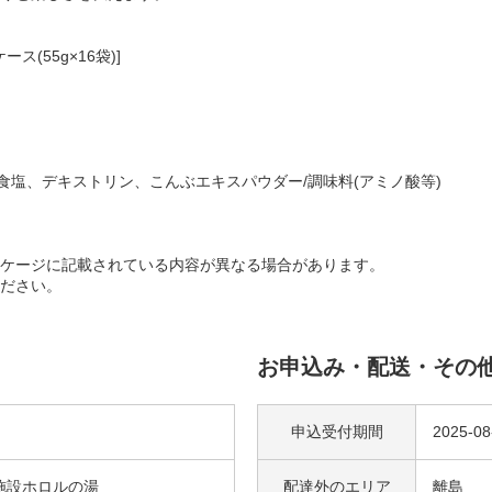
(55g×16袋)]
食塩、デキストリン、こんぶエキスパウダー/調味料(アミノ酸等)
ケージに記載されている内容が異なる場合があります。
ださい。
お申込み・配送・その
申込受付期間
2025-0
施設ホロルの湯
配達外の
エリア
離島