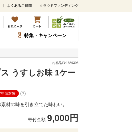
よくあるご質問
クラウドファンディング
メ
イ
ン
コ
ン
特集・キャンペーン
テ
ン
ツ
に
ス
お礼品ID:1659306
キ
ス うすしお味 1ケー
ッ
プ
プ申請対象
の素材の味を引き立てた味わい。
9,000円
寄付金額