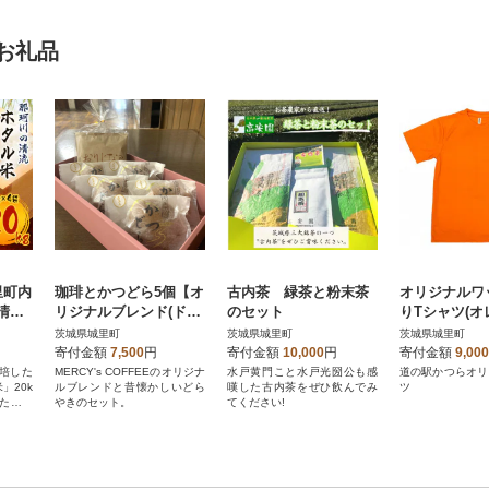
お礼品
里町内
珈琲とかつどら5個【オ
古内茶 緑茶と粉末茶
オリジナルワ
清流
リジナルブレンド(ドリ
のセット
りTシャツ(
g×4
ップバッグ)/白あん】
Lサイズ
茨城県城里町
茨城県城里町
茨城県城里町
送限
寄付金額
7,500
円
寄付金額
10,000
円
寄付金額
9,000
培した
MERCY's COFFEEのオリジナ
水戸黄門こと水戸光圀公も感
道の駅かつらオリ
」20k
ルブレンドと昔懐かしいどら
嘆した古内茶をぜひ飲んでみ
ツ
いたしま
やきのセット。
てください!