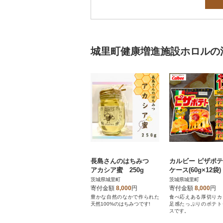
城里町健康増進施設ホロルの
長島さんのはちみつ
カルビー ピザポテ
アカシア蜜 250g
ケース(60g×12袋)
限定
茨城県城里町
茨城県城里町
寄付金額
8,000
円
寄付金額
8,000
円
豊かな自然のなかで作られた
食べ応えある厚切りカ
天然100%のはちみつです!
足感たっぷりのポテト
スです。