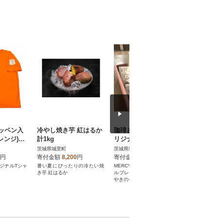
ッペン入
冷やし焼き芋 紅はるか
珈琲とかつどら5個【オ
菊芋(き
オレンジ)
計1kg
リジナルブレンド(ドリ
5kg
ップバッグ)/つぶあん】
茨城県城里町
茨城県城里町
茨城県城里
円
寄付金額
8,200
円
寄付金額
7,500
円
寄付金額
ジナルTシャ
暑い夏にぴったりの冷たい焼
MERCY's COFFEEのオリジナ
イヌリンが
き芋 紅はるか
ルブレンドと昔懐かしいどら
る健康野菜
やきのセット。