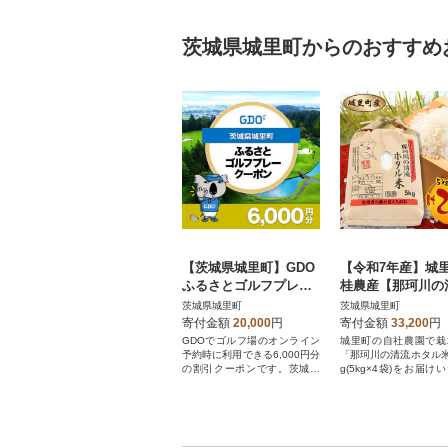
茨城県城里町からのおすすめ
【茨城県城里町】GDO
【令和7年産】城
ふるさとゴルフプレー
桂農産【那珂川の
クーポン(6,000円分)
ホタル米】20kg(5k
茨城県城里町
茨城県城里町
袋)「関東地方配
寄付金額
20,000
円
寄付金額
33,200
円
定」特A
GDOでゴルフ場のオンライン
城里町の自社農園で栽
予約時に利用できる6,000円分
「那珂川の清流ホタル米
の割引クーポンです。茨城県
g(5kg×4袋)をお届け
城里町が指定するゴルフ場で
す。
利用できます。