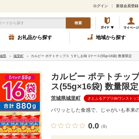
ログイン
新規会員登録
検索
お礼品から探す
地域から探す
城県
城里町
カルビー ポテトチップス うすしお味 1ケース(55g×16袋) 数量限定
カルビー ポテトチップ
ス(55g×16袋) 数量限定
茨城県城里町
さとふるアプリdeワンストッ
パリッとした食感で、じゃがいも本来
0.0
（0）