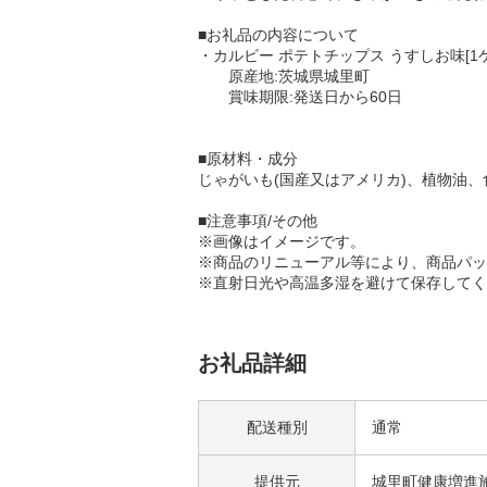
■お礼品の内容について
・カルビー ポテトチップス うすしお味[1ケース
原産地:茨城県城里町
賞味期限:発送日から60日
■原材料・成分
じゃがいも(国産又はアメリカ)、植物油、
■注意事項/その他
※画像はイメージです。
※商品のリニューアル等により、商品パッ
※直射日光や高温多湿を避けて保存してく
お礼品詳細
配送種別
通常
提供元
城里町健康増進