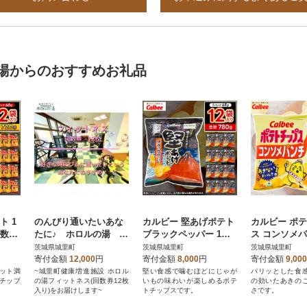
湯からのおすすめお礼品
ト 1
のんびり通いたいあな
カルビー 堅あげポテト
カルビー ポ
 数量
たに♪ ホロルの湯 フ
ブラックペッパー 1ケ
ス コンソメパ
ィットネス回数券 12枚
ース(65g×12袋) 数量限
ース(55g×16
茨城県城里町
茨城県城里町
茨城県城里町
定
定
寄付金額
12,000
円
寄付金額
8,000
円
寄付金額
9,000
ット満
~城里町健康増進施設 ホロル
堅い食感で噛むほどにじゃが
パリッとした食
チップ
の湯フィットネス(回数券12枚
いもの味わいが楽しめるポテ
の効いたあきの
入り)をお届けします~
トチップスです。
さです。