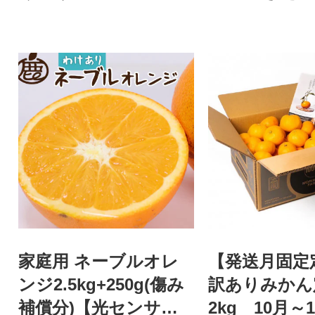
家庭用 ネーブルオレ
【発送月固定
ンジ2.5kg+250g(傷み
訳ありみか
補償分)【光センサ
2kg 10月