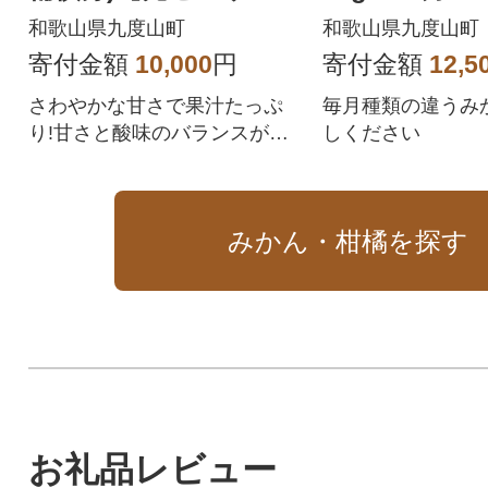
ー】【柑橘・ジュース
間限定全4回
和歌山県九度山町
和歌山県九度山町
にも】訳あり
寄付金額
10,000
円
寄付金額
12,5
さわやかな甘さで果汁たっぷ
毎月種類の違うみ
り!甘さと酸味のバランスが良
しください
いオレンジの代表品種
みかん・柑橘を探す
お礼品レビュー