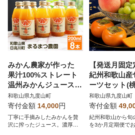
みかん農家が作った
【発送月固定
果汁100%ストレート
紀州和歌山産
温州みかんジュース20
ーツセット(
0ml×8本 和歌山県
インマスカッ
和歌山県九度山町
和歌山県九度山町
たねなし柿)全
寄付金額
14,000
円
寄付金額
49,0
丁寧に手摘みしたみかんを贅
紀州和歌山から旬
沢に搾ったジュース。濃厚な
を3か月定期便でお
甘さながら後味スッキリ。