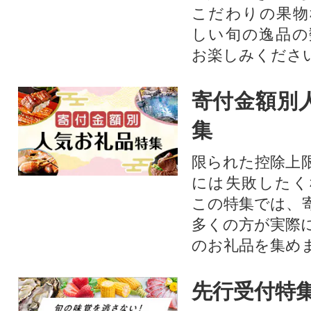
こだわりの果物
しい旬の逸品の
お楽しみくださ
寄付金額別
集
限られた控除上
には失敗したく
この特集では、
多くの方が実際
のお礼品を集め
先行受付特