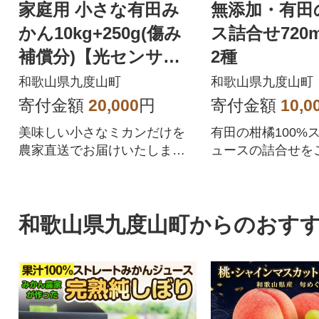
家庭用 小さな有田み
無添加・有田
かん10kg+250g(傷み
ス詰合せ720m
補償分)【光センサー
2種
選果】【訳あり】
和歌山県九度山町
和歌山県九度山町
寄付金額
20,000
円
寄付金額
10,0
美味しい小さなミカンだけを
有田の柑橘100%
農家直送でお届けいたしま
ュースの詰合せを
す。
さい
和歌山県九度山町からのおす