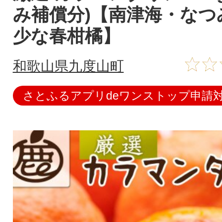
み補償分)【南津海・なつ
少な春柑橘】
和歌山県九度山町
さとふるアプリdeワンストップ申請