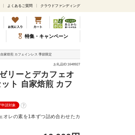
よくあるご質問
クラウドファンディング
メ
イ
ン
コ
ン
特集・キャンペーン
テ
ン
ツ
自家焙煎 カフェインレス 季節限定
に
ス
お礼品ID:1648927
キ
ゼリーとデカフェオ
ッ
プ
ット 自家焙煎 カフ
プ申請対象
ェオレの素を1本ずつ詰め合わせたカ