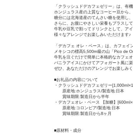
「クラッシュドデカフェゼリー」は、有機
ホンジュラス産の上質なコーヒー豆から、
糖分には北海道産のてんさい糖を使用し、
さらに、お腹にやさしい栄養もプラスして
牛乳や豆乳で割ってドリンクとして、アイ
様々なアレンジでお楽しみいただけます♪
「デカフェ オレ・ベース」は、カフェイ
メキシコの標高5,500m級の山「Pico 
牛乳を注ぐだけで簡単に本格的なカフェオ
バニラアイスにかけてアフォガート風に楽
ぜひ、あなただけのアレンジでお楽しみく
■お礼品の内容について
・クラッシュドデカフェゼリー[1,000ml×1
原産地:ホンジュラス/製造地:日本
賞味期限:製造日から半年
・デカフェオレ・ベース 【加糖】[600ml×
原産地:コロンビア/製造地:日本
賞味期限:製造日から8ヶ月
■原材料・成分