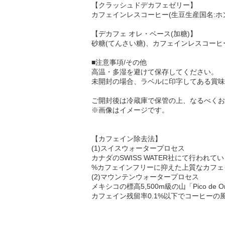
【クラッシュドデカフェゼリー】
カフェインレスコーヒー(生豆生産国名:ホ
【デカフェ オレ・ベース(加糖)】
砂糖(てんさい糖)、カフェインレスコーヒ
■注意事項/その他
高温・多湿を避けて保存してください。
未開封の場合、ラベルに印字してある賞味
ご開封後は冷蔵庫で保管の上、なるべくお
※画像はイメージです。
【カフェイン除去法】
(1)スイスウォータープロセス
カナダのSWISS WATER社にて行わ
%カフェインフリーに抑えた上質なカフェ
(2)マウンテンウォータープロセス
メキシコの標高5,500m級の山「Pico d
カフェイン残留率0.1%以下でコーヒー