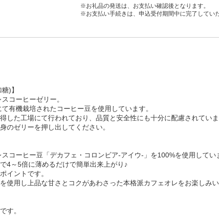
※お礼品の発送は、お支払い確認後となります。
※お支払い手続きは、申込受付期間中に完了してい
加糖)】
レスコーヒーゼリー。
にて有機栽培されたコーヒー豆を使用しています。
得した工場にて行われており、品質と安全性にも十分に配慮されていま
身のゼリーを押し出してください。
レスコーヒー豆「デカフェ・コロンビア-アイウ-」を100%を使用してい
で4～5倍に薄めるだけで簡単出来上がり♪
ポイントです。
を使用し上品な甘さとコクがあわさった本格派カフェオレをお楽しみい
です。