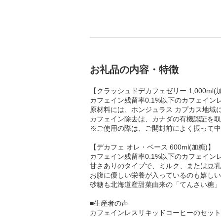
お礼品の内容・特徴
【クラッシュドデカフェゼリー 1,000ml(
カフェイン残留率0.1%以下のカフェイン
原材料には、ホンジュラス カプカス地域
カフェイン除去は、カナダの有機認証を取
※ご使用の際は、ご開封前によく振って中
【デカフェ オレ・ベース 600ml(加糖)】
カフェイン残留率0.1%以下のカフェイン
甘さありのタイプで、ミルク、または豆乳
お腹に優しい栄養が入っているのも嬉しい
砂糖も北海道産甜菜由来の「てんさい糖」
■生産者の声
カフェインレスリキッドコーヒーのセット