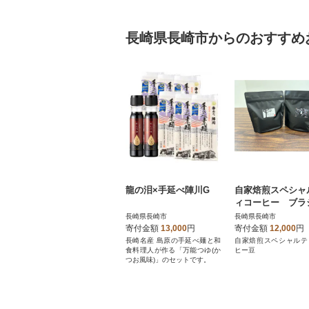
長崎県長崎市からのおすすめ
龍の泪×手延べ陣川G
自家焙煎スペシャ
ィコーヒー ブラ
ル・エロスとコロ
長崎県長崎市
長崎県長崎市
ア・ジョーカーの
寄付金額
13,000
円
寄付金額
12,000
円
ト
長崎名産 島原の手延べ麺と和
自家焙煎スペシャルテ
食料理人が作る「万能つゆ(か
ヒー豆
つお風味)」のセットです。