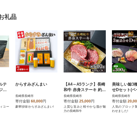
お礼品
ルテ
からすみざんまい
【A4～A5ランク】長崎
美味しい鯨3
ジ
和牛 赤身ステーキ 約2
せDセット(
ンビ
00g×3枚 計約600g(長
ロック、すえ
長崎県長崎市
長崎県長崎市
長崎県長崎市
セッ
崎市)
ック、さえず
寄付金額
60,000
円
寄付金額
25,000
円
寄付金額
20,0
ク)
ィコー
豪華珍味!からすみざんまい!
上質な旨みと軽やかな脂が魅
人気のブロック
力の長崎和牛
わせました!