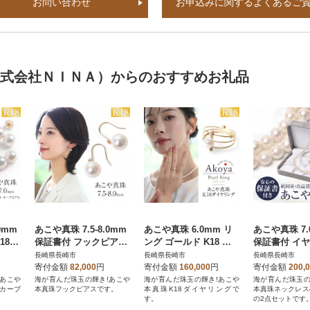
お問い合わせ
お申込みに関するよくあるご
株式会社ＮＩＮＡ）からのおすすめお礼品
0mm
あこや真珠 7.5-8.0mm
あこや真珠 6.0mm リ
あこや真珠 7.0
8 3
保証書付 フックピアス
ング ゴールド K18 ダ
保証書付 イヤ
K18 パール
イヤモンド 3連パール
ール セット
長崎県長崎市
長崎県長崎市
長崎県長崎市
寄付金額
82,000
円
寄付金額
160,000
円
寄付金額
200,
!あこや
海が育んだ珠玉の輝き!あこや
海が育んだ珠玉の輝き!あこや
海が育んだ珠玉の
 カーブ
本真珠フックピアスです。
本真珠K18ダイヤリングで
本真珠ネックレス
す。
の2点セットです