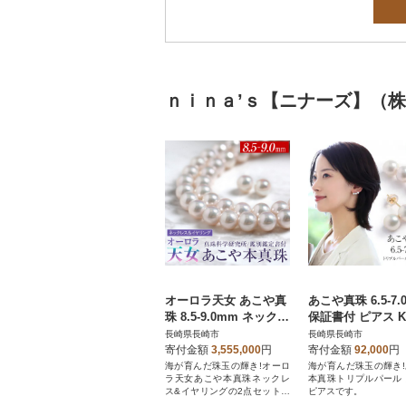
ｎｉｎａ’ｓ【ニナーズ】（
オーロラ天女 あこや真
あこや真珠 6.5-7.
珠 8.5-9.0mm ネックレ
保証書付 ピアス K1
ス イヤリング セット
連 パール
長崎県長崎市
長崎県長崎市
パール 鑑別鑑定書付
寄付金額
3,555,000
円
寄付金額
92,000
円
海が育んだ珠玉の輝き!オーロ
海が育んだ珠玉の輝き
ラ天女あこや本真珠ネックレ
本真珠トリプルパール
ス&イヤリングの2点セットで
ピアスです。
す。