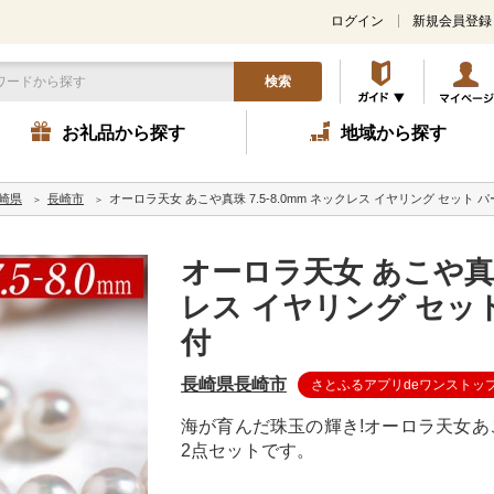
ログイン
新規会員登録
検索
お礼品から探す
地域から探す
崎県
長崎市
オーロラ天女 あこや真珠 7.5-8.0mm ネックレス イヤリング セット 
オーロラ天女 あこや真珠 
レス イヤリング セッ
付
長崎県長崎市
さとふるアプリdeワンストッ
海が育んだ珠玉の輝き!オーロラ天女あ
2点セットです。