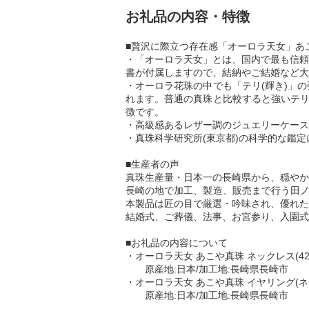
お礼品の内容・特徴
■贅沢に際立つ存在感「オーロラ天女」あ
・「オーロラ天女」とは、国内で最も信頼
書が付属しますので、結納やご結婚など大
・オーロラ花珠の中でも「テリ(輝き)」
れます。普通の真珠と比較すると強いテリ
徴です。
・高級感あるレザー調のジュエリーケース
・真珠科学研究所(東京都)の科学的な鑑
■生産者の声
真珠生産量・日本一の長崎県から、穏やか
長崎の地で加工、製造、販売まで行う田ノ
本製品は匠の目で厳選・吟味され、優れた
結婚式、ご葬儀、法事、お宮参り、入園式
■お礼品の内容について
・オーロラ天女 あこや真珠 ネックレス(42cm
原産地:日本/加工地:長崎県長崎市
・オーロラ天女 あこや真珠 イヤリング(ネジ
原産地:日本/加工地:長崎県長崎市