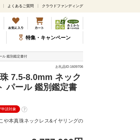
よくあるご質問
クラウドファンディング
メ
イ
ン
コ
ン
特集・キャンペーン
テ
ン
ツ
パール 鑑別鑑定書付
に
ス
お礼品ID:1609706
キ
7.5-8.0mm ネック
ッ
プ
ト パール 鑑別鑑定書
プ申請対象
こや本真珠ネックレス&イヤリングの