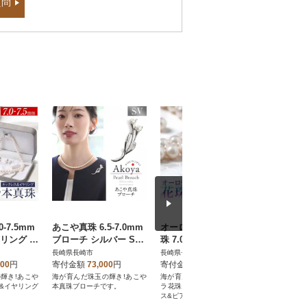
質問
-7.5mm
あこや真珠 6.5-7.0mm
オーロラ花珠 あこや真
あこや真珠 
リング パ
ブローチ シルバー SV
珠 7.0-7.5mm ネックレ
保証書付 
ユリ パール
ス ピアス セット パー
18 パー
長崎県長崎市
長崎県長崎市
長崎県長崎
ル 鑑別鑑定書付
000
円
寄付金額
73,000
円
寄付金額
1,666,000
円
寄付金額
輝き!あこや
海が育んだ珠玉の輝き!あこや
海が育んだ珠玉の輝き!オーロ
海が育んだ
&イヤリング
本真珠ブローチです。
ラ花珠あこや本真珠ネックレ
本真珠イヤ
。
ス&ピアスの2点セットです。