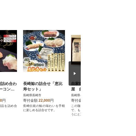
種詰め合わ
長崎鯨の詰合せ「恵比
自家焙煎珈琲うつのみ
若杉の長
ベーコンブ
寿セット」
屋 自家焙煎珈琲豆 2
0個セット
ひろブロ
00g×3袋【豆】
長崎県長崎市
長崎県長崎市
長崎県長崎
りブロッ
00
円
寄付金額
22,000
円
寄付金額
11,000
円
寄付金額
製品を詰め合
長崎伝統の鯨の味わいを手軽
この珈琲豆は、後味が爽やか
自家焙煎胡
に楽しめる詰合せです。
で、もう一杯飲みたくなるよ
伝統のごま
うにと工夫しています。