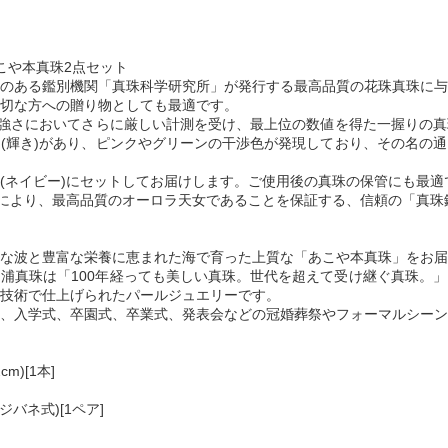
こや本真珠2点セット
のある鑑別機関「真珠科学研究所」が発行する最高品質の花珠真珠に与
切な方への贈り物としても最適です。
の強さにおいてさらに厳しい計測を受け、最上位の数値を得た一握りの
(輝き)があり、ピンクやグリーンの干渉色が発現しており、その名の
(ネイビー)にセットしてお届けします。ご使用後の真珠の保管にも最適
定により、最高品質のオーロラ天女であることを保証する、信頼の「真珠
な波と豊富な栄養に恵まれた海で育った上質な「あこや本真珠」をお届
浦真珠は「100年経っても美しい真珠。世代を超えて受け継ぐ真珠。
技術で仕上げられたパールジュエリーです。
、入学式、卒園式、卒業式、発表会などの冠婚葬祭やフォーマルシーン
)[1本]
バネ式)[1ペア]