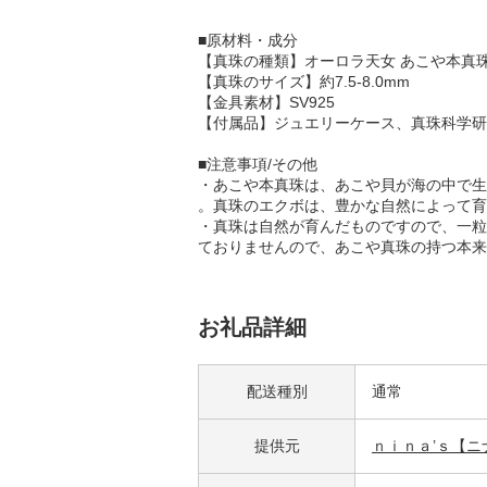
■原材料・成分
【真珠の種類】オーロラ天女 あこや本真珠
【真珠のサイズ】約7.5-8.0mm
【金具素材】SV925
【付属品】ジュエリーケース、真珠科学研
■注意事項/その他
・あこや本真珠は、あこや貝が海の中で生
。真珠のエクボは、豊かな自然によって育
・真珠は自然が育んだものですので、一粒
ておりませんので、あこや真珠の持つ本来
お礼品詳細
配送種別
通常
提供元
ｎｉｎａ’ｓ【