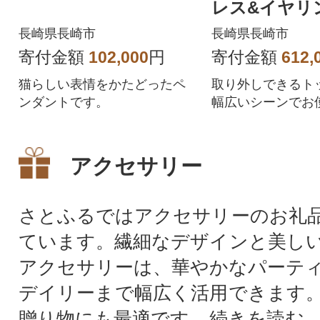
レス&イヤリ
ト/トップ取
長崎県長崎市
長崎県長崎市
寄付金額
102,000
円
寄付金額
612,
猫らしい表情をかたどったペ
取り外しできるト
ンダントです。
幅広いシーンでお
けます。
アクセサリー
さとふるではアクセサリーのお礼
ています。繊細なデザインと美し
アクセサリーは、華やかなパーテ
デイリーまで幅広く活用できます
贈り物にも最適です...
続きを読む