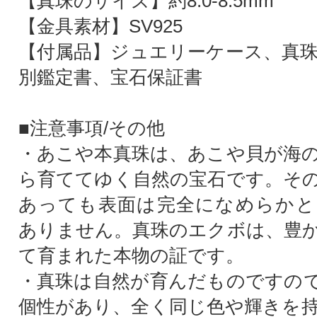
【真珠のサイズ】約8.0-8.5mm
【金具素材】SV925
【付属品】ジュエリーケース、真珠
別鑑定書、宝石保証書
■注意事項/その他
・あこや本真珠は、あこや貝が海
ら育ててゆく自然の宝石です。そ
あっても表面は完全になめらかと
ありません。真珠のエクボは、豊
て育まれた本物の証です。
・真珠は自然が育んだものですの
個性があり、全く同じ色や輝きを