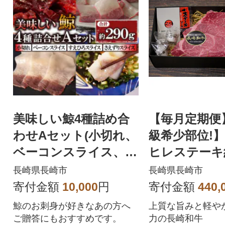
美味しい鯨4種詰め合
【毎月定期便
わせAセット(小切れ、
級希少部位!
ベーコンスライス、す
ヒレステーキ約
えひろスライス、さえ
3枚計450g(
長崎県長崎市
長崎県長崎市
ずりスライス)
2回
寄付金額
10,000
円
寄付金額
440,
鯨のお刺身が好きなあの方へ
上質な旨みと軽や
ご贈答にもおすすめです。
力の長崎和牛