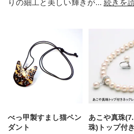
りの細工と美しい輝きが...
続きを
べっ甲製すまし猫ペン
あこや真珠(7.
ダント
珠)トップ付