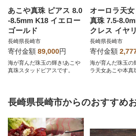
あこや真珠 ピアス 8.0
オーロラ天女
-8.5mm K18 イエロー
真珠 7.5-8.0
ゴールド
クレス イヤリ
ット パール 
長崎県長崎市
長崎県長崎市
書付
寄付金額
89,000
円
寄付金額
2,77
海が育んだ珠玉の輝き!あこや
海が育んだ珠玉の
真珠スタッドピアスです。
ラ天女あこや本真
ス&イヤリングの
す。
長崎県長崎市からのおすすめ