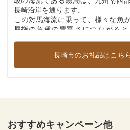
級の海流である黒潮は、九州南西
長崎沿岸を通ります。
この対馬海流に乗って、様々な魚
屈指の魚種の豊富さにつながると
す。
また、東シナ海には、世界有数の
長崎市のお礼品はこち
っており、魚のエサとなるプラン
富。絶好の漁場を形成する環境が
とも、長崎の水産文化を大きく後
す。
おすすめキャンペーン他