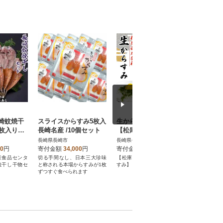
崎蚊焼干
スライスからすみ5枚入
生からすみ1本(70g)
【長崎レ
4枚入り規
長崎名産 /10個セット
【松庫商店】
ーキ】 
ト
5個(長崎
長崎県長崎市
長崎県長崎市
長崎県長崎
00
円
寄付金額
34,000
円
寄付金額
10,000
円
寄付金額
産食品センタ
切る手間なし、日本三大珍味
【松庫商店発祥の元祖生から
長崎の洋菓
焼干し干物セ
と称される本場からすみが1枚
すみ】
堂がつくっ
ずつすぐ食べられます
ースクリー