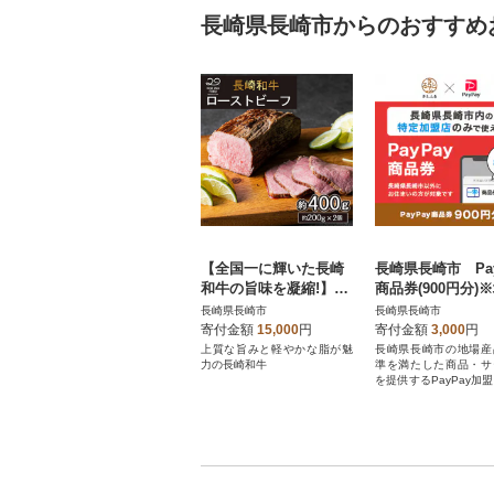
長崎県長崎市からのおすすめ
【全国一に輝いた長崎
長崎県長崎市 Pay
和牛の旨味を凝縮!】長
商品券(900円分)
崎和牛ローストビーフ
内の一部の加盟店
長崎県長崎市
長崎県長崎市
約400g(長崎市)
で利用可
寄付金額
15,000
円
寄付金額
3,000
円
上質な旨みと軽やかな脂が魅
長崎県長崎市の地場産
力の長崎和牛
準を満たした商品・サ
を提供するPayPay加
お支払いにご利用いた
す。長崎県長崎市在住
ayPay商品券を受け
んのでご注意ください