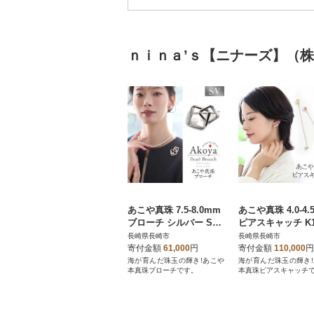
ｎｉｎａ’ｓ【ニナーズ】（
あこや真珠 7.5-8.0mm
あこや真珠 4.0-4.
ブローチ シルバー SV
ピアスキャッチ K1
スクエア パール
長崎県長崎市
長崎県長崎市
寄付金額
61,000
円
寄付金額
110,000
円
海が育んだ珠玉の輝き!あこや
海が育んだ珠玉の輝き
本真珠ブローチです。
本真珠ピアスキャッチ