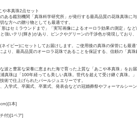
こや本真珠2点セット
のある鑑別機関「真珠科学研究所」が発行する最高品質の花珠真珠に与
切な方への贈り物としても最適です。
」「形はセミラウンドまで」「実写画像によるオーロラ効果の測定」な
と強いテリ(輝き)があり、ピンクやグリーンの干渉色が発現しており
(ネイビー)にセットしてお届けします。ご使用後の真珠の保管にも最適
定により、最高品質のオーロラ花珠であることを保証する、信頼の「真珠
な波と豊富な栄養に恵まれた海で育った上質な「あこや本真珠」をお届
浦真珠は「100年経っても美しい真珠。世代を超えて受け継ぐ真珠。
技術で仕上げられたパールジュエリーです。
、入学式、卒園式、卒業式、発表会などの冠婚葬祭やフォーマルシーン
)[1本]
付)[1ペア]