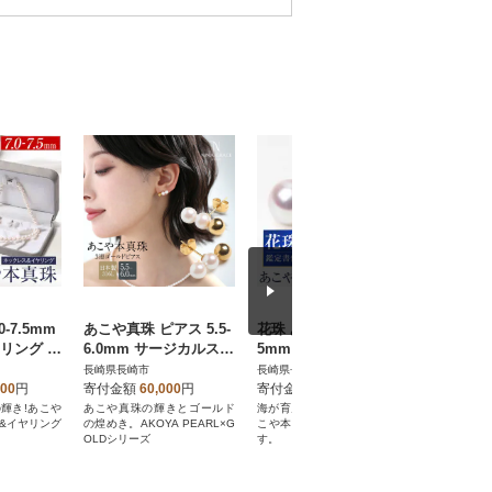
-7.5mm
あこや真珠 ピアス 5.5-
花珠 あこや真珠 7.0-7.
あこや真珠 
リング パ
6.0mm サージカルステ
5mm 鑑定書付 ピアス
ブローチ 
ンレス 3連 パール ゴー
K18
三日月 
長崎県長崎市
長崎県長崎市
長崎県長崎
ルド
000
円
寄付金額
60,000
円
寄付金額
150,000
円
寄付金額
輝き!あこや
あこや真珠の輝きとゴールド
海が育んだ珠玉の輝き!花珠あ
海が育んだ
&イヤリング
の煌めき。AKOYA PEARL×G
こや本真珠スタッドピアスで
本真珠ブロ
。
OLDシリーズ
す。