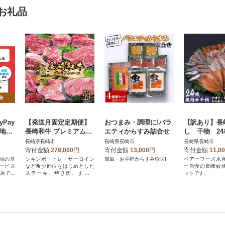
お礼品
Pay
【発送月固定定期便】
おつまみ・調理に!バラ
【訳あり】長
※地域
長崎和牛 プレミアムコ
エティからすみ詰合せ
し 干物 2
のみ
ース 計10kg 牛肉バラ
格外干物セッ
長崎県長崎市
長崎県長崎市
長崎県長崎市
エティ大満足定期便全1
寄付金額
279,000
円
寄付金額
13,000
円
寄付金額
11,0
2回
品の基
シキンボ・ヒレ・サーロイン
簡単・お手軽からすみ珍味!
ベアーフーズ水
ービス
など希少部位をはじめとした
ー自慢の長崎蚊
盟店での
ステーキ、焼き肉、すき焼
ットです。
だけま
き、しゃぶしゃぶなどに!
の方はP
取れませ
。