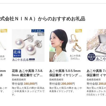
株式会社ＮＩＮＡ）からのおすすめお礼品
5mm
花珠 あこや真珠 7.5-8.
あこや真珠 5.0-5.5mm
あこや真珠 7.0
8
0mm 鑑定書付 ピアス
保証書付 イヤリング K
保証書付 イヤ
K14WG パール
18 ベビーパール
ール セット
長崎県長崎市
長崎県長崎市
長崎県長崎市
寄付金額
160,000
円
寄付金額
200,000
円
寄付金額
200,
!あこや
海が育んだ珠玉の輝き!花珠あ
海が育んだ珠玉の輝き!あこや
海が育んだ珠玉の
です。
こや本真珠スタッドピアスで
本真珠イヤリングです。
本真珠ネックレス
す。
の2点セットです