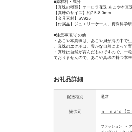
■原材料・成分
【真珠の種類】オーロラ花珠 あこや本真珠
【真珠のサイズ】約7.5-8.0mm
【金具素材】SV925
【付属品】ジュエリーケース、真珠科学研
■注意事項/その他
・あこや本真珠は、あこや貝が海の中で生
。真珠のエクボは、豊かな自然によって育
・真珠は自然が育んだものですので、一粒
ておりませんので、あこや真珠の持つ本来
お礼品詳細
配送種別
通常
提供元
ｎｉｎａ’ｓ【
ファッション