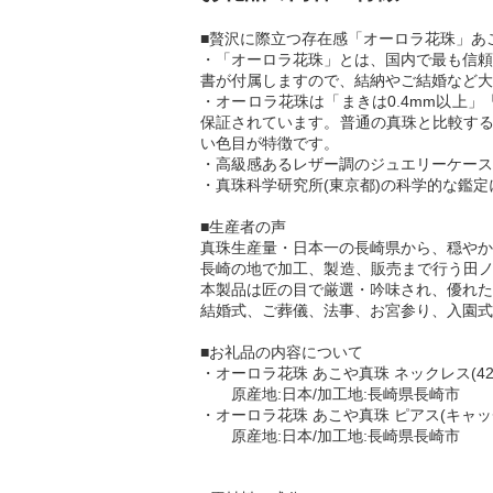
■贅沢に際立つ存在感「オーロラ花珠」あ
・「オーロラ花珠」とは、国内で最も信頼
書が付属しますので、結納やご結婚など大
・オーロラ花珠は「まきは0.4mm以上
保証されています。普通の真珠と比較する
い色目が特徴です。
・高級感あるレザー調のジュエリーケース
・真珠科学研究所(東京都)の科学的な鑑
■生産者の声
真珠生産量・日本一の長崎県から、穏やか
長崎の地で加工、製造、販売まで行う田ノ
本製品は匠の目で厳選・吟味され、優れた
結婚式、ご葬儀、法事、お宮参り、入園式
■お礼品の内容について
・オーロラ花珠 あこや真珠 ネックレス(42cm
原産地:日本/加工地:長崎県長崎市
・オーロラ花珠 あこや真珠 ピアス(キャッチ
原産地:日本/加工地:長崎県長崎市