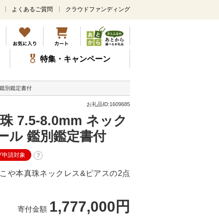
よくあるご質問
クラウドファンディング
メ
イ
ン
コ
ン
特集・キャンペーン
テ
ン
ツ
ル 鑑別鑑定書付
に
ス
お礼品ID:1609685
キ
7.5-8.0mm ネック
ッ
プ
パール 鑑別鑑定書付
プ申請対象
こや本真珠ネックレス&ピアスの2点
1,777,000円
寄付金額