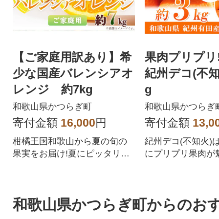
【ご家庭用訳あり】希
果肉プリプリ
少な国産バレンシアオ
紀州デコ(不知火
レンジ 約7kg
g
和歌山県かつらぎ町
和歌山県かつらぎ
寄付金額
16,000
円
寄付金額
13,0
柑橘王国和歌山から夏の旬の
紀州デコ(不知火)
果実をお届け!夏にピッタリの
にプリプリ果肉が
爽やかな香りとジューシー感
です。
がたまらない逸品!
和歌山県かつらぎ町からのお