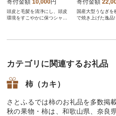
寄付金額
10,000
円
寄付金額
22,0
頭皮と毛髪を清浄にし、頭皮
国産大型うなぎを
環境をすこやかに保つシャン
で焼き上げた逸品!
プー。
と身はふっくらジ
堪能してください
カテゴリに関連するお礼品
柿（カキ）
さとふるでは柿のお礼品を多数掲
秋の果物・柿は、和歌山県、奈良