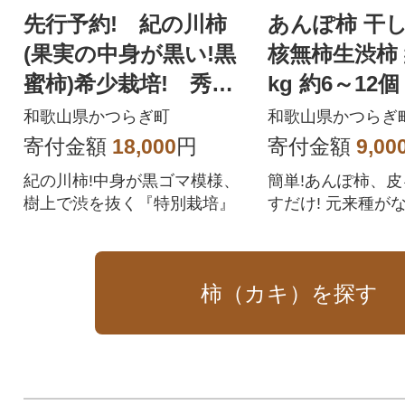
先行予約! 紀の川柿
あんぽ柿 干
(果実の中身が黒い!黒
核無柿生渋柿 約
蜜柿)希少栽培! 秀品6
kg 約6～12
個～9個 こだわり農
旬～11月上
和歌山県かつらぎ町
和歌山県かつらぎ
家厳選!
定】
寄付金額
18,000
円
寄付金額
9,00
紀の川柿!中身が黒ゴマ模様、
簡単!あんぽ柿、
樹上で渋を抜く『特別栽培』
すだけ! 元来種が
当たりハズレがな
柿（カキ）を探す