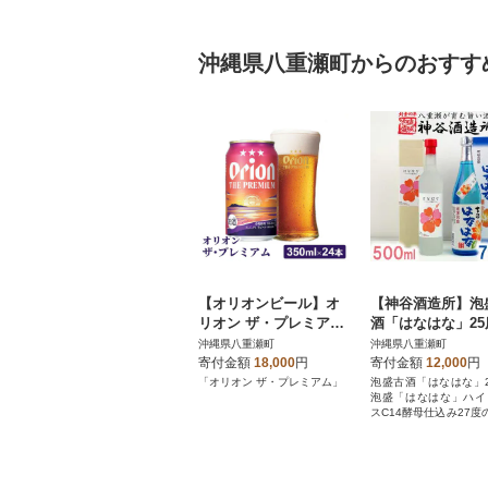
沖縄県八重瀬町からのおすす
【オリオンビール】オ
【神谷酒造所】泡
リオン ザ・プレミアム
酒「はなはな」25
【350ml×24缶】-ビー
「はなはな」ハイ
沖縄県八重瀬町
沖縄県八重瀬町
ル 1ケース 24本
カスC14酵母仕込み
寄付金額
18,000
円
寄付金額
12,000
円
度
「オリオン ザ・プレミアム」
泡盛古酒「はなはな」
泡盛「はなはな」ハイ
スC14酵母仕込み27度
ットです。