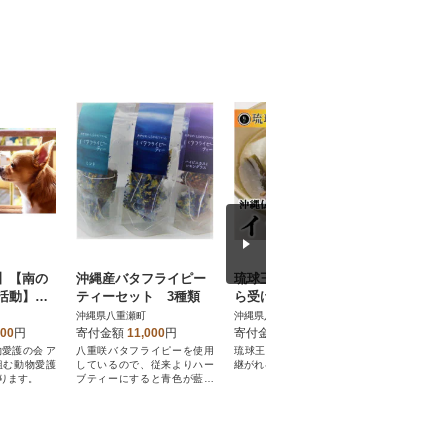
】【南の
沖縄産バタフライピー
琉球王国の宮廷料理か
【手造り
活動】犬
ティーセット 3種類
ら受け継がれる沖縄料
地屋】尚
って住み
理、冷凍イラブー汁(約
黒糖セッ
沖縄県八重瀬町
沖縄県八重瀬町
沖縄県八重
りをサポ
650g)
000
円
寄付金額
11,000
円
寄付金額
14,000
円
寄付金額
物愛護の会 ア
八重咲バタフライピーを使用
琉球王国の宮廷料理から受け
沖縄県八重
組む動物愛護
しているので、従来よりハー
継がれるイラブー汁
黒糖工房「
ります。
ブティーにすると青色が藍色
と濃いです