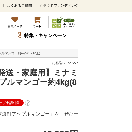
よくあるご質問
クラウドファンディング
メ
イ
ン
コ
ン
特集・キャンペーン
テ
ン
ツ
マンゴー約4kg(8～12玉)
に
ス
お礼品ID:1587278
キ
年発送・家庭用】ミナミ
ッ
プ
ルマンゴー約4kg(8
ップ申請対象
重瀬町アップルマンゴー」を、ぜひ一