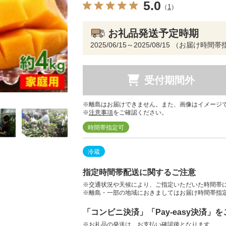
5.0
（
1
）
お礼品発送予定時期
2025/06/15～2025/08/15 （お届け時間
受付期間外
※離島はお届けできません。また、画像はイメージ
※
注意事項
をご確認ください。
時間帯指定可
冷蔵
指定時間帯配送に関するご注意
※交通状況や天候により、ご指定いただいた時間帯
※離島・一部の地域におきましてはお届け時間帯指
「コンビニ決済」「Pay-easy決済」
※お礼品の発送は、お支払い確認後となります。