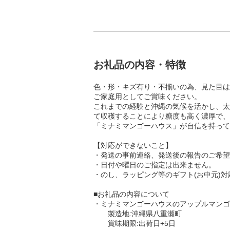
お礼品の内容・特徴
色・形・キズ有り・不揃いの為、見た目は
ご家庭用としてご賞味ください。
これまでの経験と沖縄の気候を活かし、太
て収穫することにより糖度も高く濃厚で、
「ミナミマンゴーハウス」が自信を持って
【対応ができないこと】
・発送の事前連絡、発送後の報告のご希望
・日付や曜日のご指定は出来ません。
・のし、ラッピング等のギフト(お中元)
■お礼品の内容について
・ミナミマンゴーハウスのアップルマンゴー[約
製造地:沖縄県八重瀬町
賞味期限:出荷日+5日