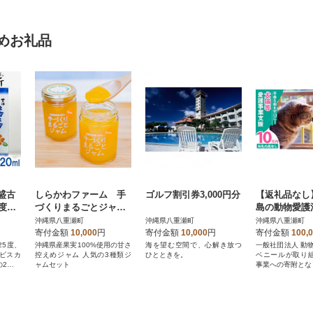
めお礼品
盛古
しらかわファーム 手
ゴルフ割引券3,000円分
【返礼品なし
度・
づくりまるごとジャ
島の動物愛護
ビス
ム 3種類
と猫と人にと
沖縄県八重瀬町
沖縄県八重瀬町
沖縄県八重瀬町
27
よい社会づく
寄付金額
10,000
円
寄付金額
10,000
円
寄付金額
100,
ート(10万円)
25度、
沖縄県産果実100%使用の甘さ
海を望む空間で、心解き放つ
一般社団法人 動
ビスカ
控えめジャム 人気の3種類ジ
ひとときを。
ベニールが取り
の2本セ
ャムセット
事業への寄附とな