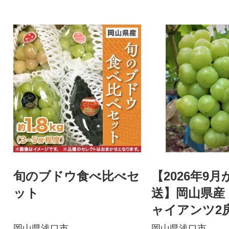
旬のブドウ食べ比べセ
【2026年9
ット
送】岡山県産
ャイアンツ2房(
g以上)約1kg
岡山県浅口市
岡山県浅口市