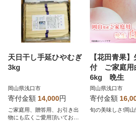
天日干し手延ひやむぎ
【花田青果】
3kg
付 ご家庭用白
6kg 晩生
岡山県浅口市
岡山県浅口市
寄付金額
14,000
円
寄付金額
16,0
ご家庭用、贈答用、お引き出
旬の美味しさ!岡
物にも広くご愛用頂いており
ます。