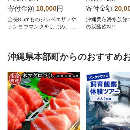
寄付金額
10,000
円
寄付金額
20,0
全長8.6mものジンベエザメや
沖縄美ら海水族館
ナンヨウマンタをはじめ、多
の炭酸飲料!!
種多彩な魚たちが泳ぐ大水
槽。
沖縄県本部町からのおすすめ