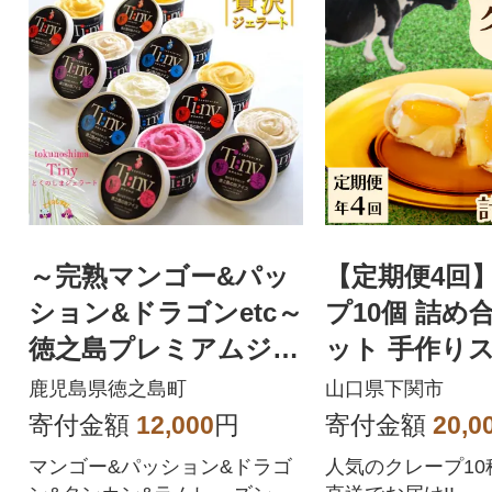
～完熟マンゴー&パッ
【定期便4回
ション&ドラゴンetc～
プ10個 詰め
徳之島プレミアムジェ
ット 手作り
ラート&ソルベ
専門店 FO004
鹿児島県徳之島町
山口県下関市
寄付金額
12,000
円
寄付金額
20,0
マンゴー&パッション&ドラゴ
人気のクレープ10