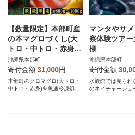
【数量限定】本部町産
マンタやサメ
の本マグロづくし(大
察体験ツアー
トロ・中トロ・赤身)
様
約800g～1000g
沖縄県本部町
沖縄県本部町
寄付金額
31,000
円
寄付金額
30,0
本部町のクロマグロ(大トロ・
水族館では見られな
中トロ・赤身)を急速冷凍処理
のネイチャーショー
で鮮度と旨さを保ち、万全な
品質でお届け!