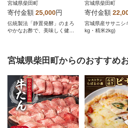
宮城県柴田町
宮城県柴田町
寄付金額
25,000
円
寄付金額
22,0
伝統製法「静置発酵」のまろ
宮城県産ササニシキ6
やかなお酢で、美味しく健康
kg・精米2kg)
を!
宮城県柴田町からのおすすめ