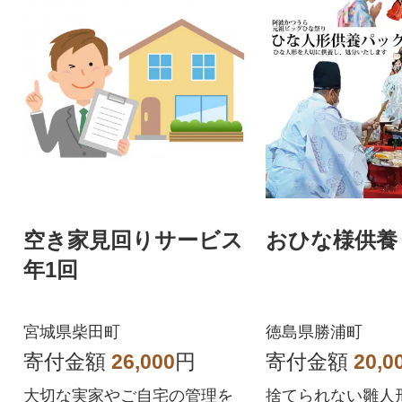
空き家見回りサービス
おひな様供養
年1回
宮城県柴田町
徳島県勝浦町
寄付金額
26,000
円
寄付金額
20,0
大切な実家やご自宅の管理を
捨てられない雛人