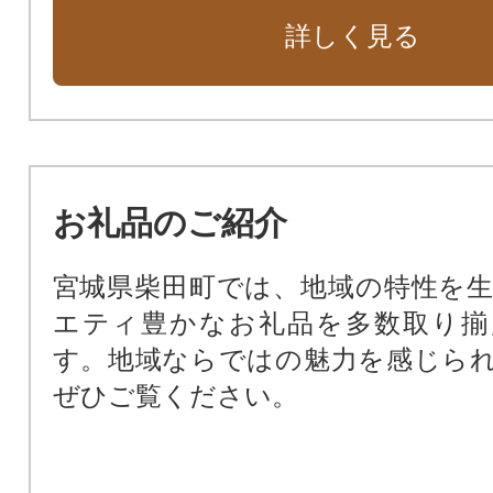
学校給食センターの建設に関する事
詳しく見る
地域鉄道（阿武隈急行線）の支援に
自治体におまかせ
お礼品のご紹介
宮城県柴田町では、地域の特性を
エティ豊かなお礼品を多数取り揃
す。地域ならではの魅力を感じら
ぜひご覧ください。