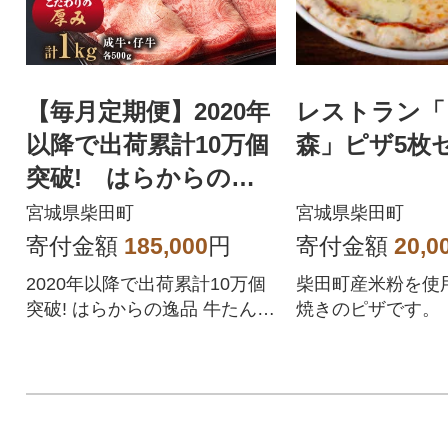
【毎月定期便】2020年
レストラン「
以降で出荷累計10万個
森」ピザ5枚
突破! はらからの逸
品 牛たん 1kg全6回
宮城県柴田町
宮城県柴田町
寄付金額
185,000
円
寄付金額
20,0
2020年以降で出荷累計10万個
柴田町産米粉を使
突破! はらからの逸品 牛たん 1
焼きのピザです。
kg