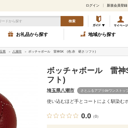
ログイン
新規会員登録
検索
お礼品から探す
地域から探す
玉県
八潮市
ボッチャボール 雷神SK (色:赤 硬さ:ソフト)
ボッチャボール 雷神S
フト)
埼玉県八潮市
さとふるアプリdeワンストッ
使い込むほど手とコートによく馴染む
0.0
（0）