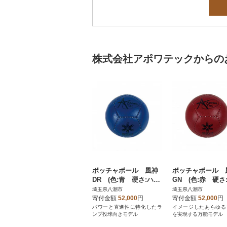
株式会社アポワテックからの
ボッチャボール 風神
ボッチャボール 
DR (色:青 硬さ:ハー
GN (色:赤 硬さ
ド)
トラソフト)
埼玉県八潮市
埼玉県八潮市
寄付金額
52,000
円
寄付金額
52,000
円
パワーと直進性に特化したラ
イメージしたあらゆる
ンプ投球向きモデル
を実現する万能モデル