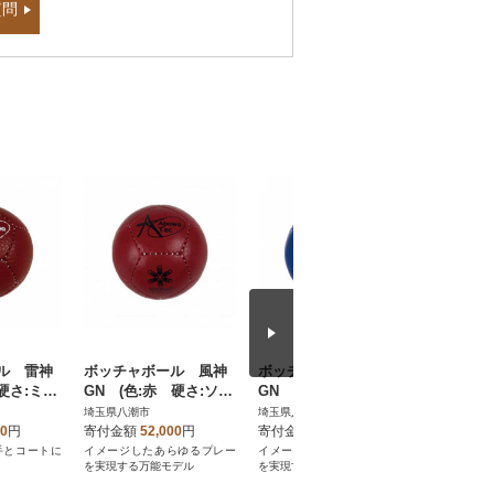
質問
ル 雷神
ボッチャボール 風神
ボッチャボール 風神
ボッチャ
 硬さ:ミデ
GN (色:赤 硬さ:ソフ
GN (色:青 硬さ:ミデ
ジャック
ト)
ィアムソフト)
さ:ミデ
埼玉県八潮市
埼玉県八潮市
埼玉県八潮
00
円
寄付金額
52,000
円
寄付金額
52,000
円
寄付金額
手とコートに
イメージしたあらゆるプレー
イメージしたあらゆるプレー
手に馴染み
を実現する万能モデル
を実現する万能モデル
いジャック