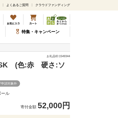
よくあるご質問
クラウドファンディング
メ
イ
ン
コ
ン
特集・キャンペーン
テ
ン
ツ
に
ス
お礼品ID:1549344
キ
K (色:赤 硬さ:ソ
ッ
プ
プ申請対象外
ボール
52,000円
寄付金額