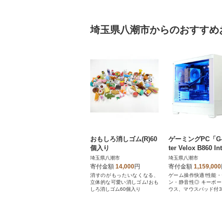
埼玉県八潮市からのおすすめ
おもしろ消しゴム(R)60
ゲーミングPC「G-
個入り
ter Velox B860 Int
dition FS」
埼玉県八潮市
埼玉県八潮市
寄付金額
14,000
円
寄付金額
1,159,000
消すのがもったいなくなる、
ゲーム操作快適!性能
立体的な可愛い消しゴム!おも
ン・静音性◎ キーボ
しろ消しゴム60個入り
ウス、マウスパッド付
高性能PC