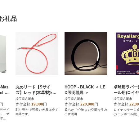
お礼品
Mas
丸めリード【Sサイ
HOOP - BLACK ＜ LE
卓球用ラバー
el E
ズ】レッド(本革製)kaz
D照明器具 ＞
ール用)ロイ
ama premium
ジ 赤 / 厚
埼玉県八潮市
埼玉県八潮市
埼玉県八潮市
円
寄付金額
19,000
円
寄付金額
220,000
円
寄付金額
22,0
・デザイ
彩り豊かで可愛い犬具は全て
柔らかで心地よい空間を生み
ロイヤルラージ
ード、マ
本革です。
出す照明
(ラージボール用)
3年保証