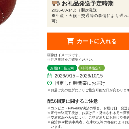
お礼品発送予定時期
2026-09-14より順次発送
※生産・天候・交通等の事情により遅れ
可）
カートに入れる
画像はイメージです。
※
注意事項
をご確認ください。
お届け日指定可
時間帯指定可
2026/9/15～2026/10/15
指定した時間帯にお届け
※お届け先の住所によりご指定可能な日が変わりま
配送指定に関するご注意
※コンビニ・Pay-easy決済の場合、お届け日・発
※寄付申込完了後は、お届け日・発送される月の変
※交通状況や天候により、ご指定通りにお届けや発
※自治体や提供事業者、在庫状況等の都合によりお
います。