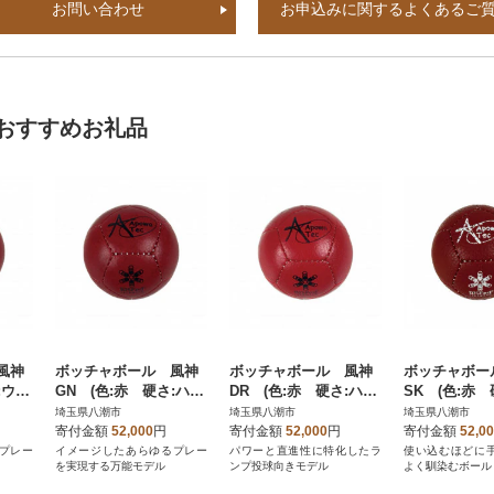
お問い合わせ
お申込みに関するよくあるご
おすすめお礼品
風神
ボッチャボール 風神
ボッチャボール 風神
ボッチャボー
:ウル
GN (色:赤 硬さ:ハー
DR (色:赤 硬さ:ハー
SK (色:赤
ド)
ド)
ィアムソフト)
埼玉県八潮市
埼玉県八潮市
埼玉県八潮市
寄付金額
52,000
円
寄付金額
52,000
円
寄付金額
52,0
プレー
イメージしたあらゆるプレー
パワーと直進性に特化したラ
使い込むほどに
を実現する万能モデル
ンプ投球向きモデル
よく馴染むボール