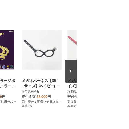
(ラージボ
メガネハーネス【3S
メガネハーネス【S+サ
メガネハ
ヤルラー
+サイズ】ネイビー(本
イズ】フランボワーズ
イズ】レッ
革製)kazama premium
ゴールド金具(本革製) k
azama p
埼玉県八潮市
埼玉県八潮市
埼玉県八潮
azama premium
00
円
寄付金額
22,000
円
寄付金額
40,000
円
寄付金額
卓球用ラバー
彩り豊かで可愛い犬具は全て
彩り豊かで可愛い犬具は全て
彩り豊かで
本革です。
本革です。
本革です。