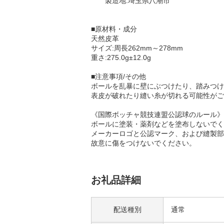
製造地:埼玉県八潮市
■原材料・成分
天然皮革
サイズ:周長262mm～278mm
重さ:275.0g±12.0g
■注意事項/その他
ボールを乱暴に壁にぶつけたり、踏みつけ
表皮が破れたり縫い糸が切れる可能性がご
《国際ボッチャ競技連盟公認球のルール》
ボールに塗装・薬剤などを塗布しないでく
メーカーロゴと公認マーク、および縫製部
故意に傷をつけないでください。
お礼品詳細
配送種別
通常