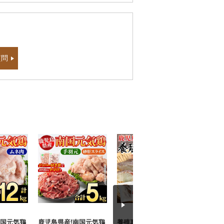
質問
南国元気鶏
鹿児島県産!南国元気鶏
養殖真鯛 切身 計1kg(2
鹿児島県