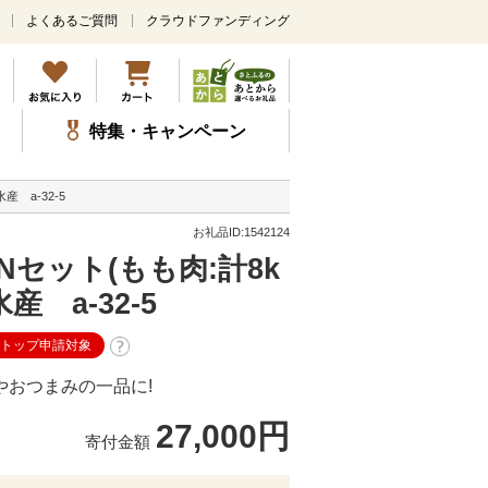
よくあるご質問
クラウドファンディング
メ
イ
ン
コ
ン
特集・キャンペーン
テ
ン
ツ
産 a-32-5
に
ス
お礼品ID:1542124
キ
セット(もも肉:計8k
ッ
プ
産 a-32-5
ストップ申請対象
やおつまみの一品に!
27,000円
寄付金額