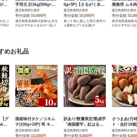
るがく
手羽元 計2kg(500g×4
0g×5P)【さるがく水
業務用 ムネ肉 
P)【さるがく水産】ak
産】akn028-44
(2kg×6P)
鹿児島県阿久根市
鹿児島県阿久根市
鹿児島県阿久根市
n028-02
産】akn028-2
寄付金額
10,000
円
寄付金額
10,000
円
寄付金額
32,0
せをご
鹿児島県産南国元気鶏!お弁当
東シナ海に面した阿久根市か
鹿児島県産南国元
ので何が
のおかずやおつまみの一品に!
ら新鮮なブリをお届け!
のおかずやおつま
すめお礼品
g 【グ
国産味付タケノコキム
訳あり!数量限定!熟成芋
さつまあげ(4
kn0
チ(100g×10P) 筍 キム
「南国蜜芋」紅はるか
ト・合計18個
チ メンマ【上野食品】
2Lサイズ 計5kg 【うと
産】54-04
鹿児島県阿久根市
鹿児島県阿久根市
鹿児島県阿久根市
a-12-75-z
さんち】akn067-03
寄付金額
10,000
円
寄付金額
9,000
円
寄付金額
9,000