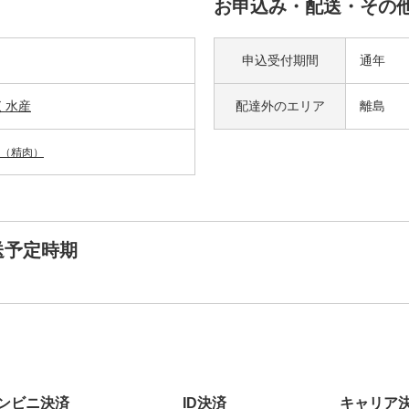
お申込み・配送・その
申込受付期間
通年
く水産
配達外の
エリア
離島
（精肉）
送予定時期
ンビニ決済
ID決済
キャリア