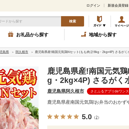
ログイン
新規会員登録
検索
お礼品から探す
地域から探す
児島県
阿久根市
鹿児島県産!南国元気鶏Nセット(もも肉:計8kg・2kg×4P) さるがく水
鹿児島県産!南国元気鶏N
g・2kg×4P) さるがく水
鹿児島県阿久根市
さとふるアプリdeワン
鹿児島県産南国元気鶏!お弁当のおかず
5.0
（
2
）