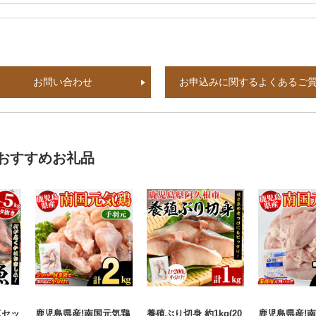
お問い合わせ
お申込みに関するよくあるご
おすすめお礼品
Xセッ
鹿児島県産!南国元気鶏
養殖ぶり切身 約1kg(20
鹿児島県産!