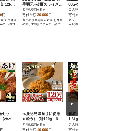
計12kg
手羽元+砂肝スライスセ
00g×5P)【さるがく水
業務用 ム
【さるがく水
ット 計5kg【さるがく
産】akn028-46
kg×4P
鹿児島県阿久根市
鹿児島県阿久根市
鹿児島県阿
2
水産】akn028-13
産】akn02
00
円
寄付金額
20,000
円
寄付金額
10,000
円
寄付金額
気鶏!お弁当
鹿児島県産南国元気鶏!お弁当
東シナ海に面した阿久根市か
鹿児島県産
みの一品に!
のおかずやおつまみの一品に!
ら新鮮な真鯛をお届け!
のおかずや
種セッ
≪鹿児島県産うに使用
骨取り 塩さば 切身 計
生白えの
)【椎木水
≫粒うに (計120g・60g
1.3kg(650g×2パック)
5kg)【
×2瓶) 【尾塚水産】a-1
【グローバルフーズ】a
産組合】a-
鹿児島県阿久根市
鹿児島県阿久根市
鹿児島県阿
2-228-z
kn061-40
円
寄付金額
10,000
円
寄付金額
10,000
円
寄付金額