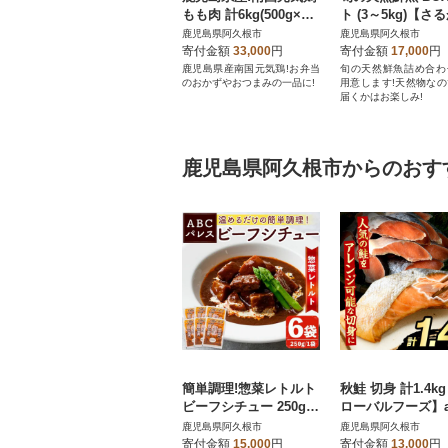
もも肉 計6kg(500g×12
ト (3～5kg)【さ
P)【さるがく水産】ak
水産】akn028-30
鹿児島県阿久根市
鹿児島県阿久根市
n028-26
寄付金額
33,000
円
寄付金額
17,000
円
鹿児島県産南国元気鶏!お弁当
旬の天然鮮魚詰め合わ
のおかずやおつまみの一品に!
用意します!天然物な
届くかはお楽しみ!
鹿児島県阿久根市からのおす
簡単調理!惣菜レトルト
秋鮭 切身 計1.4k
ビーフシチュー 250g×
ローバルフーズ】a
6袋【ABCパレス】a-13
61-09
鹿児島県阿久根市
鹿児島県阿久根市
-30-z
寄付金額
15,000
円
寄付金額
13,000
円