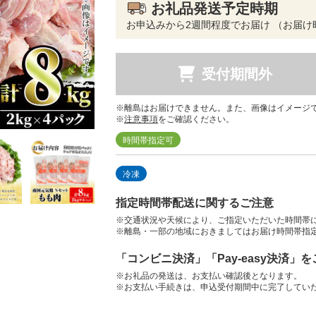
お礼品発送予定時期
お申込みから2週間程度でお届け （お届け
受付期間外
※離島はお届けできません。また、画像はイメージ
※
注意事項
をご確認ください。
時間帯指定可
冷凍
指定時間帯配送に関するご注意
※交通状況や天候により、ご指定いただいた時間帯
※離島・一部の地域におきましてはお届け時間帯指
「コンビニ決済」「Pay-easy決済」
※お礼品の発送は、お支払い確認後となります。
※お支払い手続きは、申込受付期間中に完了してい