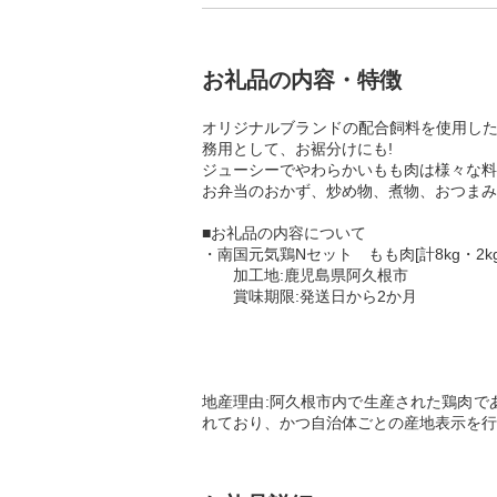
お礼品の内容・特徴
オリジナルブランドの配合飼料を使用した
務用として、お裾分けにも!
ジューシーでやわらかいもも肉は様々な料
お弁当のおかず、炒め物、煮物、おつまみ
■お礼品の内容について
・南国元気鶏Nセット もも肉[計8kg・2kg
加工地:鹿児島県阿久根市
賞味期限:発送日から2か月
地産理由:阿久根市内で生産された鶏肉で
れており、かつ自治体ごとの産地表示を行