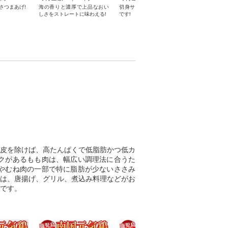
さつまあげ!
海の香りと濃厚で上品なおい
切身サイズでお弁当にも最適
栽培法に徹
しさをストレートに味わえる!
です!
生白えのき
などに!
皮を除けば、高たんぱくで低脂肪かつ低カ
クがあるもも肉は、幅広い調理法に合うた
やむね肉の一部で特に脂肪が少ないささみ
は、唐揚げ、グリル、煮込み料理などがお
です。