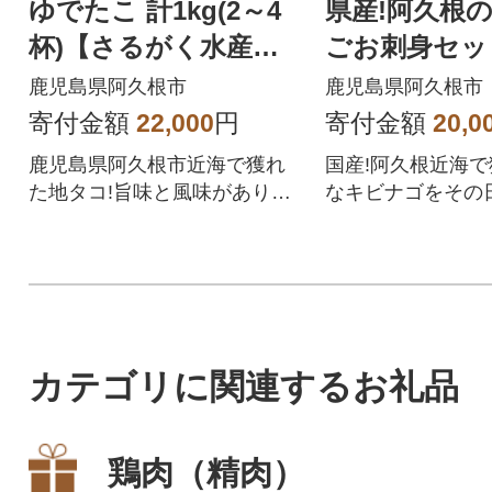
ゆでたこ 計1kg(2～4
県産!阿久根
杯)【さるがく水産】a
ごお刺身セット
kn028-19
尾(40尾×4P×
鹿児島県阿久根市
鹿児島県阿久根市
寄付金額
22,000
円
寄付金額
20,0
鹿児島県阿久根市近海で獲れ
国産!阿久根近海
た地タコ!旨味と風味があり、
なキビナゴをその
一度食べたら止められない!
刺し身にして冷凍
カテゴリに関連するお礼品
鶏肉（精肉）