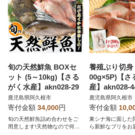
旬の天然鮮魚 BOXセ
養殖ぶり切身 約
ット (5～10kg)【さる
00g×5P)【
がく水産】akn028-29
産】akn028-4
鹿児島県阿久根市
鹿児島県阿久根市
寄付金額
34,000
円
寄付金額
10,0
旬の天然鮮魚詰め合わせをご
東シナ海に面した
用意します!天然物なので何が
ら新鮮なブリをお届
届くかはお楽しみ!