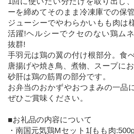
1回に使いたい分だけを取り出し
ーを締めてそのまま冷凍庫での保
ジューシーでやわらかいもも肉は
活躍!ヘルシーでクセのない鶏ム
抜群!
手羽元は鶏の翼の付け根部分。食
唐揚げや焼き鳥、煮物、スープにお
砂肝は鶏の筋胃の部分です。
お弁当のおかずやおつまみの一品
ぜひご賞味ください。
■お礼品の内容について
・南国元気鶏Mセット1[もも肉:500