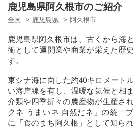
鹿児島県阿久根市のご紹介
全国
鹿児島県
阿久根市
鹿児島県阿久根市は、古くから海
衝として運開業や商業が栄えた歴
す。
東シナ海に面した約40キロメート
い海岸線を有し、温暖な気候と相
介類や四季折々の農産物が生産さ
クネ うまいネ 自然だネ」の統一
に「食のまち阿久根」として知ら