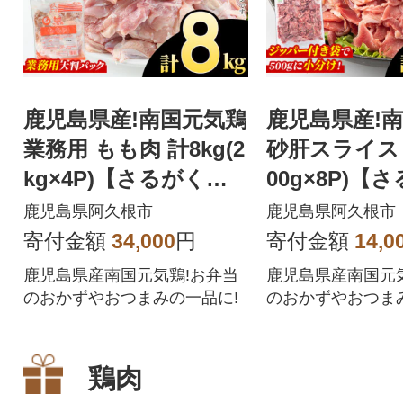
鹿児島県産!南国元気鶏
鹿児島県産!
業務用 もも肉 計8kg(2
砂肝スライス 計
kg×4P)【さるがく水
00g×8P)【
産】akn028-23
産】akn028-0
鹿児島県阿久根市
鹿児島県阿久根市
寄付金額
34,000
円
寄付金額
14,0
鹿児島県産南国元気鶏!お弁当
鹿児島県産南国元
のおかずやおつまみの一品に!
のおかずやおつま
鶏肉