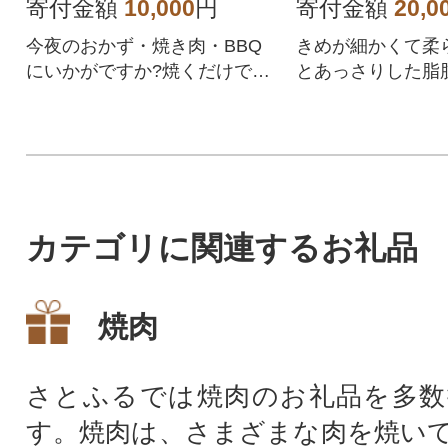
8枚セット
寄付金額
10,000
円
寄付金額
20,0
今夜のおかず・焼き肉・BBQ
きめが細かくて柔
にいかがですか?焼くだけで美
とあっさりした脂
味しい湘南 オリジナル「はら
ーク オリーブプ
み」です!
堪能ください。
カテゴリに関連するお礼品
焼肉
さとふるでは焼肉のお礼品を多数
す。焼肉は、さまざまな肉を焼い