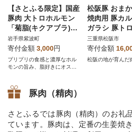
【さとふる限定】国産
松阪豚 おまか
豚肉 大トロホルモン
焼肉用 豚カル
「菊脂(キクアブラ)」
ガラシ 豚トロ
甘辛味噌ダレ 150g
g 香味ダレ18
岩手県紫波町
三重県松阪市
寄付金額
3,000
円
寄付金額
16,0
プリプリの食感と濃厚なホル
松阪の地が育んだ
モンの旨み、脂好きにオスス
メの大トロ豚ホルモン「キク
アブラ」。
豚肉（精肉）
さとふるでは豚肉（精肉）のお礼
ています。豚肉は、定番の生姜焼