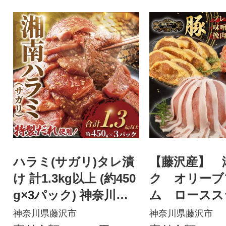
ハラミ(サガリ)タレ漬
【藤沢産】 
け 計1.3kg以上 (約450
ク オリーブ
g×3パック) 神奈川県
ム ロースス
藤沢市
Pと挽肉2P、
神奈川県藤沢市
神奈川県藤沢市