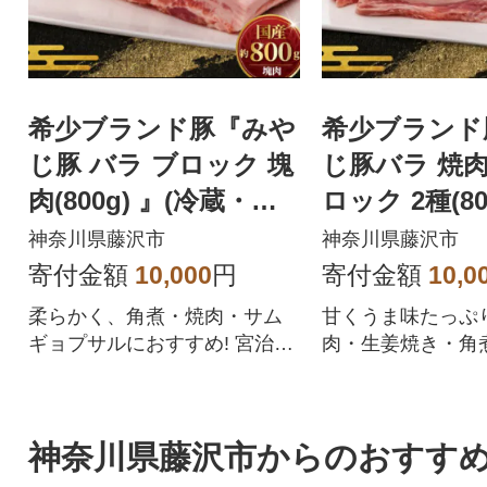
希少ブランド豚『みや
希少ブランド
じ豚 バラ ブロック 塊
じ豚バラ 焼
肉(800g) 』(冷蔵・生
ロック 2種(80
肉)
蔵・生肉)
神奈川県藤沢市
神奈川県藤沢市
寄付金額
10,000
円
寄付金額
10,0
柔らかく、角煮・焼肉・サム
甘くうま味たっぷ
ギョプサルにおすすめ! 宮治さ
肉・生姜焼き・角
んが育てた「みやじ豚」をお
め! 宮治さんが育
届けします。
豚」をお届けしま
神奈川県藤沢市からのおすす