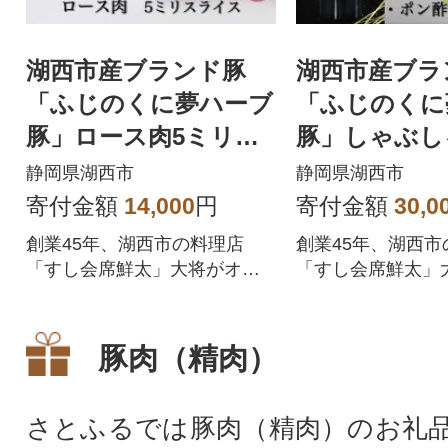
湖西市産ブランド豚
湖西市産ブラ
「ふじのくに夢ハーブ
「ふじのくに
豚」ロース肉5ミリス
豚」しゃぶし
ライス750g(250g×3)真
種類(1.5kg
静岡県湖西市
静岡県湖西市
空・冷凍
ン酢のセット
寄付金額
14,000
円
寄付金額
30,0
創業45年、湖西市の料理店
創業45年、湖西市
「すし会席鮮太」大将がオス
「すし会席鮮太」
スメする上質な豚肉!焼肉・生
メの豚肉と手作り
姜焼き・BBQなど
チャ旨なしゃぶしゃ
豚肉（精肉）
さとふるでは豚肉（精肉）のお礼