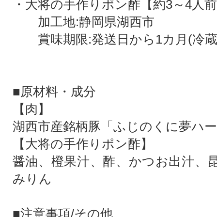
・大将の手作りポン酢【約3～4人前】[1
加工地:静岡県湖西市
賞味期限:発送日から1カ月(冷蔵
■原材料・成分
【肉】
湖西市産銘柄豚「ふじのくに夢ハー
【大将の手作りポン酢】
醤油、橙果汁、酢、かつお出汁、
みりん
■注意事項/その他