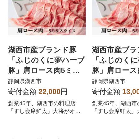
湖西市産ブランド豚
湖西市産ブラ
「ふじのくに夢ハーブ
「ふじのくに
豚」肩ロース肉5ミリ
豚」肩ロース
スライス1.5Kg(250g×
スライス750g(
静岡県湖西市
静岡県湖西市
6)真空冷凍
3)真空・冷凍
寄付金額
22,000
円
寄付金額
13,0
創業45年、湖西市の料理店
創業45年、湖西市
「すし会席鮮太」大将がオス
「すし会席鮮太」
スメする上質な豚肉!焼肉・生
スメする上質な豚
姜焼き・BBQなどに
姜焼き・BBQなど