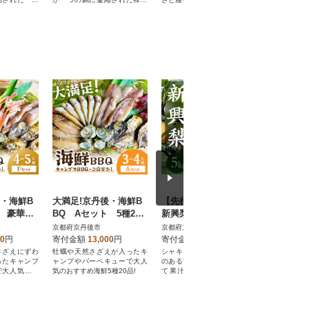
。
風鶏鍋セットです。
風鶏鍋セッ
後・海鮮B
大満足!京丹後・海鮮B
【先行予約】京丹後産
甘ーい!
ト 豪華盛
BQ Aセット 5種20
新興梨 大玉 5kg(6～10
甘えび 冷
ワイガニ
品(3～4人前)
玉入り)(2026年10月上
尾×3パッ
京都府京丹後市
京都府京丹後市
京都府京丹
3品(4～5
旬～発送)
むき不要
00
円
寄付金額
13,000
円
寄付金額
15,000
円
寄付金額
さざえにずわ
牡蠣や天然さざえが入ったキ
シャキシャキとした食感 コク
国産 山陰
ったキャンプ
ャンプやバーベキューで大人
のある甘さ 果肉はやわらかく
で甘みたっ
で大人気のお
気のおすすめ海鮮5種20品!
て果汁も多いのが特徴の梨
えび)をお刺
品!
「新興(しんこう)」
手軽 生食可