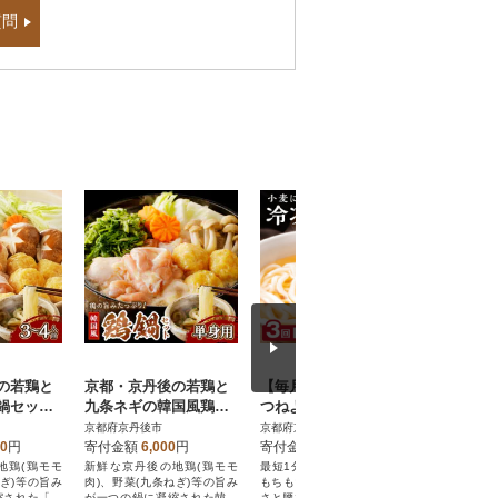
質問
の若鶏と
京都・京丹後の若鶏と
【毎月定期便】京丹後
京都・京
鍋セット
九条ネギの韓国風鶏鍋
つねよしの冷凍うどん
九条ネギ
前) 特製
セット(単身用セット)
5玉入り(5食分) 濃縮出
セット(1
京都府京丹後市
京都府京丹後市
京都府京丹
付きの鍋
汁付き全3回
00
円
寄付金額
6,000
円
寄付金額
21,000
円
寄付金額
地鶏(鶏モモ
新鮮な京丹後の地鶏(鶏モモ
最短1分でできあがり!丹後の
新鮮な京丹
ねぎ)等の旨み
肉)、野菜(九条ねぎ)等の旨み
もちもち食感のうどん!美味し
肉)、野菜(
縮された「と
が一つの鍋に凝縮された韓国
さと腰を瞬間凝縮したうどん!
が一つの鍋