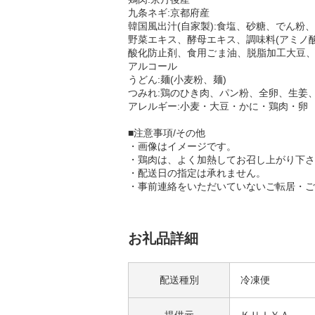
九条ネギ:京都府産
韓国風出汁(自家製):食塩、砂糖、でん
野菜エキス、酵母エキス、調味料(アミノ
酸化防止剤、食用ごま油、脱脂加工大豆、
アルコール
うどん:麺(小麦粉、麺)
つみれ:鶏のひき肉、パン粉、全卵、生姜
アレルギー:小麦・大豆・かに・鶏肉・卵
■注意事項/その他
・画像はイメージです。
・鶏肉は、よく加熱してお召し上がり下さ
・配送日の指定は承れません。
・事前連絡をいただいていないご転居・ご
お礼品詳細
配送種別
冷凍便