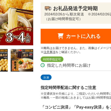
お礼品発送予定時期
2024/02/26から順次発送 ※2024/
（お届け時間帯指定可）
カートに入れる
※離島はお届けできません。また、画像はイメージ
※
注意事項
をご確認ください。
時間帯指定可
指定した時間帯にお届け
冷凍
指定時間帯配送に関するご注意
※交通状況や天候により、ご指定いただいた時間帯
※離島・一部の地域におきましてはお届け時間帯指
「コンビニ決済」「Pay-easy決済」