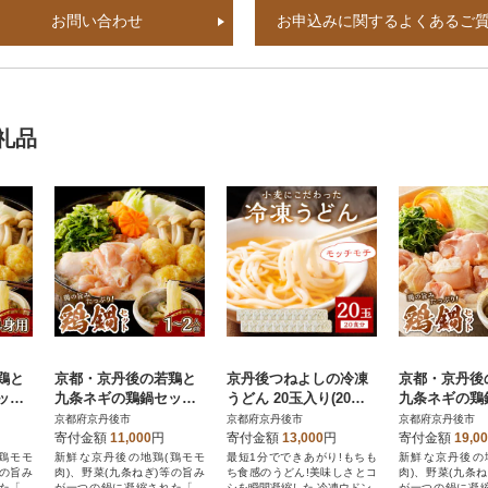
お問い合わせ
お申込みに関するよくあるご
礼品
鶏と
京都・京丹後の若鶏と
京丹後つねよしの冷凍
京都・京丹後
ット
九条ネギの鶏鍋セット
うどん 20玉入り(20食
九条ネギの鶏
ト)特
(1人前～2人前) 特製
分) ～釜揚げのような
(3人前～4人
京都府京丹後市
京都府京丹後市
京都府京丹後市
き鍋
出汁とうどん付きの鍋
こだわりのコシの麺～
出汁とうどん
寄付金額
11,000
円
寄付金額
13,000
円
寄付金額
19,0
セット! 冷凍
セット! 冷凍
鶏モモ
新鮮な京丹後の地鶏(鶏モモ
最短1分でできあがり!もちも
新鮮な京丹後の
等の旨み
肉)、野菜(九条ねぎ)等の旨み
ち食感のうどん!美味しさとコ
肉)、野菜(九条
た「と
が一つの鍋に凝縮された「と
シを瞬間凝縮した 冷凍ウドン
が一つの鍋に凝