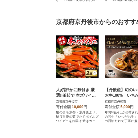
の「とり鍋」セット
り鍋」セットです。
京都府京丹後市からのおすす
大好評!かに酢付き 厳
【丹後産】幻のい
選!!釜茹で 本ズワイガ
お牛100% いち
ニ 2Lサイズ2肩 冷蔵便
の醤油煮込み缶 
京都府京丹後市
京都府京丹後市
ずわい蟹足 やわらかい
寄付金額
10,000
円
寄付金額
5,000
円
蟹肉
蟹のまち京都・京丹後より、
年間6頭分しか出荷さ
鮮度自慢の茹でたてボイルズ
の和牛「いちがお牛」
ワイガニをお届け!焼きガニ・
の醤油だれで丁寧に煮
カニ鍋などかに三昧!
した