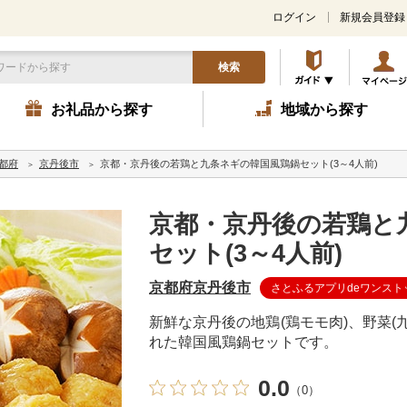
ログイン
新規会員登録
検索
お礼品から探す
地域から探す
都府
京丹後市
京都・京丹後の若鶏と九条ネギの韓国風鶏鍋セット(3～4人前)
京都・京丹後の若鶏と
セット(3～4人前)
京都府京丹後市
さとふるアプリdeワンスト
新鮮な京丹後の地鶏(鶏モモ肉)、野菜(
れた韓国風鶏鍋セットです。
0.0
（0）