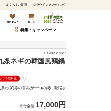
よくあるご質問
クラウドファンディング
メ
イ
ン
コ
ン
特集・キャンペーン
テ
ン
ツ
に
ス
お礼品ID:1470547
キ
九条ネギの韓国風鶏鍋
ッ
プ
ップ申請対象
九条ねぎ)等の旨みが一つの鍋に凝縮さ
17,000円
寄付金額