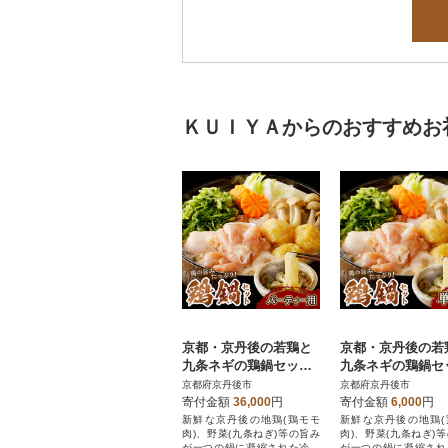
ＫＵＩＹＡからのおすすめお
京都・京丹後の若鶏と
京都・京丹後の若
九条ネギの鶏鍋セット
九条ネギの鶏鍋セ
(6～8人前 パーティー
(1人前 単身用セッ
京都府京丹後市
京都府京丹後市
用)特製出汁とうどん付
製出汁とうどん付
寄付金額
36,000
円
寄付金額
6,000
円
き鍋セット!
セット! 冷凍
新鮮な京丹後の地鶏(鶏モモ
新鮮な京丹後の地鶏(
肉)、野菜(九条ねぎ)等の旨み
肉)、野菜(九条ねぎ)
が一つの鍋に凝縮された冷凍
が一つの鍋に凝縮され