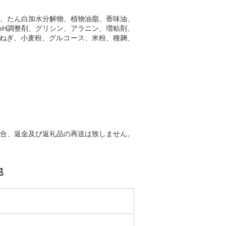
糖、たん白加水分解物、植物油脂、香味油、
pH調整剤、グリシン、アラニン、増粘剤、
玉ねぎ、小麦粉、グルコース、米粉、種麹、
合、返金及び返礼品の再送は致しません。
他