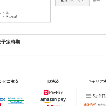
配達外の
エリア
離島
鍋
肉
鍋
その他鍋
送予定時期
ンビニ決済
ID決済
キャリア