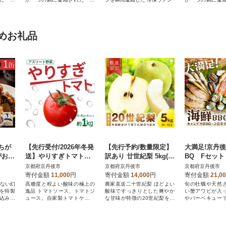
り鍋」セットです。
り鍋」セットです
めお礼品
ちが
【先行受付/2026年冬発
【先行予約/数量限定】
大満足!京丹
がお牛
送】やりすぎトマト 4
訳あり 廿世紀梨 5kg(2
BQ Fセッ
1缶
パック計約1kg 高糖
026年9月上旬～順次発
り合わせ生ズ
京都府京丹後市
京都府京丹後市
京都府京丹後市
度ミディトマト アスリ
送)
アワビ付 7種2
寄付金額
11,000
円
寄付金額
14,000
円
寄付金額
21,0
ート野菜
人前)
れない幻
高糖度と程よい酸味の極上の
農家直送二十世紀梨 ほどよい
旬の牡蠣や天然
を特製
逸品 トマトソース、トマトジ
酸味ですっきりとした爽やか
い蟹アワビが入
込みま
ュース、自家製トマトケチャ
な甘味が特徴の20世紀梨をお
やバーベキュー
ップにも!
届けします!
すすめ海鮮5種20