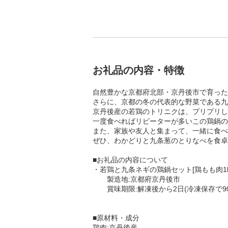
お礼品の内容・特徴
自然豊かな京都府北部・京丹後市で育った
さらに、京都の冬の代表的な野菜である九
京丹後産の若鶏のトリニクは、プリプリし
一度食べればリピーターが多いこの鶏鍋の
また、家族や友人と集まって、一緒に食べ
ぜひ、わかどりと九条葱のとりなべを食卓
■お礼品の内容について
・若鶏と九条ネギの鶏鍋セット[鶏もも肉1kg 
製造地:京都府京丹後市
賞味期限:解凍後から2日(冷凍保存で90
■原材料・成分
鶏肉:京丹後産