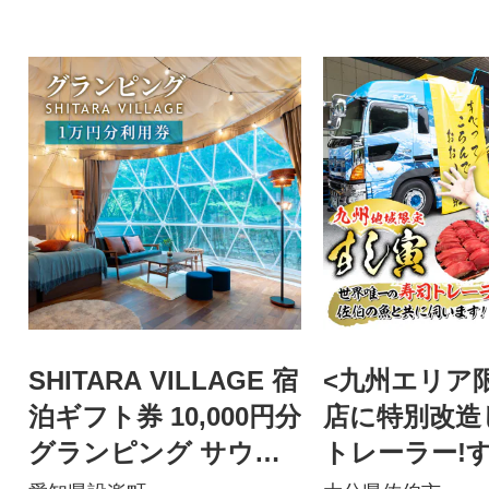
SHITARA VILLAGE 宿
<九州エリア
泊ギフト券 10,000円分
店に特別改造
グランピング サウナ
トレーラー!
旅行 利用券
【出張料理】