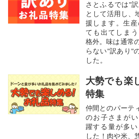
さとふるでは"訳
として活用し、
援します。⽣産
ても出てしまう
格外。味は通常
らない"訳あり"
した。
大勢でも楽
特集
仲間とのパーテ
のお子さまがい
躍する量が多い
した！肉や米、