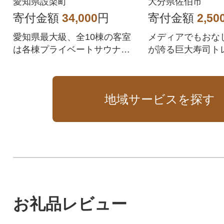
愛知県設楽町
大分県佐伯市
寄付金額
34,000
円
寄付金額
2,50
愛知県最大級、全10棟の客室
メディアでもおな
は各棟プライベートサウナ付
が誇る巨大寿司ト
き。四季により異なる大自然
「すし寅」でおい
に囲まれた「SHITARA VILLA
ひ!
GE」で極上のグランピング体
地域サービスを探す
験を。
お礼品レビュー