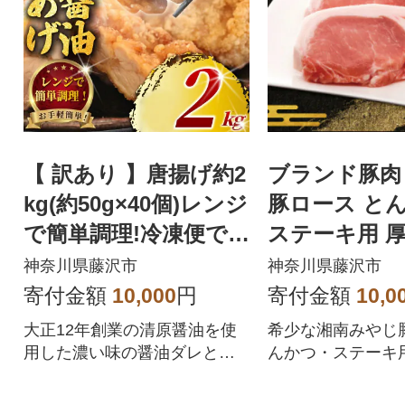
【 訳あり 】唐揚げ約2
ブランド豚肉
kg(約50g×40個)レンジ
豚ロース と
で簡単調理!冷凍便で
ステーキ用 厚
お届けします。
g×4枚』冷蔵 
神奈川県藤沢市
神奈川県藤沢市
寄付金額
10,000
円
寄付金額
10,0
大正12年創業の清原醤油を使
希少な湘南みやじ
用した濃い味の醤油ダレとニ
んかつ・ステーキ用
ンニクが効いた、日本一白米
40gを是非ご賞味
にあう唐揚げ!