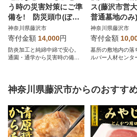
う時の災害対策にご準
ス(藤沢市営
備を! 防災頭巾(ぼう
普通墓地のみ
さいずきん)
神奈川県藤沢市
神奈川県藤沢市
寄付金額
14,000
円
寄付金額
10,0
防炎加工と純綿中綿で安心。
墓所の敷地内の落
通園・通学から災害時の備え
ルバー人材センタ
まで活躍する手作り防災ずき
清掃いたします。
んセットです。
神奈川県藤沢市からのおすす