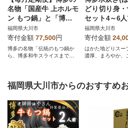
名物「国産牛 上ホルモ
どり切り身・
ン もつ鍋」と「博多
セット4～6人
和牛スライス」(大川
市)
福岡県大川市
福岡県大川市
市)全6回
寄付金額
77,500
円
寄付金額
24,0
博多の名物「伝統のもつ鍋か
はかた地どりスー
ら、博多和牛スライスまで」3
濃厚、まろやか、
種をお届け。
のある、本場博多
す。
福岡県大川市からのおすすめ