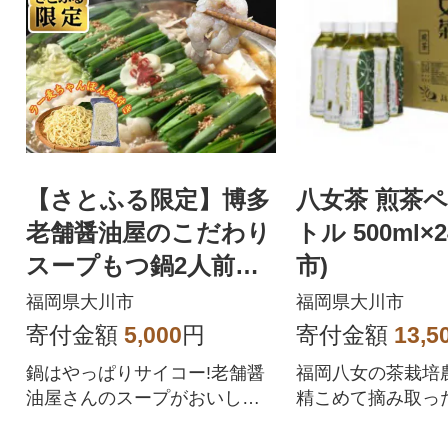
【さとふる限定】博多
八女茶 煎茶
老舗醤油屋のこだわり
トル 500ml×
スープもつ鍋2人前セ
市)
ット!福岡特産ラー麦
福岡県大川市
福岡県大川市
ちゃんぽん麺付大川市
寄付金額
5,000
円
寄付金額
13,5
鍋はやっぱりサイコー!老舗醤
福岡八女の茶栽培
油屋さんのスープがおいしい!
精こめて摘み取っ
牛もつと野菜の旨味を存分に
美味しい緑茶に仕
お楽しみください。
た。