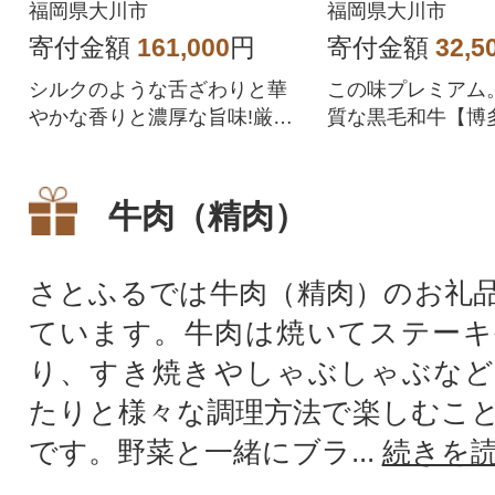
計1kg(大川市)全3回
ぶすき焼用 60
福岡県大川市
福岡県大川市
市)全3回
寄付金額
161,000
円
寄付金額
32,5
シルクのような舌ざわりと華
この味プレミアム
やかな香りと濃厚な旨味!厳選
質な黒毛和牛【博
ロース薄切り1kg
お届け致します。
牛肉（精肉）
さとふるでは牛肉（精肉）のお礼
ています。牛肉は焼いてステーキ
り、すき焼きやしゃぶしゃぶなど
たりと様々な調理方法で楽しむこ
です。野菜と一緒にブラ...
続きを