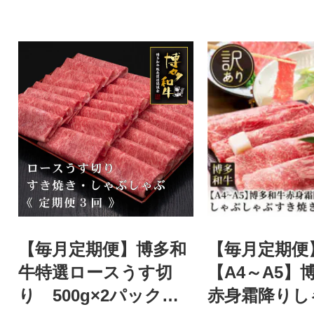
【毎月定期便】博多和
【毎月定期便
牛特選ロースうす切
【A4～A5】
り 500g×2パック
赤身霜降りし