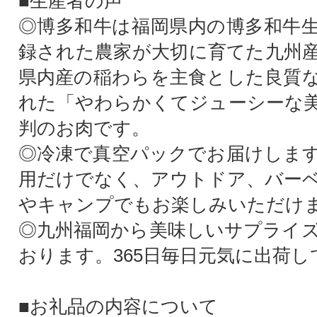
■生産者の声
◎博多和牛は福岡県内の博多和牛
録された農家が大切に育てた九州
県内産の稲わらを主食とした良質
れた「やわらかくてジューシーな
判のお肉です。
◎冷凍で真空パックでお届けしま
用だけでなく、アウトドア、バーベ
やキャンプでもお楽しみいただけ
◎九州福岡から美味しいサプライ
おります。365日毎日元気に出荷
■お礼品の内容について