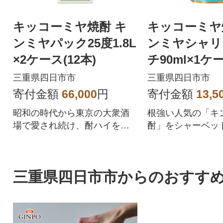
キッコーミヤ焼酎 キ
キッコーミヤ
ンミヤパック25度1.8L
ンミヤシャリ
×2ケース(12本)
チ90ml×1ケー
三重県四日市市
三重県四日市市
寄付金額
66,000
円
寄付金額
13,5
昭和の時代から東京の大衆酒
根強い人気の「キ
場で愛され続け、酎ハイを上
酎」をシャーベッ
質にする下町の名脇役です。
せた「シャリキン
三重県四日市市からのおすす