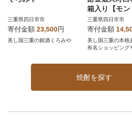
箱入り【モン
ション世界酒
三重県四日市市
三重県四日市市
ール連続金賞
寄付金額
23,500
円
寄付金額
14,5
美し国三重の銘酒くろみや
美し国三重の本格
有名ショッピング
日ギフトで毎年ラ
位の人気焼酎です
焼酎を探す