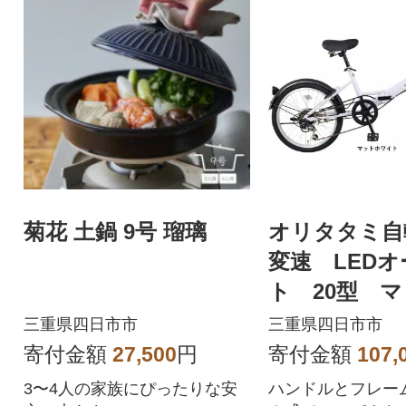
菊花 土鍋 9号 瑠璃
オリタタミ自
変速 LED
ト 20型 
イト
三重県四日市市
三重県四日市市
寄付金額
27,500
円
寄付金額
107,
3〜4人の家族にぴったりな安
ハンドルとフレー