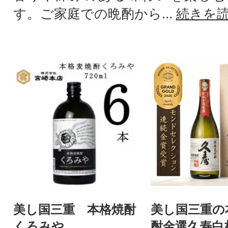
す。ご家庭での晩酌から...
続きを
美し国三重 本格焼酎
美し国三重の
くろみや
酎金選久寿白