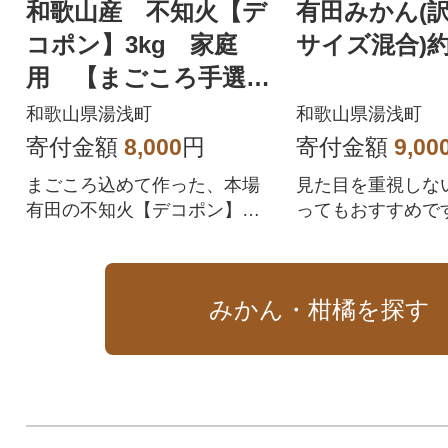
和歌山産 不知火【デ
有田みかん(
コポン】3kg 家庭
サイズ混合)約
用 【まごころ手選
別】
和歌山県湯浅町
和歌山県湯浅町
寄付金額
8,000
円
寄付金額
9,00
まごころ込めて作った、本場
見た目を重視しな
有田の不知火【デコポン】を
ってもおすすめです
ぜひお召し上がりください。
みかん・柑橘を探す