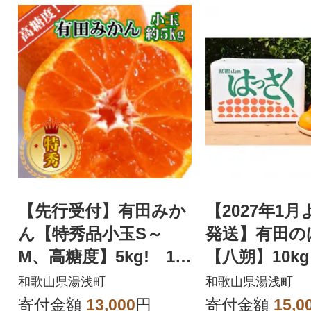
【先行受付】有田みか
【2027年1
ん【特秀品小玉S～
発送】有田の
M、高糖度】5kg! 10
【八朔】10kg
月以降順次発送
～4L)【まご
和歌山県湯浅町
和歌山県湯浅町
別】
寄付金額
13,000
円
寄付金額
15,0