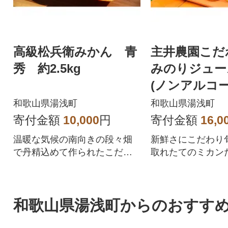
高級松兵衛みかん 青
主井農園こだ
秀 約2.5kg
みのりジュー
(ノンアルコ
ト〔180ml・5
和歌山県湯浅町
和歌山県湯浅町
本〕
寄付金額
10,000
円
寄付金額
16,0
温暖な気候の南向きの段々畑
新鮮さにこだわり
で丹精込めて作られたこだわ
取れたてのミカン
りの高級松兵衛みかんです。
した果汁100%ジ
セットです。
和歌山県湯浅町からのおすす