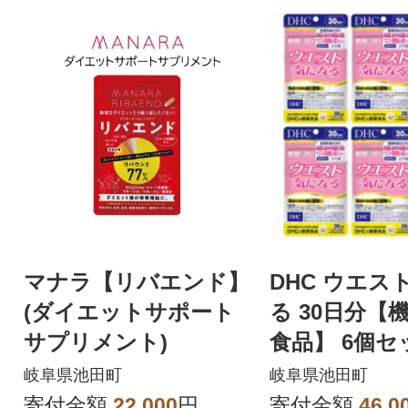
マナラ【リバエンド】
DHC ウエス
(ダイエットサポート
る 30日分【
サプリメント)
食品】 6個セッ
日分)
岐阜県池田町
岐阜県池田町
寄付金額
22,000
円
寄付金額
46,0