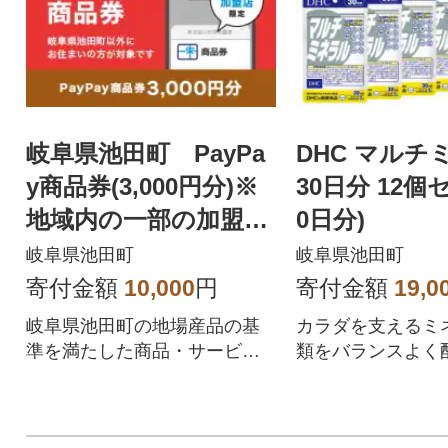
岐阜県池田町 PayPa
DHC マルチ
y商品券(3,000円分)※
30日分 12個
地域内の一部の加盟店
0日分)
のみで利用可
岐阜県池田町
岐阜県池田町
寄付金額
10,000
円
寄付金額
19,0
岐阜県池田町の地場産品の基
カラダを支えるミネ
準を満たした商品・サービス
類をバランスよく配
を提供するPayPay加盟店での
お支払いにご利用いただけま
す。岐阜県池田町在住の方はP