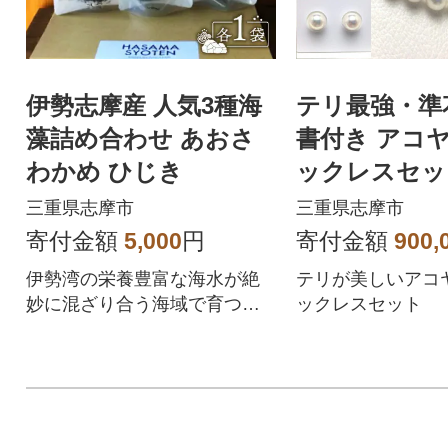
伊勢志摩産 人気3種海
テリ最強・準
藻詰め合わせ あおさ
書付き アコヤ
わかめ ひじき
ックレスセット
8.5ミリ イ
三重県志摩市
三重県志摩市
寄付金額
5,000
円
寄付金額
900,
伊勢湾の栄養豊富な海水が絶
テリが美しいアコ
妙に混ざり合う海域で育つ海
ックレスセット
藻