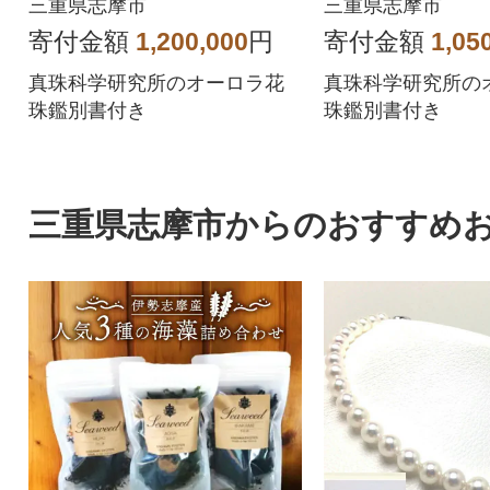
ピアスセット
ピアスセット
三重県志摩市
三重県志摩市
寄付金額
1,200,000
円
寄付金額
1,05
真珠科学研究所のオーロラ花
真珠科学研究所の
珠鑑別書付き
珠鑑別書付き
三重県志摩市からのおすすめ