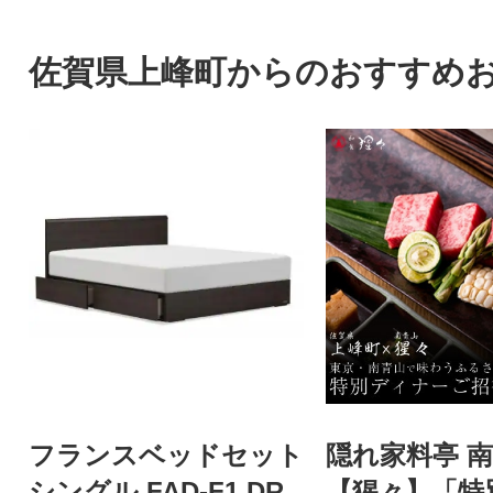
佐賀県上峰町からのおすすめ
フランスベッドセット
隠れ家料亭 
シングル FAD-F1 DR
【猩々】「特