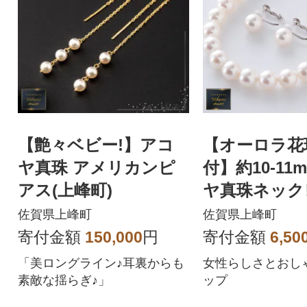
【艶々ベビー!】アコ
【オーロラ花
ヤ真珠 アメリカンピ
付】約10-11
アス(上峰町)
ヤ真珠ネック
ヤリングセッ
佐賀県上峰町
佐賀県上峰町
町)
寄付金額
150,000
円
寄付金額
6,50
「美ロングライン♪耳裏からも
女性らしさとおし
素敵な揺らぎ♪」
ップ