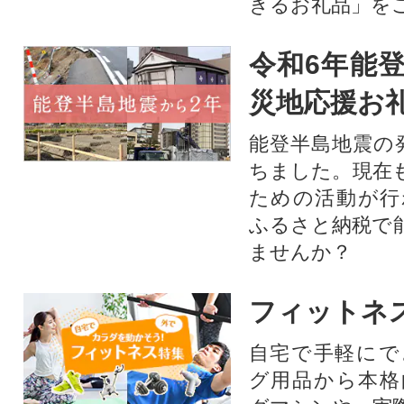
きるお礼品」を
令和6年能登
災地応援お
能登半島地震の
ちました。現在
ための活動が行
ふるさと納税で
ませんか？
フィットネ
自宅で手軽にで
グ用品から本格