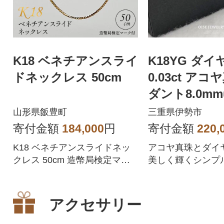
K18 ベネチアンスライ
K18YG ダ
ドネックレス 50cm
0.03ct ア
ダント8.0mmu
山形県飯豊町
三重県伊勢市
寄付金額
184,000
円
寄付金額
220,
K18 ベネチアンスライドネッ
アコヤ真珠とダイ
クレス 50cm 造幣局検定マー
美しく輝くシンプ
ク付き
ント
アクセサリー