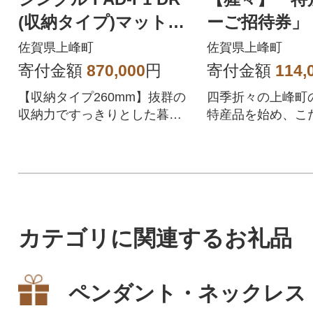
(収納タイプ)マットレ
ーご招待券」 
ス付 フレームカラー
佐賀県上峰町
佐賀県上峰町
選択
寄付金額
870,000
円
寄付金額
114,
【収納タイプ260mm】抜群の
四季折々の上峰町
収納力ですっきりとした暮ら
特産品を始め、こ
しをご提案
た食材をふんだん
『特別ディナー』
カテゴリに関連するお礼品
ペンダント・ネックレス