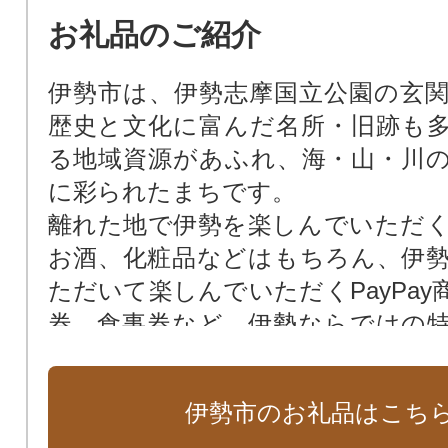
お礼品のご紹介
伊勢市は、伊勢志摩国立公園の玄
歴史と文化に富んだ名所・旧跡も
る地域資源があふれ、海・山・川
に彩られたまちです。
離れた地で伊勢を楽しんでいただ
お酒、化粧品などはもちろん、伊
ただいて楽しんでいただくPayPay
券、食事券など、伊勢ならではの
揃えております。
伊勢で生まれ育った方、伊勢にゆ
伊勢市のお礼品はこち
方、伊勢が大好きな方、ぜひ、伊