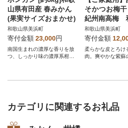
山県有田産 春みかん
そかつお梅干し
(果実サイズおまかせ)
紀州南高梅 
和歌山県美浜町
和歌山県美浜町
寄付金額
23,000
円
寄付金額
12,0
南国生まれの濃厚な香りを放
柔らかな皮とろけ
つ、しっかり味の濃厚系柑橘
肉。爽やかな紫蘇
「ポンカン」
節のしっかりとし
家庭用訳アリ品。
カテゴリに関連するお礼品