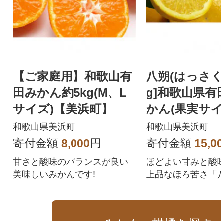
【ご家庭用】和歌山有
八朔(はっさく)
田みかん約5kg(M、L
g]和歌山県有
サイズ)【美浜町】
かん(果実サ
かせ)
和歌山県美浜町
和歌山県美浜町
寄付金額
8,000
円
寄付金額
15,0
甘さと酸味のバランスが良い
ほどよい甘みと酸
美味しいみかんです!
上品なほろ苦さ「
く)」です。