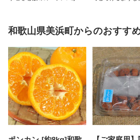
いオレンジの代表品種
オレンジを農家直
します。
和歌山県美浜町からのおすす
ポンカン [約8kg]和歌
【ご家庭用】