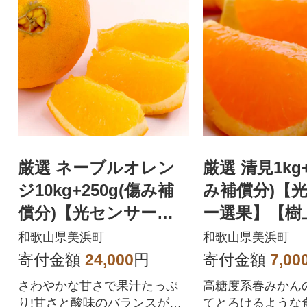
厳選 ネーブルオレン
厳選 清見1kg+
ジ10kg+250g(傷み補
み補償分)【
償分)【光センサー選
ー選果】【樹
別】
よみオレンジ
和歌山県美浜町
和歌山県美浜町
ンゴール】
寄付金額
24,000
円
寄付金額
7,00
さわやかな甘さで果汁たっぷ
高糖度系春みかんの
り!甘さと酸味のバランスが良
てとろけるような